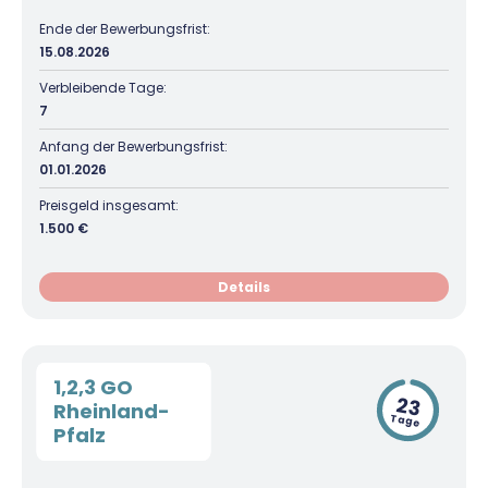
Richtig versichern
Weitere Tools & Vorlagen
Ende der Bewerbungsfrist:
Steuerberatung
15.08.2026
Vergleiche
Software
Verbleibende Tage:
7
Deals
Anfang der Bewerbungsfrist:
01.01.2026
Preisgeld insgesamt:
1.500 €
Details
1,2,3 GO
23
Rheinland-
Tage
Pfalz