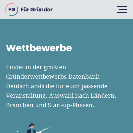
FG
Planen
Wettbewerbe
Selbstständig machen
Findet in der größten
Gründen
Über 500 Geschäftsideen
Gründerwettbewerbs-Datenbank
Deutschlands die für euch passende
Bin ich ein Gründer?
Firma gründen: 10 Tipps
Veranstaltung. Auswahl nach Ländern,
Geschäftsmodell entwickeln
Wachsen
Rechtsform wählen
Branchen und Start-up-Phasen.
Businessplan schreiben
UG gründen
6 Tipps zum Start
Businessplan-Vorlage & Muster
GmbH gründen
Finanzieren
Fördermittelcheck machen