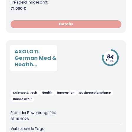
Preisgeld insgesamt:
71.000 €
Details
AXOLOTL
84
German Med &
Tage
Health
Businessplan
Wettbewerb
Science & Tech
Health
Innovation
Businessplanphase
Bundesweit
Ende der Bewerbungsfrist:
31.10.2026
Verbleibende Tage: