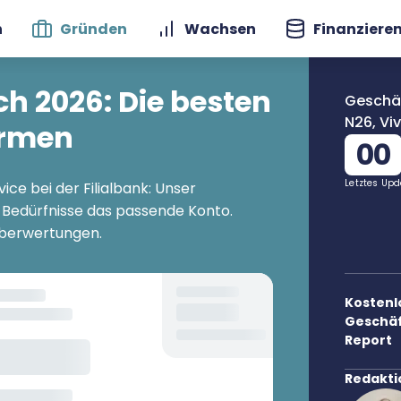
n
Gründen
Wachsen
Finanziere
h 2026: Die besten
Geschäf
N26, Vi
ormen
00
Letztes Upd
ce bei der Filialbank: Unser
n Bedürfnisse das passende Konto.
rberwertungen.
Kostenl
Geschä
Report
Redakti