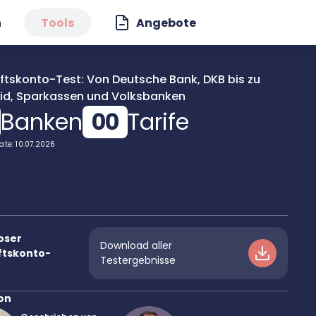
n
Tools
Angebote
tskonto-Test: Von Deutsche Bank, DKB bis zu
vid, Sparkassen und Volksbanken
Banken
00
Tarife
ate: 10.07.2026
oser
Download aller
ftskonto-
Testergebnisse
on