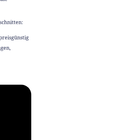
schnitten:
 preisgünstig
ngen,