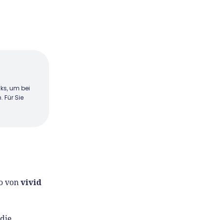
nks, um bei
. Für Sie
vivid
to von
die