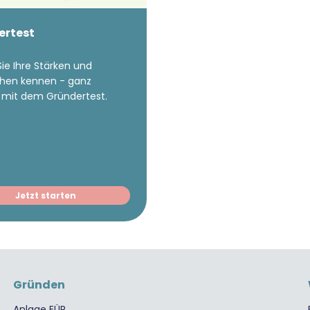
ertest
ie Ihre Stärken und
hen kennen - ganz
 mit dem Gründertest.
Jetzt starten
Gründen
Anlage EÜR