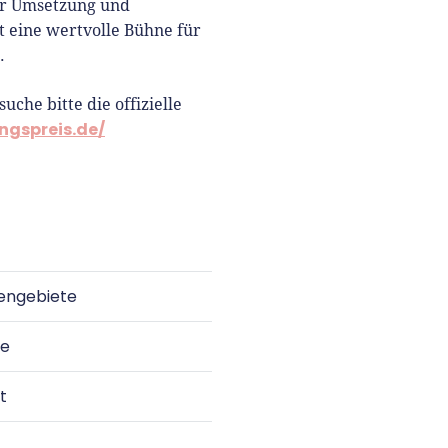
er Umsetzung und
t eine wertvolle Bühne für
.
he bitte die offizielle
gspreis.de/
engebiete
se
t