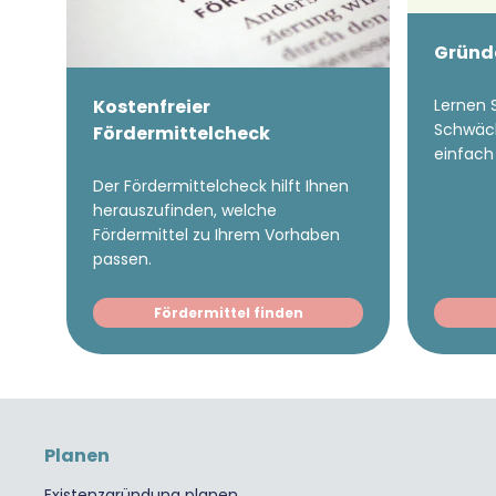
Gründ
Kostenfreier
Lernen S
Schwäc
Fördermittelcheck
einfach
Der Fördermittelcheck hilft Ihnen
herauszufinden, welche
Fördermittel zu Ihrem Vorhaben
passen.
Fördermittel finden
Planen
Existenzgründung planen