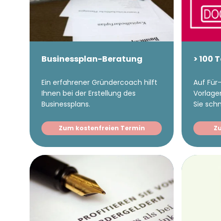
Businessplan-Beratung
> 100 
Ein erfahrener Gründercoach hilft
Auf Für-
Ihnen bei der Erstellung des
Vorlage
Businessplans.
Sie sch
Zum kostenfreien Termin
Z