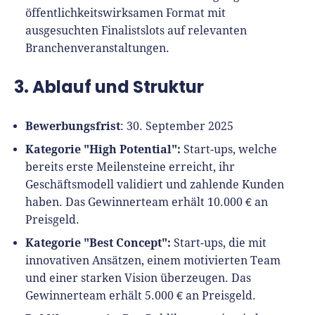
Richtig versichern
öffentlichkeitswirksamen Format mit
Weitere Tools & Vorlagen
Steuerberatung
ausgesuchten Finalistslots auf relevanten
Vergleiche
Branchenveranstaltungen.
Software
3. Ablauf und Struktur
Deals
Bewerbungsfrist
: 30. September 2025
Kategorie "High Potential":
Start-ups, welche
bereits erste Meilensteine erreicht, ihr
Geschäftsmodell validiert und zahlende Kunden
haben. Das Gewinnerteam erhält 10.000 € an
Preisgeld.
Kategorie "Best Concept":
Start-ups, die mit
innovativen Ansätzen, einem motivierten Team
und einer starken Vision überzeugen. Das
Gewinnerteam erhält 5.000 € an Preisgeld.