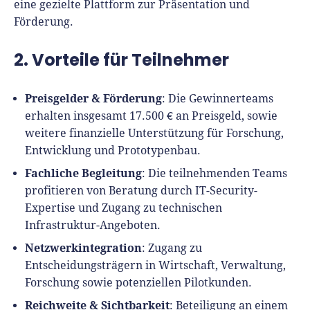
eine gezielte Plattform zur Präsentation und
Finanzplan erstellen
Geschäftskonto-Vergleich
Förderung.
Kunden gewinnen
Top 15 Franchise
Fördermittel
Unternehmen anmelden
Website erstellen
Tools
2. Vorteile für Teilnehmer
Die besten Gründerkredite
Gründungszuschuss
Schutzrechte anmelden
Rechnung schreiben
Gründerwettbewerbe finden
Kredit für Existenzgründer
Preisgelder & Förderung
: Die Gewinnerteams
Kleingewerbe anmelden
Businessplan-Software
Buchhaltung erledigen
erhalten insgesamt 17.500 € an Preisgeld, sowie
Business Angels
Angebote
Unsere Gründungspakete
Business Model Canvas
weitere finanzielle Unterstützung für Forschung,
Online-Kredit anfragen
Zuschüsse
Entwicklung und Prototypenbau.
Gründertest
Kassensystem
Unsere Gründungspakete
Fachliche Begleitung
: Die teilnehmenden Teams
Kontokorrenkredit
Gründungsassistent
profitieren von Beratung durch IT-Security-
Versicherungen
Geförderte Beratung
Flexible Kreditlinie
Expertise und Zugang zu technischen
Finanzplan Tool
Finanzierungsangebote
Infrastruktur-Angeboten.
Firmenkonto
Preiskalkulation
Netzwerkintegration
: Zugang zu
Marke, AGB & Datenschutz
Entscheidungsträgern in Wirtschaft, Verwaltung,
Buchhaltungssoftware
Geschäftskonto eröffnen
Forschung sowie potenziellen Pilotkunden.
Lohnsoftware
Reichweite & Sichtbarkeit
: Beteiligung an einem