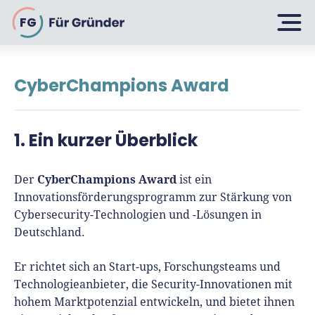
FG
CyberChampions Award
Planen
1. Ein kurzer Überblick
Selbstständig machen
Gründen
Über 500 Geschäftsideen
CyberChampions Award
Der
ist ein
Innovationsförderungsprogramm zur Stärkung von
Bin ich ein Gründer?
Cybersecurity-Technologien und -Lösungen in
Firma gründen: 10 Tipps
Deutschland.
Geschäftsmodell entwickeln
Wachsen
Rechtsform wählen
Businessplan schreiben
Er richtet sich an Start-ups, Forschungsteams und
UG gründen
6 Tipps zum Start
Technologieanbieter, die Security-Innovationen mit
Businessplan-Vorlage & Muster
GmbH gründen
hohem Marktpotenzial entwickeln, und bietet ihnen
Finanzieren
Fördermittelcheck machen