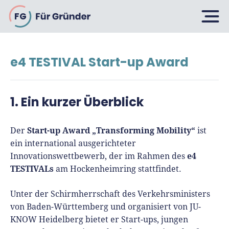
FG
e4 TESTIVAL Start-up Award
Planen
1. Ein kurzer Überblick
Selbstständig machen
Gründen
Über 500 Geschäftsideen
Start-up Award „Transforming Mobility“
Der
ist
ein international ausgerichteter
Bin ich ein Gründer?
e4
Innovationswettbewerb, der im Rahmen des
Firma gründen: 10 Tipps
TESTIVALs
am Hockenheimring stattfindet.
Geschäftsmodell entwickeln
Wachsen
Rechtsform wählen
Businessplan schreiben
Unter der Schirmherrschaft des Verkehrsministers
UG gründen
6 Tipps zum Start
von Baden-Württemberg und organisiert von JU-
Businessplan-Vorlage & Muster
GmbH gründen
KNOW Heidelberg bietet er Start-ups, jungen
Finanzieren
Fördermittelcheck machen