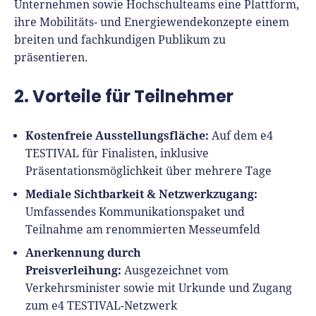
Unternehmen sowie Hochschulteams eine Plattform,
Finanzplan erstellen
Geschäftskonto-Vergleich
ihre Mobilitäts- und Energiewendekonzepte einem
Kunden gewinnen
Top 15 Franchise
Fördermittel
breiten und fachkundigen Publikum zu
Unternehmen anmelden
Website erstellen
Tools
präsentieren.
Die besten Gründerkredite
Gründungszuschuss
Schutzrechte anmelden
Rechnung schreiben
2. Vorteile für Teilnehmer
Gründerwettbewerbe finden
Kredit für Existenzgründer
Kleingewerbe anmelden
Businessplan-Software
Buchhaltung erledigen
Business Angels
Angebote
Unsere Gründungspakete
Business Model Canvas
Kostenfreie Ausstellungsfläche:
Auf dem e4
Online-Kredit anfragen
Zuschüsse
TESTIVAL für Finalisten, inklusive
Gründertest
Kassensystem
Unsere Gründungspakete
Präsentationsmöglichkeit über mehrere Tage
Kontokorrenkredit
Gründungsassistent
Mediale Sichtbarkeit & Netzwerkzugang:
Versicherungen
Geförderte Beratung
Flexible Kreditlinie
Umfassendes Kommunikationspaket und
Finanzplan Tool
Finanzierungsangebote
Teilnahme am renommierten Messeumfeld
Firmenkonto
Preiskalkulation
Anerkennung durch
Marke, AGB & Datenschutz
Preisverleihung:
Ausgezeichnet vom
Buchhaltungssoftware
Geschäftskonto eröffnen
Verkehrsminister sowie mit Urkunde und Zugang
Lohnsoftware
zum e4 TESTIVAL-Netzwerk