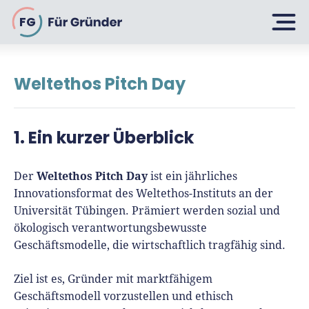
FG
Weltethos Pitch Day
Planen
1. Ein kurzer Überblick
Selbstständig machen
Gründen
Über 500 Geschäftsideen
Weltethos Pitch Day
Der
ist ein jährliches
Innovationsformat des Weltethos-Instituts an der
Bin ich ein Gründer?
Universität Tübingen. Prämiert werden sozial und
Firma gründen: 10 Tipps
ökologisch verantwortungsbewusste
Geschäftsmodell entwickeln
Wachsen
Rechtsform wählen
Geschäftsmodelle, die wirtschaftlich tragfähig sind.
Businessplan schreiben
UG gründen
6 Tipps zum Start
Ziel ist es, Gründer mit marktfähigem
Businessplan-Vorlage & Muster
GmbH gründen
Geschäftsmodell vorzustellen und ethisch
Finanzieren
Fördermittelcheck machen