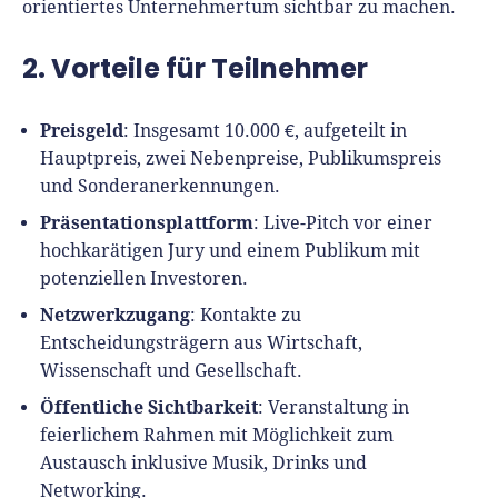
orientiertes Unternehmertum sichtbar zu machen.
Finanzplan erstellen
Geschäftskonto-Vergleich
Kunden gewinnen
Top 15 Franchise
Fördermittel
2. Vorteile für Teilnehmer
Unternehmen anmelden
Website erstellen
Tools
Die besten Gründerkredite
Gründungszuschuss
Schutzrechte anmelden
Preisgeld
: Insgesamt 10.000 €, aufgeteilt in
Rechnung schreiben
Gründerwettbewerbe finden
Kredit für Existenzgründer
Hauptpreis, zwei Nebenpreise, Publikumspreis
Kleingewerbe anmelden
Businessplan-Software
Buchhaltung erledigen
und Sonderanerkennungen.
Business Angels
Angebote
Unsere Gründungspakete
Business Model Canvas
Präsentationsplattform
Online-Kredit anfragen
: Live-Pitch vor einer
Zuschüsse
hochkarätigen Jury und einem Publikum mit
Gründertest
Kassensystem
Unsere Gründungspakete
potenziellen Investoren.
Kontokorrenkredit
Gründungsassistent
Netzwerkzugang
Versicherungen
Geförderte Beratung
: Kontakte zu
Flexible Kreditlinie
Entscheidungsträgern aus Wirtschaft,
Finanzplan Tool
Finanzierungsangebote
Wissenschaft und Gesellschaft.
Firmenkonto
Preiskalkulation
Öffentliche Sichtbarkeit
Marke, AGB & Datenschutz
: Veranstaltung in
feierlichem Rahmen mit Möglichkeit zum
Buchhaltungssoftware
Geschäftskonto eröffnen
Austausch inklusive Musik, Drinks und
Lohnsoftware
Networking.