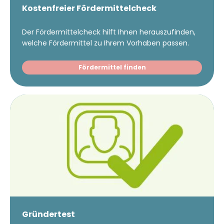
Kostenfreier Fördermittelcheck
Der Fördermittelcheck hilft Ihnen herauszufinden,
welche Fördermittel zu Ihrem Vorhaben passen.
Fördermittel finden
Gründertest