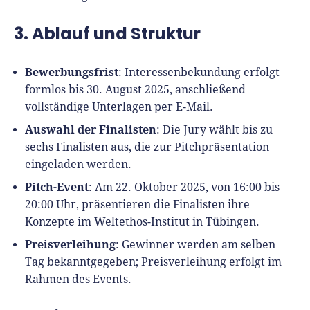
Richtig versichern
Weitere Tools & Vorlagen
Steuerberatung
3. Ablauf und Struktur
Vergleiche
Software
Bewerbungsfrist
: Interessenbekundung erfolgt
Deals
formlos bis 30. August 2025, anschließend
vollständige Unterlagen per E-Mail.
Auswahl der Finalisten
: Die Jury wählt bis zu
sechs Finalisten aus, die zur Pitchpräsentation
eingeladen werden.
Pitch-Event
: Am 22. Oktober 2025, von 16:00 bis
20:00 Uhr, präsentieren die Finalisten ihre
Konzepte im Weltethos-Institut in Tübingen.
Preisverleihung
: Gewinner werden am selben
Tag bekanntgegeben; Preisverleihung erfolgt im
Rahmen des Events.