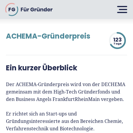
FG
ACHEMA-Gründerpreis
123
Planen
Tage
Selbstständig machen
Ein kurzer Überblick
Gründen
Über 500 Geschäftsideen
Der ACHEMA-Gründerpreis wird von der DECHEMA
Bin ich ein Gründer?
Firma gründen: 10 Tipps
gemeinsam mit dem High-Tech Gründerfonds und
Geschäftsmodell entwickeln
Wachsen
den Business Angels FrankfurtRheinMain vergeben.
Rechtsform wählen
Businessplan schreiben
Er richtet sich an Start-ups und
UG gründen
6 Tipps zum Start
Gründungsinteressierte aus den Bereichen Chemie,
Businessplan-Vorlage & Muster
GmbH gründen
Finanzieren
Verfahrenstechnik und Biotechnologie.
Fördermittelcheck machen