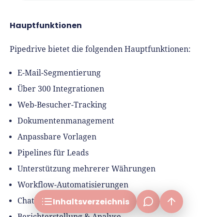
Hauptfunktionen
Pipedrive bietet die folgenden Hauptfunktionen:
Testsieger: Beste CRM-Systeme 2026
E-Mail-Segmentierung
So sind wir beim Vergleich vorgegangen
Über 300 Integrationen
Die Anbieter im Überblick
Web-Besucher-Tracking
Die Anbieter im Detail
Dokumentenmanagement
Darauf sollten Sie beim Kauf eines CRM-Systems
achten
Anpassbare Vorlagen
Tipps zur Implementierung eines CRM-Systems
Pipelines für Leads
frage[at]fuer-gruender.de
Unser Fazit
Unterstützung mehrerer Währungen
Workflow-Automatisierungen
Inhalts­verzeichnis
Chatbots
Berichterstellung & Analyse