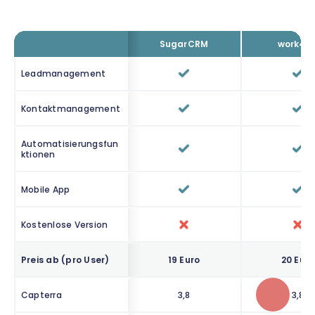
SugarCRM
work4al
Leadmanagement
Kontaktmanagement
Automatisierungsfun
ktionen
Mobile App
Kostenlose Version
Preis ab (pro User)
19 Euro
20 Euro
Capterra
3,8
3,8