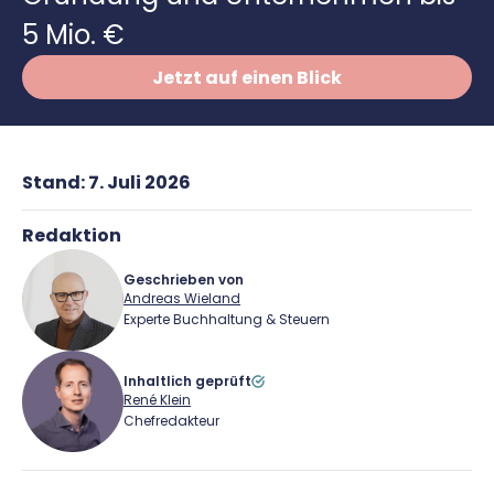
Richtig versichern
5 Mio. €
Weitere Tools & Vorlagen
Steuerberatung
Vergleiche
Jetzt auf einen Blick
Software
Deals
Stand:
7. Juli 2026
Redaktion
Geschrieben von
Andreas Wieland
Experte Buchhaltung & Steuern
Inhaltlich geprüft
René Klein
Andreas Wieland
Chefredakteur
Für-Gründer.de Redaktion
Andreas Wieland ist Senior-Content-