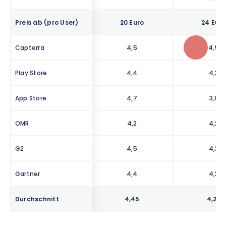
Preis ab (pro User)
20 Euro
24 Euro
Capterra
4,5
4,5
Play Store
4,4
4,3
App Store
4,7
3,8
OMR
4,2
4,2
G2
4,5
4,3
Gartner
4,4
4,3
Durchschnitt
4,45
4,23