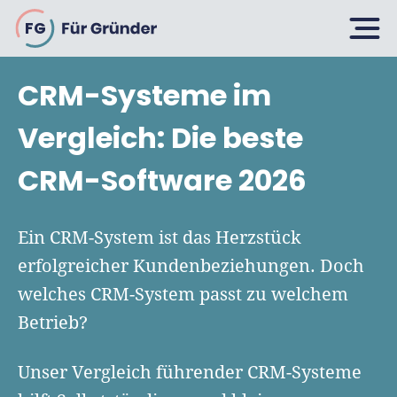
FG
CRM-Systeme im
Planen
Vergleich: Die beste
CRM-Software 2026
Selbstständig machen
Gründen
Über 500 Geschäftsideen
Ein CRM-System ist das Herzstück
Bin ich ein Gründer?
erfolgreicher Kundenbeziehungen. Doch
Firma gründen: 10 Tipps
welches CRM-System passt zu welchem
Geschäftsmodell entwickeln
Wachsen
Rechtsform wählen
Betrieb?
Businessplan schreiben
UG gründen
6 Tipps zum Start
Businessplan-Vorlage & Muster
Unser Vergleich führender CRM-Systeme
GmbH gründen
Finanzieren
Fördermittelcheck machen