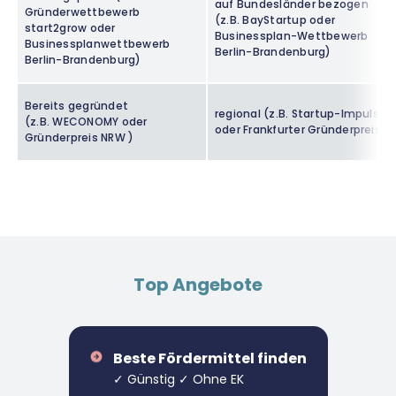
auf Bundesländer bezogen
Gründerwettbewerb
(z.B. BayStartup oder
start2grow oder
Businessplan-Wettbewerb
Businessplanwettbewerb
Berlin-Brandenburg)
Berlin-Brandenburg)
Bereits gegründet
regional (z.B. Startup-Impuls
(z.B. WECONOMY oder
oder Frankfurter Gründerpreis)
Gründerpreis NRW )
Top Angebote
Beste Fördermittel finden
✓ Günstig ✓ Ohne EK