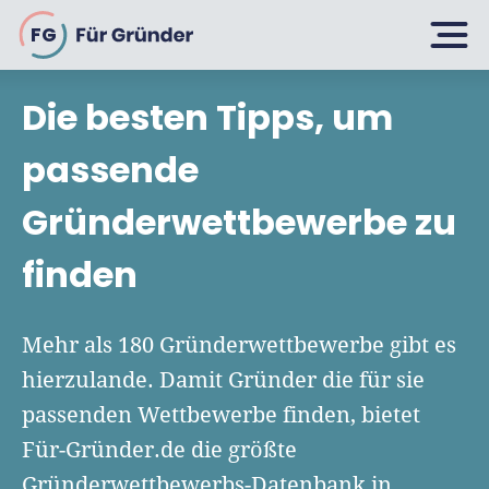
FG
Die besten Tipps, um
Planen
passende
Gründerwettbewerbe zu
Selbstständig machen
Gründen
finden
Über 500 Geschäftsideen
Bin ich ein Gründer?
Firma gründen: 10 Tipps
Mehr als 180 Gründerwettbewerbe gibt es
Geschäftsmodell entwickeln
Wachsen
hierzulande. Damit Gründer die für sie
Rechtsform wählen
Businessplan schreiben
passenden Wettbewerbe finden, bietet
UG gründen
6 Tipps zum Start
Für-Gründer.de die größte
Businessplan-Vorlage & Muster
GmbH gründen
Finanzieren
Gründerwettbewerbs-Datenbank in
Fördermittelcheck machen