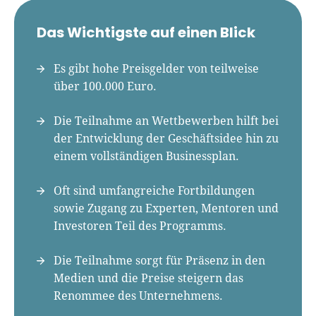
Für-Gründer.de Redaktion
Das Wichtigste auf einen Blick
Seit 2010 ist René als Gründer von Für-
Gründer.de Teil der deutschen
Es gibt hohe Preisgelder von teilweise
Gründerlandschaft. Seine Mission:
über 100.000 Euro.
Gründerinnen und Gründern praxisnahe
Inhalte und echte Insights an die Hand zu
Die Teilnahme an Wettbewerben hilft bei
geben. Das tut er als Chefredakteur,
der Entwicklung der Geschäftsidee hin zu
Podcast-Host, Webinar-Moderator und auf
einem vollständigen Businessplan.
unserem YouTube-Kanal.
Oft sind umfangreiche Fortbildungen
Er ist Interviewpartner in anderen Medien
sowie Zugang zu Experten, Mentoren und
und verfasst Fachbeiträge zu
Investoren Teil des Programms.
Gründungsthemen.
Die Teilnahme sorgt für Präsenz in den
Medien und die Preise steigern das
Renommee des Unternehmens.