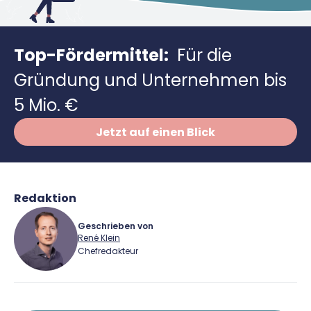
Richtig versichern
Weitere Tools & Vorlagen
Steuerberatung
Vergleiche
Top-Fördermittel:
Für die
Software
Gründung und Unternehmen bis
Deals
5 Mio. €
Jetzt auf einen Blick
Redaktion
Geschrieben von
René Klein
Chefredakteur
René Klein