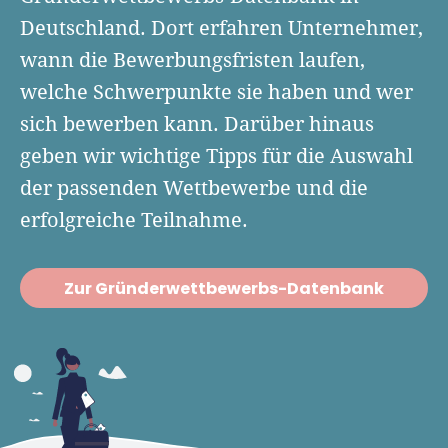
Finanzplan erstellen
Geschäftskonto-Vergleich
Deutschland. Dort erfahren Unternehmer,
Kunden gewinnen
Top 15 Franchise
Fördermittel
wann die Bewerbungsfristen laufen,
Unternehmen anmelden
Website erstellen
Tools
welche Schwerpunkte sie haben und wer
Die besten Gründerkredite
Gründungszuschuss
Schutzrechte anmelden
Rechnung schreiben
sich bewerben kann. Darüber hinaus
Gründerwettbewerbe finden
Kredit für Existenzgründer
Kleingewerbe anmelden
Businessplan-Software
geben wir wichtige Tipps für die Auswahl
Buchhaltung erledigen
Business Angels
Angebote
der passenden Wettbewerbe und die
Unsere Gründungspakete
Business Model Canvas
Online-Kredit anfragen
Zuschüsse
erfolgreiche Teilnahme.
Gründertest
Kassensystem
Unsere Gründungspakete
Kontokorrenkredit
Gründungsassistent
Versicherungen
Geförderte Beratung
Zur Gründerwettbewerbs-Datenbank
Flexible Kreditlinie
Finanzplan Tool
Finanzierungsangebote
Firmenkonto
Preiskalkulation
Marke, AGB & Datenschutz
Buchhaltungssoftware
Geschäftskonto eröffnen
Lohnsoftware