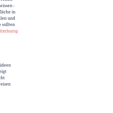
wissen -
läche in
alen und
 sollten
Werbung
sideen
eigt
cht
reisen