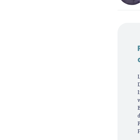
René
Für-
Seit 
Für-
Gründ
Grün
prax
D
Insig
tut e
w
Host
unse
d
Er is
F
Medi