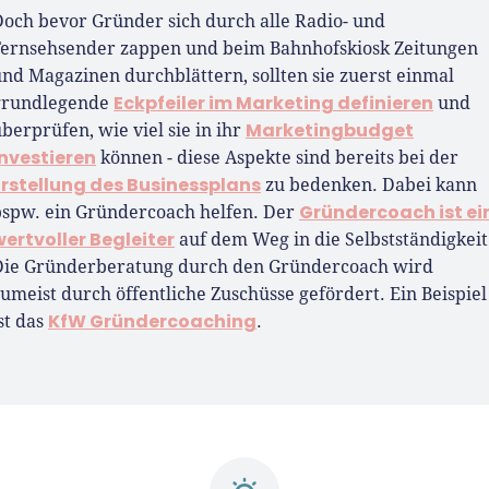
Doch bevor Gründer sich durch alle Radio- und
Fernsehsender zappen und beim Bahnhofskiosk Zeitungen
nd Magazinen durchblättern, sollten sie zuerst einmal
Eckpfeiler im Marketing definieren
grundlegende
und
Marketingbudget
berprüfen, wie viel sie in ihr
investieren
können - diese Aspekte sind bereits bei der
Erstellung des Businessplans
zu bedenken. Dabei kann
Gründercoach ist ei
bspw. ein Gründercoach helfen. Der
wertvoller Begleiter
auf dem Weg in die Selbstständigkeit
Die Gründerberatung durch den Gründercoach wird
umeist durch öffentliche Zuschüsse gefördert. Ein Beispiel
KfW Gründercoaching
st das
.