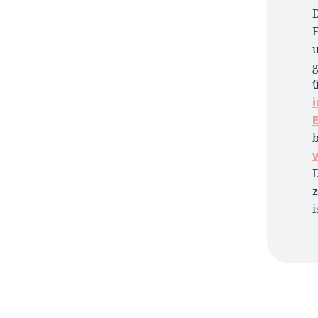
u
ü
z
i