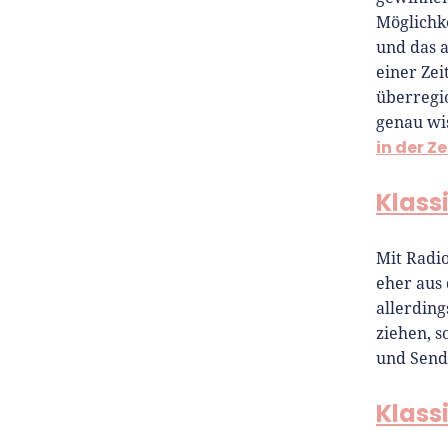
Möglichke
und das a
einer Zei
überregio
genau wis
in der Z
Klass
Mit Radi
eher aus
allerdin
ziehen, s
und Send
Klass