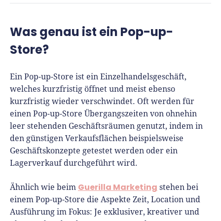
René Klein
Was genau ist ein Pop-up-
Für-Gründer.de Redaktion
Store?
Seit 2010 ist René als Gründer von Für-
Gründer.de Teil der deutschen
Ein Pop-up-Store ist ein Einzelhandelsgeschäft,
Gründerlandschaft. Seine Mission:
welches kurzfristig öffnet und meist ebenso
Gründerinnen und Gründern praxisnahe
kurzfristig wieder verschwindet. Oft werden für
Inhalte und echte Insights an die Hand zu
einen Pop-up-Store Übergangszeiten von ohnehin
geben. Das tut er als Chefredakteur,
leer stehenden Geschäftsräumen genutzt, indem in
Podcast-Host, Webinar-Moderator und auf
den günstigen Verkaufsflächen beispielsweise
unserem YouTube-Kanal.
Geschäftskonzepte getestet werden oder ein
Lagerverkauf durchgeführt wird.
Er ist Interviewpartner in anderen Medien
und verfasst Fachbeiträge zu
Guerilla Marketing
Ähnlich wie beim
stehen bei
Gründungsthemen.
einem Pop-up-Store die Aspekte Zeit, Location und
Ausführung im Fokus: Je exklusiver, kreativer und