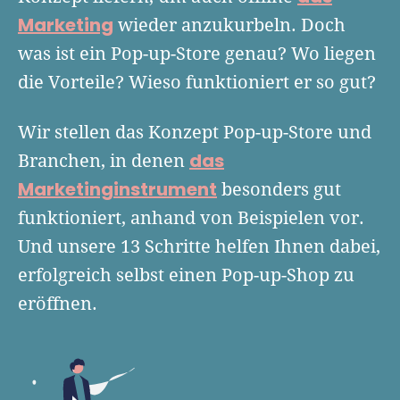
Finanzplan erstellen
Geschäftskonto-Vergleich
Marketing
wieder anzukurbeln. Doch
Kunden gewinnen
Top 15 Franchise
Fördermittel
was ist ein Pop-up-Store genau? Wo liegen
Unternehmen anmelden
Website erstellen
Tools
die Vorteile? Wieso funktioniert er so gut?
Die besten Gründerkredite
Gründungszuschuss
Schutzrechte anmelden
Rechnung schreiben
Gründerwettbewerbe finden
Kredit für Existenzgründer
Kleingewerbe anmelden
Wir stellen das Konzept Pop-up-Store und
Businessplan-Software
Buchhaltung erledigen
Business Angels
Angebote
das
Branchen, in denen
Unsere Gründungspakete
Business Model Canvas
Online-Kredit anfragen
Marketinginstrument
besonders gut
Zuschüsse
Gründertest
Kassensystem
funktioniert, anhand von Beispielen vor.
Unsere Gründungspakete
Kontokorrenkredit
Gründungsassistent
Und unsere 13 Schritte helfen Ihnen dabei,
Versicherungen
Geförderte Beratung
Flexible Kreditlinie
erfolgreich selbst einen Pop-up-Shop zu
Finanzplan Tool
Finanzierungsangebote
Firmenkonto
eröffnen.
Preiskalkulation
Marke, AGB & Datenschutz
Buchhaltungssoftware
Geschäftskonto eröffnen
Lohnsoftware