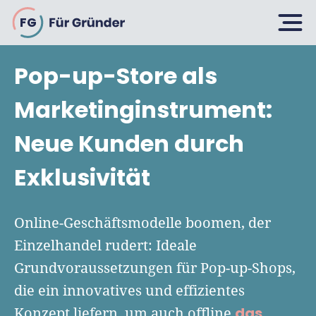
FG
Pop-up-Store als
Planen
Marketinginstrument:
Neue Kunden durch
Selbstständig machen
Gründen
Exklusivität
Über 500 Geschäftsideen
Bin ich ein Gründer?
Firma gründen: 10 Tipps
Online-Geschäftsmodelle boomen, der
Geschäftsmodell entwickeln
Wachsen
Einzelhandel rudert: Ideale
Rechtsform wählen
Businessplan schreiben
Grundvoraussetzungen für Pop-up-Shops,
UG gründen
6 Tipps zum Start
die ein innovatives und effizientes
Businessplan-Vorlage & Muster
GmbH gründen
Finanzieren
das
Konzept liefern, um auch offline
Fördermittelcheck machen