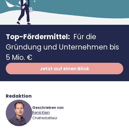
Richtig versichern
Weitere Tools & Vorlagen
Steuerberatung
Vergleiche
Software
Top-Fördermittel:
Für die
Deals
Gründung und Unternehmen bis
5 Mio. €
Jetzt auf einen Blick
Redaktion
Geschrieben von
René Klein
Chefredakteur