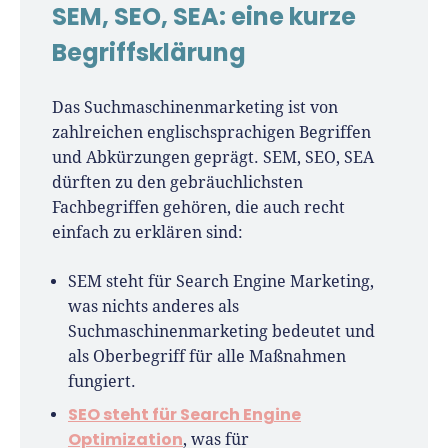
SEM, SEO, SEA: eine kurze
Seit 2010 ist René als Gründer von Für-
Begriffsklärung
Gründer.de Teil der deutschen
Gründerlandschaft. Seine Mission:
Das Suchmaschinenmarketing ist von
Gründerinnen und Gründern praxisnahe
zahlreichen englischsprachigen Begriffen
Inhalte und echte Insights an die Hand zu
und Abkürzungen geprägt. SEM, SEO, SEA
geben. Das tut er als Chefredakteur,
dürften zu den gebräuchlichsten
Podcast-Host, Webinar-Moderator und auf
Fachbegriffen gehören, die auch recht
unserem YouTube-Kanal.
einfach zu erklären sind:
Er ist Interviewpartner in anderen Medien
SEM steht für Search Engine Marketing,
und verfasst Fachbeiträge zu
was nichts anderes als
Gründungsthemen.
Suchmaschinenmarketing bedeutet und
als Oberbegriff für alle Maßnahmen
fungiert.
SEO steht für Search Engine
Optimization
, was für