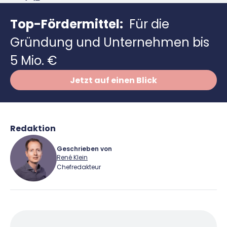
Richtig versichern
Weitere Tools & Vorlagen
Steuerberatung
Top-Fördermittel:
Für die
Vergleiche
Gründung und Unternehmen bis
Software
5 Mio. €
Deals
Jetzt auf einen Blick
Redaktion
Geschrieben von
René Klein
Chefredakteur
René Klein
Für-Gründer.de Redaktion