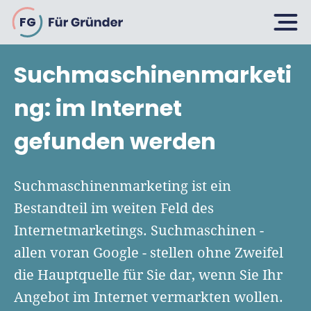
FG
Suchmaschinenmarketi
Planen
ng: im Internet
gefunden werden
Selbstständig machen
Gründen
Über 500 Geschäftsideen
Suchmaschinenmarketing ist ein
Bin ich ein Gründer?
Bestandteil im weiten Feld des
Firma gründen: 10 Tipps
Internetmarketings. Suchmaschinen -
Geschäftsmodell entwickeln
Wachsen
Rechtsform wählen
allen voran Google - stellen ohne Zweifel
Businessplan schreiben
UG gründen
die Hauptquelle für Sie dar, wenn Sie Ihr
6 Tipps zum Start
Businessplan-Vorlage & Muster
Angebot im Internet vermarkten wollen.
GmbH gründen
Finanzieren
Fördermittelcheck machen