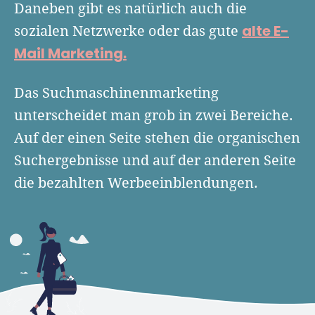
Finanzplan erstellen
Daneben gibt es natürlich auch die
Geschäftskonto-Vergleich
Kunden gewinnen
alte E-
sozialen Netzwerke oder das gute
Top 15 Franchise
Fördermittel
Unternehmen anmelden
Mail Marketing.
Website erstellen
Tools
Die besten Gründerkredite
Gründungszuschuss
Schutzrechte anmelden
Rechnung schreiben
Das Suchmaschinenmarketing
Gründerwettbewerbe finden
Kredit für Existenzgründer
Kleingewerbe anmelden
Businessplan-Software
Buchhaltung erledigen
unterscheidet man grob in zwei Bereiche.
Business Angels
Angebote
Unsere Gründungspakete
Business Model Canvas
Auf der einen Seite stehen die organischen
Online-Kredit anfragen
Zuschüsse
Suchergebnisse und auf der anderen Seite
Gründertest
Kassensystem
Unsere Gründungspakete
Kontokorrenkredit
die bezahlten Werbeeinblendungen.
Gründungsassistent
Versicherungen
Geförderte Beratung
Flexible Kreditlinie
Finanzplan Tool
Finanzierungsangebote
Firmenkonto
Preiskalkulation
Marke, AGB & Datenschutz
Buchhaltungssoftware
Geschäftskonto eröffnen
Lohnsoftware