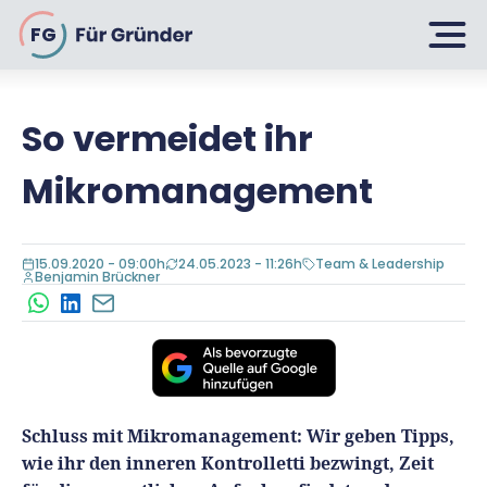
FG
So vermeidet ihr
Planen
Mikromanagement
Selbstständig machen
Gründen
15.09.2020 - 09:00h
24.05.2023 - 11:26h
Team & Leadership
Über 500 Geschäftsideen
Benjamin Brückner
WhatsApp
LinkedIn
E-Mail
Bin ich ein Gründer?
Firma gründen: 10 Tipps
Geschäftsmodell entwickeln
Wachsen
Rechtsform wählen
Businessplan schreiben
UG gründen
Schluss mit Mikromanagement: Wir geben Tipps,
6 Tipps zum Start
Businessplan-Vorlage & Muster
wie ihr den inneren Kontrolletti bezwingt, Zeit
GmbH gründen
Finanzieren
Fördermittelcheck machen