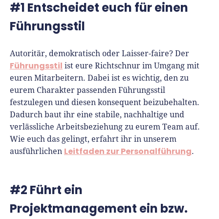
Richtig versichern
#1 Entscheidet euch für einen
Weitere Tools & Vorlagen
Steuerberatung
Führungsstil
Vergleiche
Software
Autoritär, demokratisch oder Laisser-faire? Der
Deals
Führungsstil
ist eure Richtschnur im Umgang mit
euren Mitarbeitern. Dabei ist es wichtig, den zu
eurem Charakter passenden Führungsstil
festzulegen und diesen konsequent beizubehalten.
Dadurch baut ihr eine stabile, nachhaltige und
verlässliche Arbeitsbeziehung zu eurem Team auf.
Wie euch das gelingt, erfahrt ihr in unserem
Leitfaden zur Personalführung
ausführlichen
.
#2 Führt ein
Projektmanagement ein bzw.