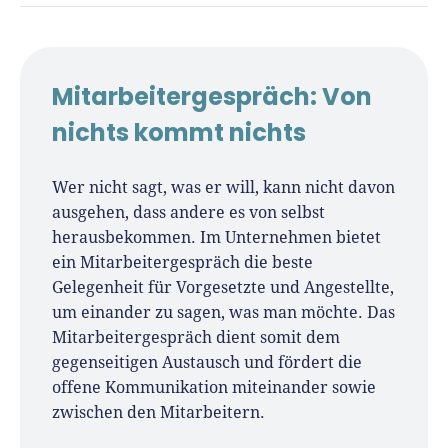
René Klein
Für-Gründer.de Redaktion
Mitarbeitergespräch: Von
Seit 2010 ist René als Gründer von Für-
nichts kommt nichts
Gründer.de Teil der deutschen
Gründerlandschaft. Seine Mission:
Wer nicht sagt, was er will, kann nicht davon
Gründerinnen und Gründern praxisnahe
ausgehen, dass andere es von selbst
Inhalte und echte Insights an die Hand zu
herausbekommen. Im Unternehmen bietet
geben. Das tut er als Chefredakteur,
ein Mitarbeitergespräch die beste
Podcast-Host, Webinar-Moderator und auf
Gelegenheit für Vorgesetzte und Angestellte,
unserem YouTube-Kanal.
um einander zu sagen, was man möchte. Das
Mitarbeitergespräch dient somit dem
Er ist Interviewpartner in anderen Medien
gegenseitigen Austausch und fördert die
und verfasst Fachbeiträge zu
offene Kommunikation miteinander sowie
Gründungsthemen.
zwischen den Mitarbeitern.