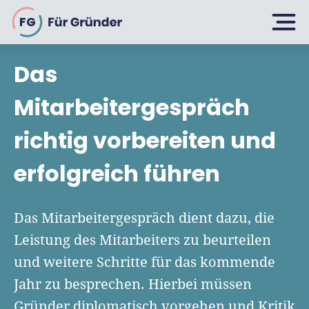
FG
Das
Planen
Mitarbeitergespräch
richtig vorbereiten und
Selbstständig machen
Gründen
erfolgreich führen
Über 500 Geschäftsideen
Bin ich ein Gründer?
Firma gründen: 10 Tipps
Das Mitarbeitergespräch dient dazu, die
Geschäftsmodell entwickeln
Wachsen
Leistung des Mitarbeiters zu beurteilen
Rechtsform wählen
Businessplan schreiben
und weitere Schritte für das kommende
UG gründen
6 Tipps zum Start
Jahr zu besprechen. Hierbei müssen
Businessplan-Vorlage & Muster
GmbH gründen
Finanzieren
Gründer diplomatisch vorgehen und Kritik
Fördermittelcheck machen