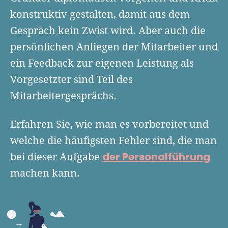
Finanzplan erstellen
Geschäftskonto-Vergleich
konstruktiv gestalten, damit aus dem
Kunden gewinnen
Top 15 Franchise
Fördermittel
Gespräch kein Zwist wird. Aber auch die
Unternehmen anmelden
Website erstellen
Tools
persönlichen Anliegen der Mitarbeiter und
Die besten Gründerkredite
Gründungszuschuss
Schutzrechte anmelden
Rechnung schreiben
ein Feedback zur eigenen Leistung als
Gründerwettbewerbe finden
Kredit für Existenzgründer
Kleingewerbe anmelden
Businessplan-Software
Vorgesetzter sind Teil des
Buchhaltung erledigen
Business Angels
Angebote
Mitarbeitergesprächs.
Unsere Gründungspakete
Business Model Canvas
Online-Kredit anfragen
Zuschüsse
Gründertest
Kassensystem
Erfahren Sie, wie man es vorbereitet und
Unsere Gründungspakete
Kontokorrenkredit
Gründungsassistent
welche die häufigsten Fehler sind, die man
Versicherungen
Geförderte Beratung
Flexible Kreditlinie
der Personalführung
bei dieser Aufgabe
Finanzplan Tool
Finanzierungsangebote
Firmenkonto
machen kann.
Preiskalkulation
Marke, AGB & Datenschutz
Buchhaltungssoftware
Geschäftskonto eröffnen
Lohnsoftware