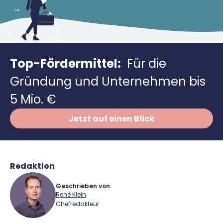
Richtig versichern
Weitere Tools & Vorlagen
Steuerberatung
Vergleiche
Software
Top-Fördermittel:
Für die
Deals
Gründung und Unternehmen bis
5 Mio. €
Jetzt auf einen Blick
Redaktion
Geschrieben von
René Klein
Chefredakteur