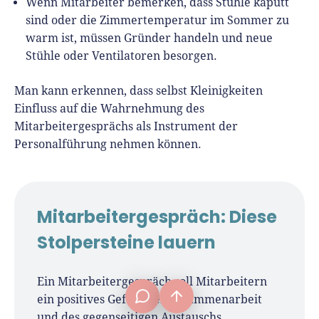
Wenn Mitarbeiter bemerken, dass Stühle kaputt
sind oder die Zimmertemperatur im Sommer zu
warm ist, müssen Gründer handeln und neue
Stühle oder Ventilatoren besorgen.
Man kann erkennen, dass selbst Kleinigkeiten
Einfluss auf die Wahrnehmung des
Mitarbeitergesprächs als Instrument der
Personalführung nehmen können.
Mitarbeitergespräch: Diese
Stolpersteine lauern
frage[at]fuer-gruender.de
Ein Mitarbeitergespräch soll Mitarbeitern
ein positives Gefühl der Zusammenarbeit
und des gegenseitigen Austauschs