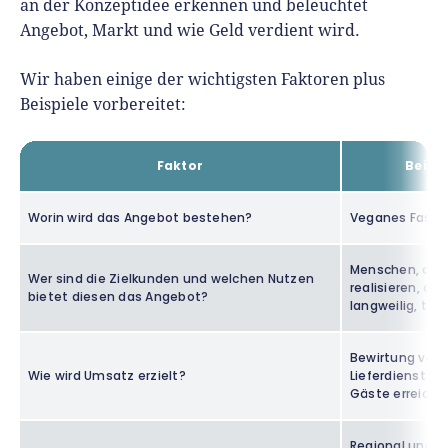
an der Konzeptidee erkennen und beleuchtet
Angebot, Markt und wie Geld verdient wird.
Wir haben einige der wichtigsten Faktoren plus
Beispiele vorbereitet:
Faktor
Beispi
Worin wird das Angebot bestehen?
Veganes Fast 
Menschen, die s
Wer sind die Zielkunden und welchen Nutzen
realisieren, da
bietet diesen das Angebot?
langweilig, teu
Bewirtung von 
Wie wird Umsatz erzielt?
Lieferdienst in
Gäste erreiche
Regional und 