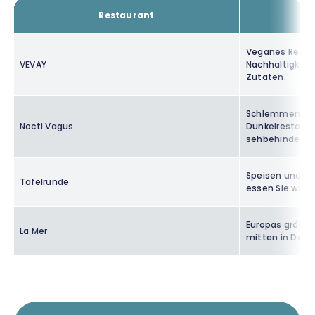
Restaurant
Veganes Restau
VEVAY
Nachhaltigkeit
Zutaten.
Schlemmen im D
Nocti Vagus
Dunkelrestaura
sehbehindert.
Speisen und Ge
Tafelrunde
essen Sie wie v
Europas größt
La Mer
mitten in Deut