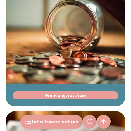
Erfolgsfaktor für das Restaurant: der Gründer
Restaurant eröffnen: Was ist Ihr Konzept?
Business- und Finanzplan
Finanzierung Ihres Restaurants
Rechtsform und Gründungsformalitäten
Personal & Marketing
Versicherung, Buchhaltung & Software
Offene Fragen
Gründungszuschuss
frage[at]fuer-gruender.de
Unser Fazit
Inhalts­verzeichnis