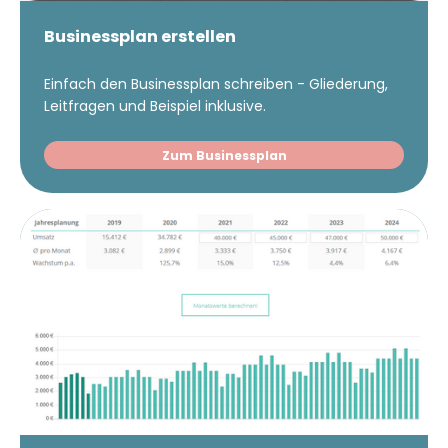
und verfasst Fachbeiträge zu
Businessplan erstellen
Gründungsthemen.
Einfach den Businessplan schreiben - Gliederung,
Leitfragen und Beispiel inklusive.
Zum Businessplan