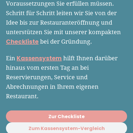
Finanzplan erstellen
Voraussetzungen Sie erfüllen müssen.
Geschäftskonto-Vergleich
Kunden gewinnen
Schritt für Schritt leiten wir Sie von der
Top 15 Franchise
Fördermittel
Unternehmen anmelden
Idee bis zur Restauranteröffnung und
Website erstellen
Tools
Die besten Gründerkredite
Gründungszuschuss
Schutzrechte anmelden
unterstützen Sie mit unserer kompakten
Rechnung schreiben
Gründerwettbewerbe finden
Kredit für Existenzgründer
Checkliste
bei der Gründung.
Kleingewerbe anmelden
Businessplan-Software
Buchhaltung erledigen
Business Angels
Angebote
Unsere Gründungspakete
Business Model Canvas
Kassensystem
Ein
hilft Ihnen darüber
Online-Kredit anfragen
Zuschüsse
hinaus vom ersten Tag an bei
Gründertest
Kassensystem
Unsere Gründungspakete
Kontokorrenkredit
Reservierungen, Service und
Gründungsassistent
Versicherungen
Geförderte Beratung
Abrechnungen in Ihrem eigenen
Flexible Kreditlinie
Finanzplan Tool
Restaurant.
Finanzierungsangebote
Firmenkonto
Preiskalkulation
Marke, AGB & Datenschutz
Zur Checkliste
Buchhaltungssoftware
Geschäftskonto eröffnen
Zum Kassensystem-Vergleich
Lohnsoftware