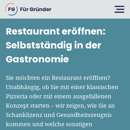
FG
Restaurant eröffnen:
Planen
Selbstständig in der
Gastronomie
Selbstständig machen
Gründen
Über 500 Geschäftsideen
Sie möchten ein Restaurant eröffnen?
Bin ich ein Gründer?
Unabhängig, ob Sie mit einer klassischen
Firma gründen: 10 Tipps
Pizzeria oder mit einem ausgefallenen
Geschäftsmodell entwickeln
Wachsen
Rechtsform wählen
Konzept starten – wir zeigen, wie Sie an
Businessplan schreiben
UG gründen
Schanklizenz und Gesundheitszeugnis
6 Tipps zum Start
Businessplan-Vorlage & Muster
kommen und welche sonstigen
GmbH gründen
Finanzieren
Fördermittelcheck machen