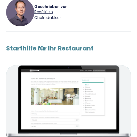
Geschrieben von
René Klein
Chefredakteur
René Klein
Starthilfe für Ihr Restaurant
Für-Gründer.de Redaktion
Seit 2010 ist René als Gründer von Für-
Gründer.de Teil der deutschen
Gründerlandschaft. Seine Mission:
Gründerinnen und Gründern praxisnahe
Inhalte und echte Insights an die Hand zu
geben. Das tut er als Chefredakteur,
Podcast-Host, Webinar-Moderator und auf
unserem YouTube-Kanal.
Er ist Interviewpartner in anderen Medien