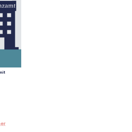
mit
ner