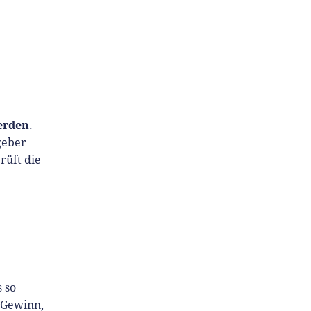
erden
.
geber
rüft die
 so
 Gewinn,