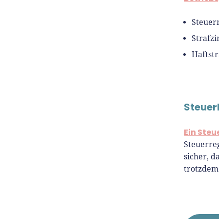
Steuer
Strafzi
Haftstr
Steuer
Ein Steu
Steuerreg
sicher, 
trotzde