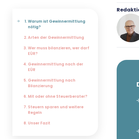
Redakti
Warum ist Gewinnermittlung
nötig?
Arten der Gewinnermittlung
Wer muss bilanzieren, wer darf
EÜR?
Andr
Gewinnermittlung nach der
Für-
EÜR
Gewinnermittlung nach
Bilanzierung
Andre
Mit oder ohne Steuerberater?
Cont
Grün
Steuern sparen und weitere
Buch
Regeln
seine
Unser Fazit
Buch
teste