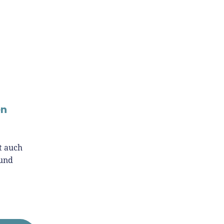
en
t auch
 und