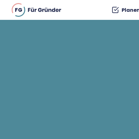
FG
Plane