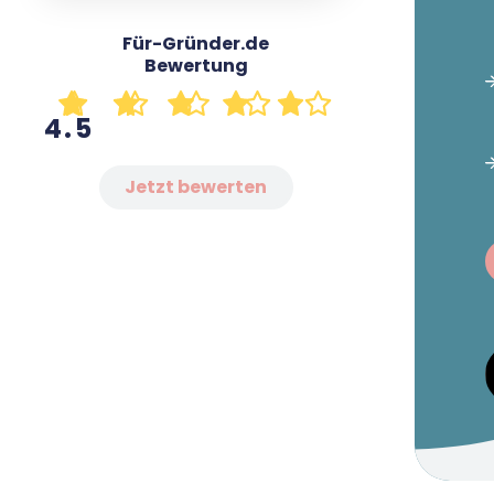
ersch
Für-Gründer.de
und a
Bewertung
Für-
Andr
4.5
Text
YouT
Jetzt bewerten
Andre
Seine
erle
er wa
und f
Juwe
ist 
ausg