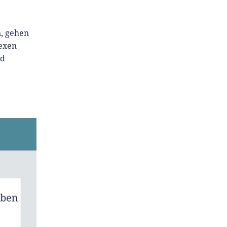
, gehen
exen
nd