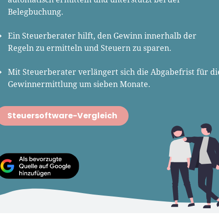
einen in Anbieterporträts
Host, Webinar-Moderator und auf
Belegbuchung.
uf den Vergleichsseiten von
unserem YouTube-Kanal.
Gründer.de. Zudem vermittelt
Ein Steuerberater hilft, den Gewinn innerhalb der
Er ist Interviewpartner in anderen
eas sein Know-how in
Regeln zu ermitteln und Steuern zu sparen.
Medien und verfasst Fachbeiträge
form sowie in Videos auf dem
zu Gründungsthemen.
ube-Kanal.
Mit Steuerberater verlängert sich die Abgabefrist für di
Gewinnermittlung um sieben Monate.
as ist seit 2017 im Team.
 Texte und Videos sind
Steuersoftware-Vergleich
bte Unternehmerpraxis. Denn
r als Berater selbstständig
ührte 20 Jahre lang ein
liergeschäft in München. Er
Diplom-Kaufmann und
ebildeter Werbetexter.