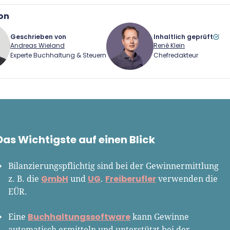
on
Geschrieben von
Inhaltlich geprüft
Andreas Wieland
René Klein
Experte Buchhaltung & Steuern
Chefredakteur
eas Wieland
René Klein
Gründer.de Redaktion
Für-Gründer.de Redaktion
Das Wichtigste auf einen Blick
as Wieland ist Senior-
Seit 2010 ist René als Gründer von
ent-Manager bei Für-
Für-Gründer.de Teil der deutschen
Bilanzierungspflichtig sind bei der Gewinnermittlung
der.de und Experte für
Gründerlandschaft. Seine Mission:
GmbH
UG
Freiberufler
z. B. die
und
.
verwenden die
haltung und Steuern. Eine
Gründerinnen und Gründern
EÜR.
r Aufgaben ist es,
praxisnahe Inhalte und echte
haltungsprogramme zu
Insights an die Hand zu geben. Das
Buchhaltungssoftware
Eine
kann Gewinne
n. Seine Testergebnisse
tut er als Chefredakteur, Podcast-
automatisch ermitteln und unterstützt bei der