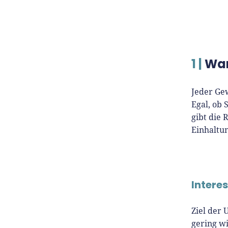
1 |
War
Jeder Ge
Egal, ob 
gibt die
Einhaltu
Intere
Ziel der 
gering w