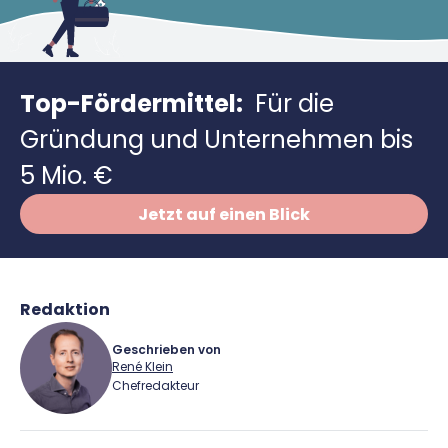
Richtig versichern
Weitere Tools & Vorlagen
Steuerberatung
Vergleiche
Software
Top-Fördermittel:
Für die
Deals
Gründung und Unternehmen bis
5 Mio. €
Jetzt auf einen Blick
Redaktion
Geschrieben von
René Klein
Chefredakteur