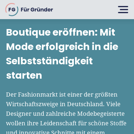
FG
Boutique eröffnen: Mit
Planen
Mode erfolgreich in die
Selbstständigkeit
Selbstständig machen
Gründen
starten
Über 500 Geschäftsideen
Bin ich ein Gründer?
Firma gründen: 10 Tipps
Der Fashionmarkt ist einer der größten
Geschäftsmodell entwickeln
Wachsen
Wirtschaftszweige in Deutschland. Viele
Rechtsform wählen
Businessplan schreiben
Designer und zahlreiche Modebegeisterte
UG gründen
6 Tipps zum Start
wollen ihre Leidenschaft für schöne Stoffe
Businessplan-Vorlage & Muster
GmbH gründen
Finanzieren
und innovative Schnitte mit einem
Fördermittelcheck machen