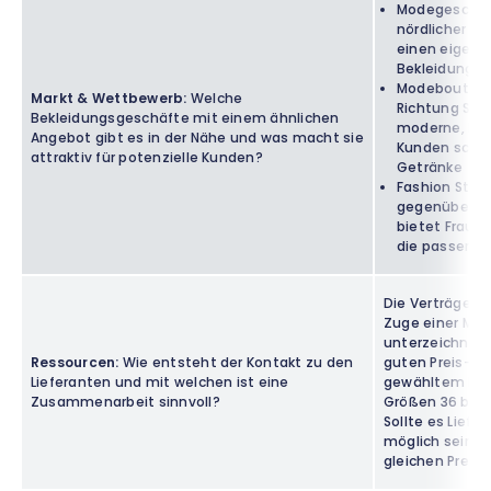
Modegeschäft 
nördlicher Ri
einen eigenen
Bekleidung is
Modeboutique
Markt & Wettbewerb:
Welche
Richtung Süd
Bekleidungsgeschäfte mit einem ähnlichen
moderne, beq
Angebot gibt es in der Nähe und was macht sie
Kunden schät
attraktiv für potenzielle Kunden?
Getränke
Fashion Store
gegenüberlie
bietet Frauen
die passend
Die Verträge fü
Zuge einer Mo
unterzeichnet.
Ressourcen:
Wie entsteht der Kontakt zu den
guten Preis-Le
Lieferanten und mit welchen ist eine
gewähltem Produ
Zusammenarbeit sinnvoll?
Größen 36 bis
Sollte es Lief
möglich sein ku
gleichen Preisk