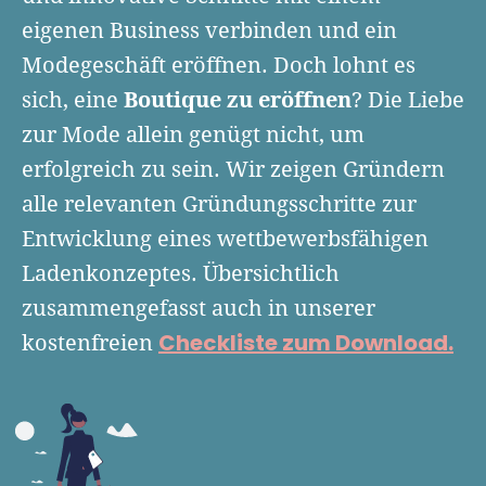
Finanzplan erstellen
Geschäftskonto-Vergleich
eigenen Business verbinden und ein
Kunden gewinnen
Top 15 Franchise
Fördermittel
Modegeschäft eröffnen. Doch lohnt es
Unternehmen anmelden
Website erstellen
Tools
Boutique zu eröffnen
sich, eine
? Die Liebe
Die besten Gründerkredite
Gründungszuschuss
Schutzrechte anmelden
Rechnung schreiben
zur Mode allein genügt nicht, um
Gründerwettbewerbe finden
Kredit für Existenzgründer
Kleingewerbe anmelden
Businessplan-Software
erfolgreich zu sein. Wir zeigen Gründern
Buchhaltung erledigen
Business Angels
Angebote
alle relevanten Gründungsschritte zur
Unsere Gründungspakete
Business Model Canvas
Online-Kredit anfragen
Zuschüsse
Entwicklung eines wettbewerbsfähigen
Gründertest
Kassensystem
Unsere Gründungspakete
Ladenkonzeptes. Übersichtlich
Kontokorrenkredit
Gründungsassistent
zusammengefasst auch in unserer
Versicherungen
Geförderte Beratung
Flexible Kreditlinie
Finanzplan Tool
Checkliste zum Download.
kostenfreien
Finanzierungsangebote
Firmenkonto
Preiskalkulation
Marke, AGB & Datenschutz
Buchhaltungssoftware
Geschäftskonto eröffnen
Lohnsoftware