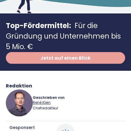
Richtig versichern
Weitere Tools & Vorlagen
Steuerberatung
Vergleiche
Top-Fördermittel:
Für die
Software
Gründung und Unternehmen bis
Deals
5 Mio. €
Jetzt auf einen Blick
Redaktion
Geschrieben von
René Klein
Chefredakteur
René Klein