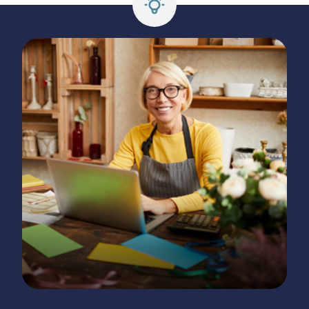
Für-Gründer.de Redaktion
Seit 2010 ist René als Gründer von Für-
Gründer.de Teil der deutschen
Gründerlandschaft. Seine Mission:
Gründerinnen und Gründern praxisnahe
Inhalte und echte Insights an die Hand zu
geben. Das tut er als Chefredakteur,
Podcast-Host, Webinar-Moderator und auf
unserem YouTube-Kanal.
Er ist Interviewpartner in anderen Medien
und verfasst Fachbeiträge zu
Gründungsthemen.