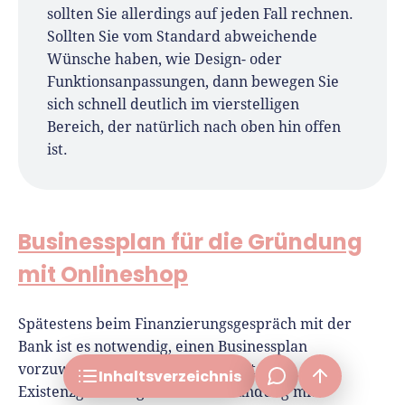
sollten Sie allerdings auf jeden Fall rechnen.
Sollten Sie vom Standard abweichende
Wünsche haben, wie Design- oder
Funktionsanpassungen, dann bewegen Sie
sich schnell deutlich im vierstelligen
Onlineshop erstellen mit einem Shop-Baukasten
Bereich, der natürlich nach oben hin offen
Nachteile der Shop-Baukästen
ist.
Für Profis: Onlineshop erstellen mit richtiger
Shopsoftware
Passendes Shopsystem auswählen
Businessplan für die Gründung
Anmeldung bei Zahlungsanbietern
mit Onlineshop
Onlineshop installieren und einrichten
frage[at]fuer-gruender.de
Besucher gewinnen durch Online-Marketing
Spätestens beim Finanzierungsgespräch mit der
Bank ist es notwendig, einen Businessplan
vorzuweisen. Dies gilt für jede Art der
Inhalts­verzeichnis
Existenzgründung - auch bei Gründung mit