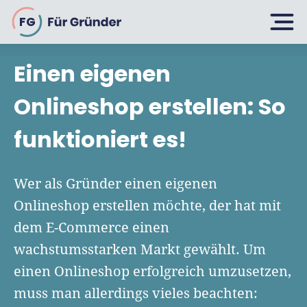
FG
Einen eigenen
Planen
Onlineshop erstellen: So
funktioniert es!
Selbstständig machen
Gründen
Über 500 Geschäftsideen
Wer als Gründer einen eigenen
Bin ich ein Gründer?
Onlineshop erstellen möchte, der hat mit
Firma gründen: 10 Tipps
dem E-Commerce einen
Geschäftsmodell entwickeln
Wachsen
Rechtsform wählen
wachstumsstarken Markt gewählt. Um
Businessplan schreiben
UG gründen
einen Onlineshop erfolgreich umzusetzen,
6 Tipps zum Start
Businessplan-Vorlage & Muster
muss man allerdings vieles beachten:
GmbH gründen
Finanzieren
Fördermittelcheck machen