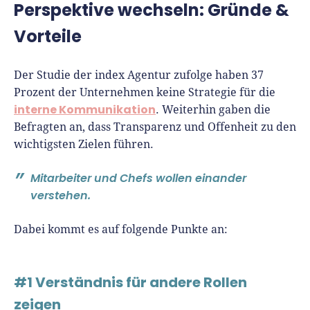
Richtig versichern
Perspektive wechseln: Gründe &
Weitere Tools & Vorlagen
Steuerberatung
Vorteile
Vergleiche
Software
Der Studie der index Agentur zufolge haben 37
Deals
Prozent der Unternehmen keine Strategie für die
interne Kommunikation
. Weiterhin gaben die
Befragten an, dass Transparenz und Offenheit zu den
wichtigsten Zielen führen.
Mitarbeiter und Chefs wollen einander
verstehen.
Dabei kommt es auf folgende Punkte an:
#1 Verständnis für andere Rollen
zeigen