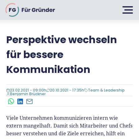
FG
Perspektive wechseln
Planen
für bessere
Selbstständig machen
Kommunikation
Gründen
Über 500 Geschäftsideen
23.02.2021 - 09:00h
20.10.2021 - 17:35h
Team & Leadership
Bin ich ein Gründer?
Benjamin Brückner
Firma gründen: 10 Tipps
WhatsApp
LinkedIn
E-Mail
Geschäftsmodell entwickeln
Wachsen
Rechtsform wählen
Businessplan schreiben
Viele Unternehmen kommunizieren intern wie
UG gründen
6 Tipps zum Start
extern mangelhaft. Damit sich Mitarbeiter und Chefs
Businessplan-Vorlage & Muster
GmbH gründen
Finanzieren
besser verstehen und die Ziele erreichen, hilft ein
Fördermittelcheck machen