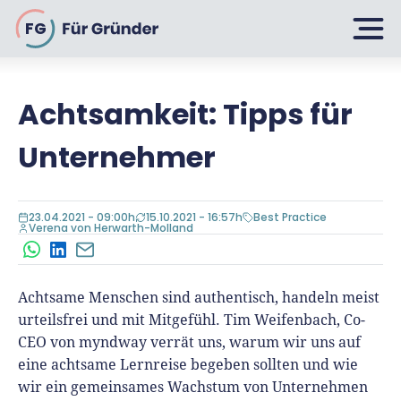
FG
Achtsamkeit: Tipps für
Planen
Unternehmer
Selbstständig machen
Gründen
23.04.2021 - 09:00h
15.10.2021 - 16:57h
Best Practice
Über 500 Geschäftsideen
Verena von Herwarth-Molland
WhatsApp
LinkedIn
E-Mail
Bin ich ein Gründer?
Firma gründen: 10 Tipps
Achtsame Menschen sind authentisch, handeln meist
Geschäftsmodell entwickeln
Wachsen
Rechtsform wählen
urteilsfrei und mit Mitgefühl. Tim Weifenbach, Co-
Businessplan schreiben
CEO von myndway verrät uns, warum wir uns auf
UG gründen
6 Tipps zum Start
eine achtsame Lernreise begeben sollten und wie
Businessplan-Vorlage & Muster
GmbH gründen
Finanzieren
wir ein gemeinsames Wachstum von Unternehmen
Fördermittelcheck machen