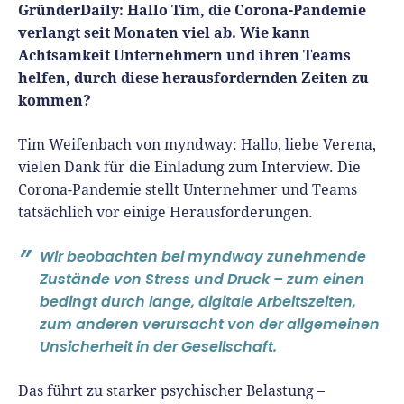
Richtig versichern
GründerDaily: Hallo Tim, die Corona-Pandemie
Weitere Tools & Vorlagen
verlangt seit Monaten viel ab. Wie kann
Steuerberatung
Achtsamkeit Unternehmern und ihren Teams
Vergleiche
Software
helfen, durch diese herausfordernden Zeiten zu
kommen?
Deals
Tim Weifenbach von myndway:
Hallo, liebe Verena,
vielen Dank für die Einladung zum Interview. Die
Corona-Pandemie stellt Unternehmer und Teams
tatsächlich vor einige Herausforderungen.
Wir beobachten bei myndway zunehmende
Zustände von Stress und Druck – zum einen
bedingt durch lange, digitale Arbeitszeiten,
zum anderen verursacht von der allgemeinen
Unsicherheit in der Gesellschaft.
Das führt zu starker psychischer Belastung –