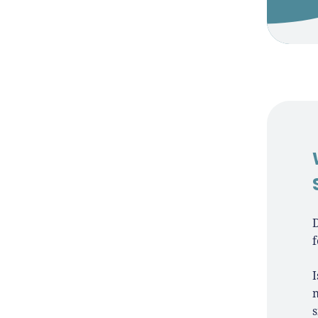
D
f
I
s