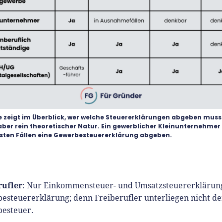
e zeigt im Überblick, wer welche Steuererklärungen abgeben mus
 aber rein theoretischer Natur. Ein gewerblicher Kleinunternehmer
nsten Fällen eine Gewerbesteuererklärung abgeben.
rufler
: Nur Einkommensteuer- und Umsatzsteuererklärung
esteuererklärung; denn Freiberufler unterliegen nicht de
esteuer.