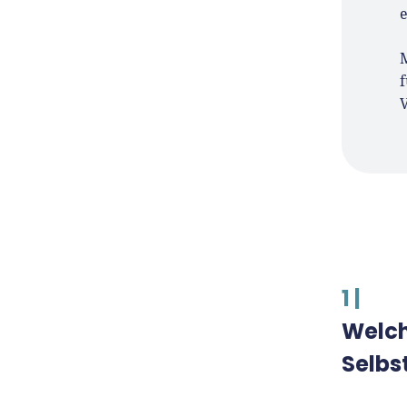
e
f
1 |
Welch
Selbs