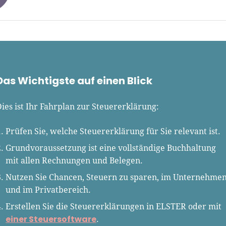
 Klein
Gründer.de Redaktion
Das Wichtigste auf einen Blick
2010 ist René als Gründer von
Gründer.de Teil der deutschen
ies ist Ihr Fahrplan zur Steuererklärung:
erlandschaft. Seine Mission:
derinnen und Gründern
Prüfen Sie, welche Steuererklärung für Sie relevant ist.
isnahe Inhalte und echte
Grundvoraussetzung ist eine vollständige Buchhaltung
hts an die Hand zu geben. Das
mit allen Rechnungen und Belegen.
r als Chefredakteur, Podcast-
, Webinar-Moderator und auf
Nutzen Sie Chancen, Steuern zu sparen, im Unternehme
rem YouTube-Kanal.
und im Privatbereich.
Erstellen Sie die Steuererklärungen in ELSTER oder mit
t Interviewpartner in anderen
einer Steuersoftware
.