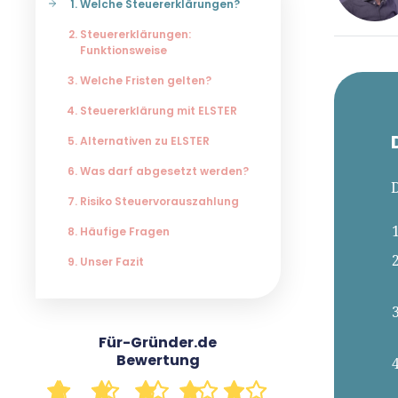
Welche Steuererklärungen?
Steuererklärungen:
Funktionsweise
René
Welche Fristen gelten?
Für-
Steuererklärung mit ELSTER
Alternativen zu ELSTER
Seit 
Was darf abgesetzt werden?
Für-
D
Gründ
Risiko Steuervorauszahlung
Grün
Häufige Fragen
prax
Unser Fazit
Insig
tut e
Host
unse
Für-Gründer.de
Bewertung
Er is