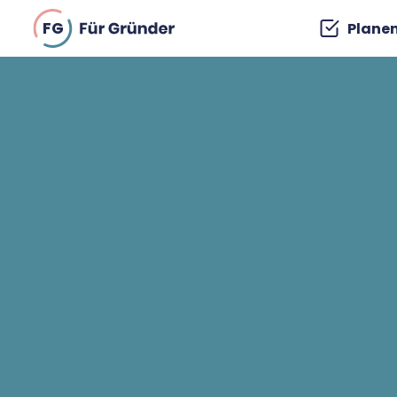
FG
Plane