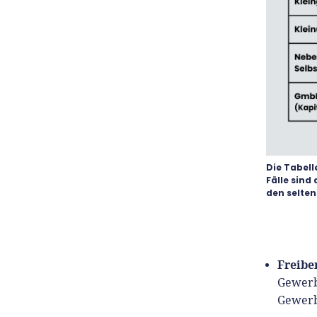
Die Tabell
Fälle sind
den selte
Freibe
Gewerb
Gewerb