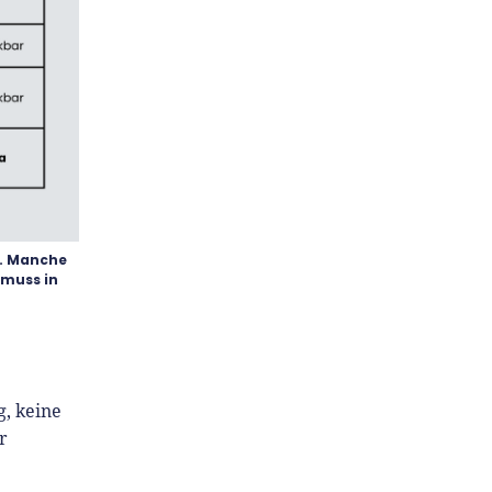
s. Manche
 muss in
, keine
r