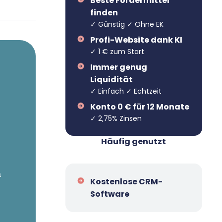
Beste Fördermittel
finden
✓ Günstig ✓ Ohne EK
Profi-Website dank KI
✓ 1 € zum Start
Immer genug
Liquidität
✓ Einfach ✓ Echtzeit
Konto 0 € für 12 Monate
✓ 2,75% Zinsen
Häufig genutzt
n
Kostenlose CRM-
Software