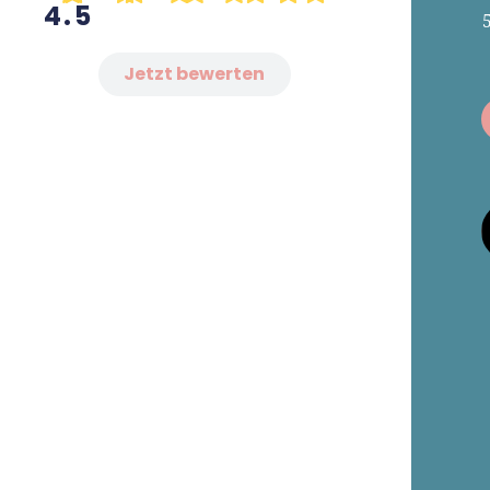
Medi
4.5
zu G
Jetzt bewerten