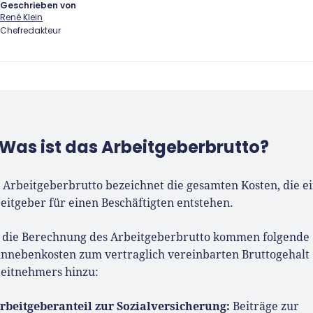
Geschrieben von
René Klein
Chefredakteur
lein
ünder.de Redaktion
Was ist das Arbeitgeberbrutto?
10 ist René als Gründer von
nder.de Teil der deutschen
 Arbeitgeberbrutto bezeichnet die gesamten Kosten, die 
landschaft. Seine Mission:
eitgeber für einen Beschäftigten entstehen.
rinnen und Gründern
ahe Inhalte und echte
 die Berechnung des Arbeitgeberbrutto kommen folgende
s an die Hand zu geben. Das
nnebenkosten zum vertraglich vereinbarten Bruttogehalt
als Chefredakteur, Podcast-
eitnehmers hinzu:
ebinar-Moderator und auf
m YouTube-Kanal.
rbeitgeberanteil zur Sozialversicherung:
Beiträge zur