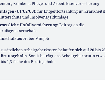
enten-, Kranken-, Pflege- und Arbeitslosenversicherung
Interviewpartner in anderen
mlagen (U1/U2/U3):
für Entgeltfortzahlung im Krankheitsf
und verfasst Fachbeiträge
utterschutz und Insolvenzgeldumlage
ndungsthemen.
esetzliche Unfallversicherung:
Beitrag an die
erufsgenossenschaft.
auschalsteuer:
bei Minijob
20 bis 2
 zusätzlichen Arbeitgeberkosten belaufen sich auf
 Bruttogehalts
. Somit beträgt das Arbeitgeberbrutto etwa
- bis 1,3-fache des Bruttogehalts.