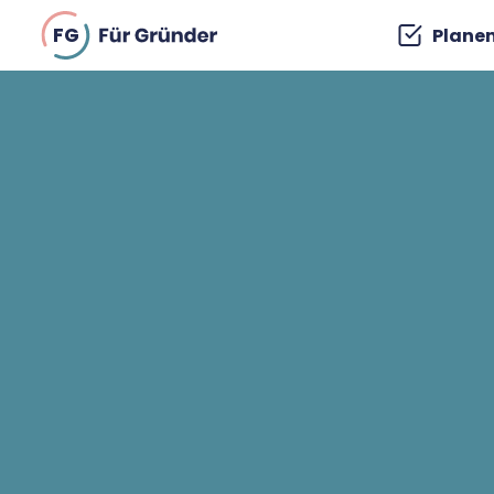
FG
Plane