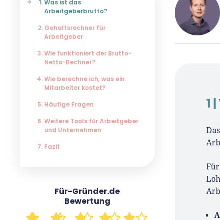
Was ist das
Arbeitgeberbrutto?
Gehaltsrechner für
Arbeitgeber
Wie funktioniert der Brutto-
Netto-Rechner?
René K
Für-Gr
Wie berechne ich, was ein
Mitarbeiter kostet?
1 |
Häufige Fragen
Seit 20
Weitere Tools für Arbeitgeber
Für-Grü
und Unternehmen
Das
Gründer
Arb
Gründe
Fazit
praxisn
Für
Insight
Loh
tut er 
Für-Gründer.de
Arb
Host, W
Bewertung
unsere
A