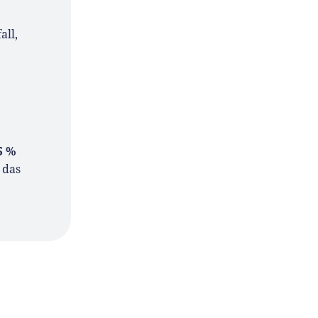
all,
5 %
 das