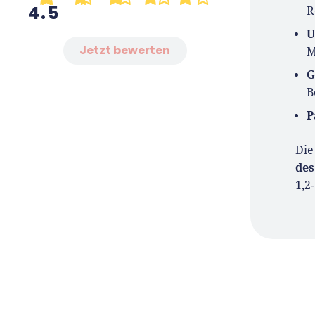
4.5
R
Er ist 
U
Medien 
Jetzt bewerten
M
zu Grü
G
B
P
Die
des
1,2