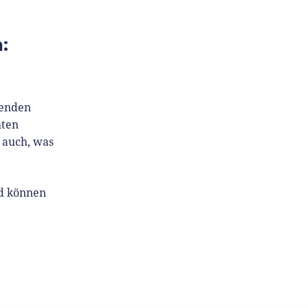
:
tenden
mten
 auch, was
nd können