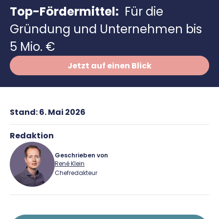
Richtig versichern
Top-Fördermittel:
Für die
Weitere Tools & Vorlagen
Steuerberatung
Gründung und Unternehmen bis
Vergleiche
Software
5 Mio. €
Deals
Jetzt auf einen Blick
Stand:
6. Mai 2026
Redaktion
Geschrieben von
René Klein
Chefredakteur
René Klein