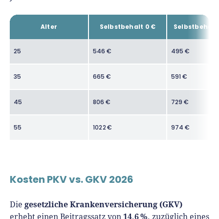
Alter
Selbstbehalt 0 €
Selbstbehalt
25
546 €
495 €
35
665 €
591 €
45
806 €
729 €
55
1022 €
974 €
Kosten PKV vs. GKV 2026
gesetzliche Krankenversicherung (GKV)
Die
14,6 %,
erhebt einen Beitragssatz von
zuzüglich eines