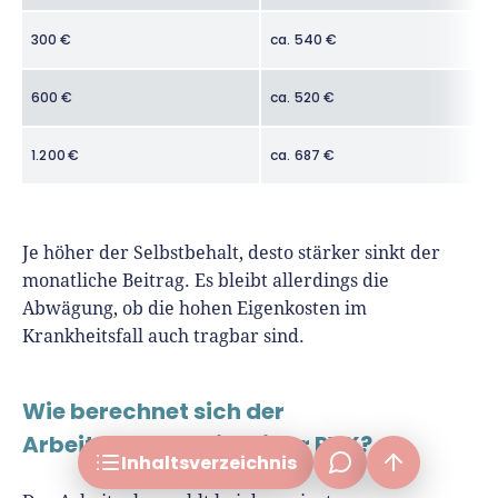
300 €
ca. 540 €
Private Krankenversicherung: Das Wichtigste im
Überblick
600 €
ca. 520 €
GKV vs. PKV: Unterschiede
1.200 €
ca. 687 €
Wer darf eine PKV abschließen?
Was kostet eine private Krankenversicherung?
PKV-Tarife vergleichen: alle Schritte und Tipps
Je höher der Selbstbehalt, desto stärker sinkt der
monatliche Beitrag. Es bleibt allerdings die
Alternativen zur PKV
Abwägung, ob die hohen Eigenkosten im
Rückkehr von der PKV in die gesetzliche
Krankheitsfall auch tragbar sind.
Krankenversicherung
frage[at]fuer-gruender.de
Unser Fazit
Wie berechnet sich der
Arbeitgeberanteil bei der PVK?
Inhalts­verzeichnis