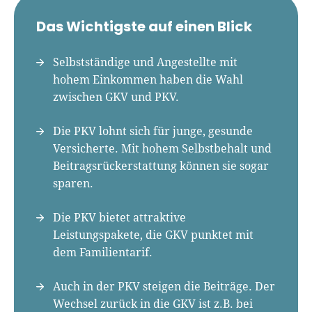
Für-Gründer.de Redaktion
Das Wichtigste auf einen Blick
Seit 2010 ist René als Gründer von Für-
Gründer.de Teil der deutschen
Selbstständige und Angestellte mit
Gründerlandschaft. Seine Mission:
hohem Einkommen haben die Wahl
Gründerinnen und Gründern praxisnahe
zwischen GKV und PKV.
Inhalte und echte Insights an die Hand zu
geben. Das tut er als Chefredakteur,
Die PKV lohnt sich für junge, gesunde
Podcast-Host, Webinar-Moderator und auf
Versicherte. Mit hohem Selbstbehalt und
unserem YouTube-Kanal.
Beitragsrückerstattung können sie sogar
sparen.
Er ist Interviewpartner in anderen Medien
und verfasst Fachbeiträge zu
Die PKV bietet attraktive
Gründungsthemen.
Leistungspakete, die GKV punktet mit
dem Familientarif.
Auch in der PKV steigen die Beiträge. Der
Wechsel zurück in die GKV ist z.B. bei