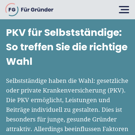
FG
PKV für Selbstständige:
Planen
So treffen Sie die richtige
Wahl
Selbstständig machen
Gründen
Über 500 Geschäftsideen
Selbstständige haben die Wahl: gesetzliche
Bin ich ein Gründer?
oder private Krankenversicherung (PKV).
Firma gründen: 10 Tipps
Die PKV ermöglicht, Leistungen und
Geschäftsmodell entwickeln
Wachsen
Rechtsform wählen
Beiträge individuell zu gestalten. Dies ist
Businessplan schreiben
UG gründen
besonders für junge, gesunde Gründer
6 Tipps zum Start
Businessplan-Vorlage & Muster
attraktiv. Allerdings beeinflussen Faktoren
GmbH gründen
Finanzieren
Fördermittelcheck machen