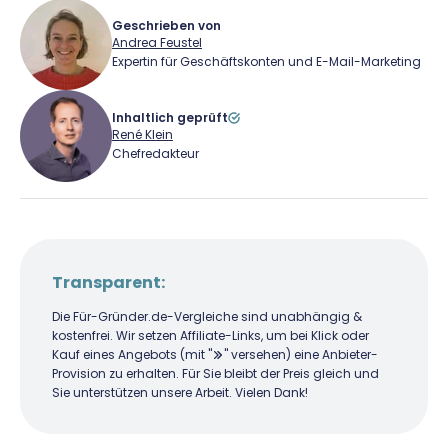
Richtig versichern
Weitere Tools & Vorlagen
Geschrieben von
Steuerberatung
Andrea Feustel
Expertin für Geschäftskonten und E-Mail-Marketing
Vergleiche
Software
Inhaltlich geprüft
Deals
René Klein
Andrea Feustel
Chefredakteur
Für-Gründer.de Redaktion
Andrea Feustel verantwortet bei Für-
Gründer.de die Bereiche Geschäftskonto,
 Redaktion
Firmenkreditkarten und E-Mail-Marketing-
Transparent:
Software. Neben der Veröffentlichung von
é als Gründer von Für-
regelmäßigen Vergleichen stellt Andrea
Die Für-Gründer.de-Vergleiche sind unabhängig &
der deutschen
kostenfrei. Wir setzen Affiliate-Links, um bei Klick oder
einzelne Anbieter im Detail vor und ordnet
Kauf eines Angebots (mit "
" versehen) eine Anbieter-
t. Seine Mission:
sie für Gründer und Selbstständige im Markt
Provision zu erhalten. Für Sie bleibt der Preis gleich und
d Gründern praxisnahe
ein. Ihre Inhalte erscheinen als Texte, Social-
Sie unterstützen unsere Arbeit. Vielen Dank!
e Insights an die Hand zu
Media-Beiträge und Videos auf YouTube.
 als Chefredakteur,