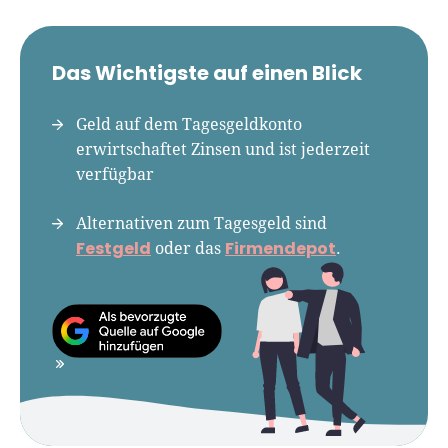
ebinar-Moderator und auf
e-Kanal.
Das Wichtigste auf einen Blick
partner in anderen Medien
hbeiträge zu
Geld auf dem Tagesgeldkonto
n.
erwirtschaftet Zinsen und ist jederzeit
verfügbar
Alternativen zum Tagesgeld sind
Festgeld
Firmendepot
oder das
.