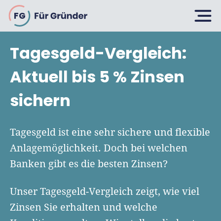
FG
Tagesgeld-Vergleich:
Planen
Aktuell bis 5 % Zinsen
sichern
Selbstständig machen
Gründen
Über 500 Geschäftsideen
Tagesgeld ist eine sehr sichere und flexible
Bin ich ein Gründer?
Anlagemöglichkeit. Doch bei welchen
Firma gründen: 10 Tipps
Banken gibt es die besten Zinsen?
Geschäftsmodell entwickeln
Wachsen
Rechtsform wählen
Businessplan schreiben
Unser Tagesgeld-Vergleich zeigt, wie viel
UG gründen
6 Tipps zum Start
Businessplan-Vorlage & Muster
Zinsen Sie erhalten und welche
GmbH gründen
Finanzieren
Fördermittelcheck machen