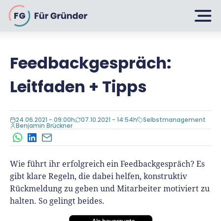
FG
Feedbackgespräch:
Planen
Leitfaden + Tipps
Selbstständig machen
Gründen
24.06.2021 - 09:00h
07.10.2021 - 14:54h
Selbstmanagement
Über 500 Geschäftsideen
Benjamin Brückner
WhatsApp
LinkedIn
E-Mail
Bin ich ein Gründer?
Firma gründen: 10 Tipps
Wie führt ihr erfolgreich ein Feedbackgespräch? Es
Geschäftsmodell entwickeln
Wachsen
Rechtsform wählen
gibt klare Regeln, die dabei helfen, konstruktiv
Businessplan schreiben
Rückmeldung zu geben und Mitarbeiter motiviert zu
UG gründen
6 Tipps zum Start
halten. So gelingt beides.
Businessplan-Vorlage & Muster
GmbH gründen
Finanzieren
Fördermittelcheck machen