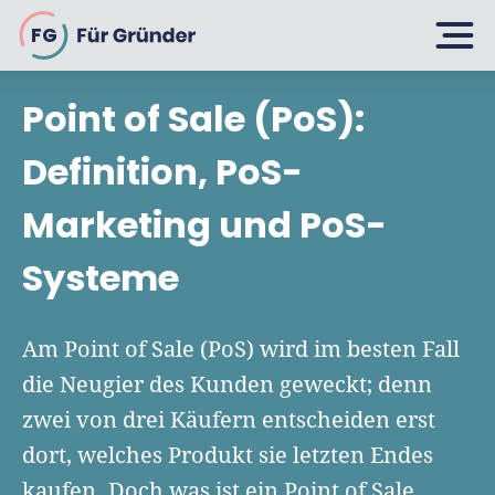
FG
Point of Sale (PoS):
Planen
Definition, PoS-
Marketing und PoS-
Selbstständig machen
Gründen
Systeme
Über 500 Geschäftsideen
Bin ich ein Gründer?
Firma gründen: 10 Tipps
Am Point of Sale (PoS) wird im besten Fall
Geschäftsmodell entwickeln
Wachsen
die Neugier des Kunden geweckt; denn
Rechtsform wählen
Businessplan schreiben
zwei von drei Käufern entscheiden erst
UG gründen
6 Tipps zum Start
dort, welches Produkt sie letzten Endes
Businessplan-Vorlage & Muster
GmbH gründen
Finanzieren
kaufen. Doch was ist ein Point of Sale
Fördermittelcheck machen