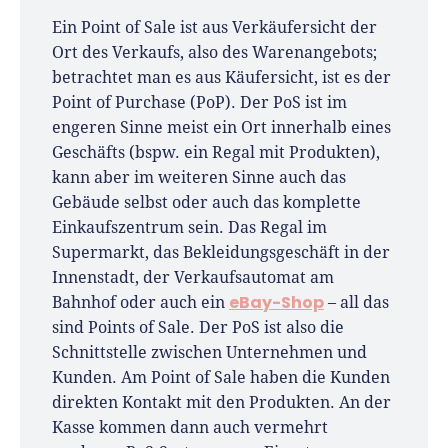
Gründerlandschaft. Seine Mission:
Ein Point of Sale ist aus Verkäufersicht der
Gründerinnen und Gründern praxisnahe
Ort des Verkaufs, also des Warenangebots;
Inhalte und echte Insights an die Hand zu
betrachtet man es aus Käufersicht, ist es der
geben. Das tut er als Chefredakteur,
Point of Purchase (PoP). Der PoS ist im
Podcast-Host, Webinar-Moderator und auf
engeren Sinne meist ein Ort innerhalb eines
unserem YouTube-Kanal.
Geschäfts (bspw. ein Regal mit Produkten),
kann aber im weiteren Sinne auch das
Er ist Interviewpartner in anderen Medien
Gebäude selbst oder auch das komplette
und verfasst Fachbeiträge zu
Einkaufszentrum sein. Das Regal im
Gründungsthemen.
Supermarkt, das Bekleidungsgeschäft in der
Innenstadt, der Verkaufsautomat am
eBay-Shop
Bahnhof oder auch ein
– all das
sind Points of Sale. Der PoS ist also die
Schnittstelle zwischen Unternehmen und
Kunden. Am Point of Sale haben die Kunden
direkten Kontakt mit den Produkten. An der
Kasse kommen dann auch vermehrt