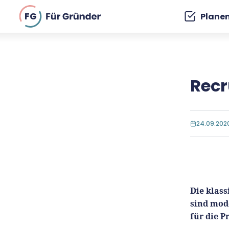
FG
Plane
Recr
24.09.202
Die klass
sind mod
für die P