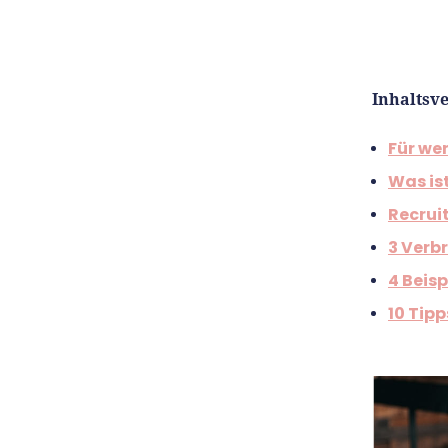
Inhaltsve
Für we
Was is
Recrui
3 Verb
4 Beisp
10 Tipp