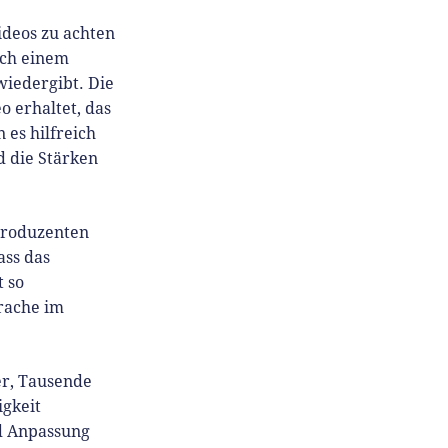
ideos zu achten
ach einem
wiedergibt. Die
o erhaltet, das
es hilfreich
 die Stärken
 Produzenten
ass das
 so
prache im
er, Tausende
igkeit
d Anpassung