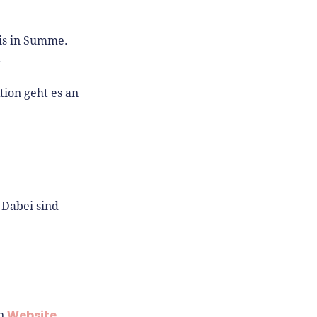
nis in Summe.
.
ion geht es an
 Dabei sind
Website
en