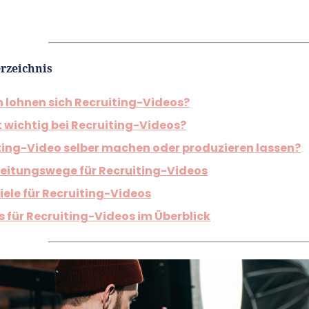
rzeichnis
n lohnen sich Recruiting-Videos?
t wichtig bei Recruiting-Videos?
ting-Video selber machen oder produzieren lassen?
reitungswege für Recruiting-Videos
iele für Recruiting-Videos
s für Recruiting-Videos im Überblick