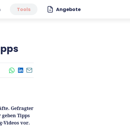
n
Tools
Angebote
ipps
WhatsApp
LinkedIn
E-Mail
fte. Gefragter
 geben Tipps
g-Videos vor.