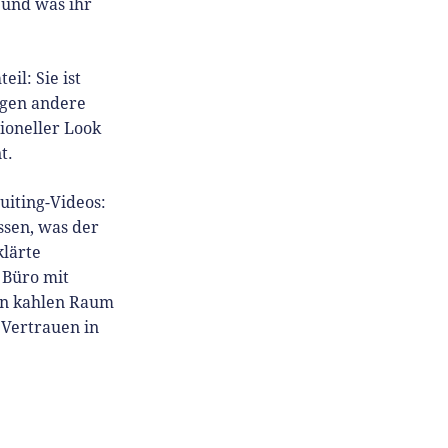
 und was ihr
il: Sie ist
egen andere
ioneller Look
t.
uiting-Videos:
ssen, was der
klärte
 Büro mit
nen kahlen Raum
 Vertrauen in