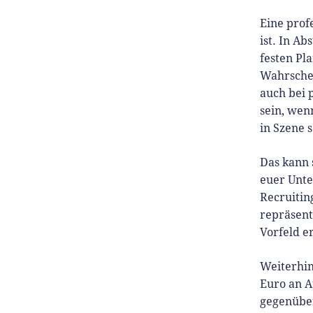
Eine prof
ist. In A
festen Pl
Wahrschein
auch bei 
sein, wen
in Szene 
Das kann 
euer Unte
Recruitin
repräsent
Vorfeld e
Weiterhin
Euro an A
gegenüber