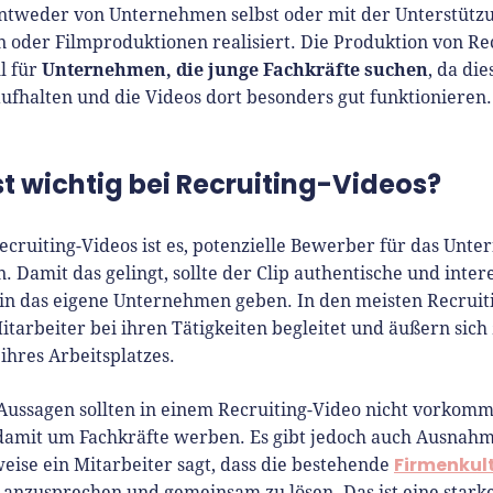
tweder von Unternehmen selbst oder mit der Unterstütz
 oder Filmproduktionen realisiert. Die Produktion von Re
Unternehmen, die junge Fachkräfte suchen
ll für
, da die
aufhalten und die Videos dort besonders gut funktionieren.
t wichtig bei Recruiting-Videos?
Recruiting-Videos ist es, potenzielle Bewerber für das Unt
. Damit das gelingt, sollte der Clip authentische und inter
 in das eigene Unternehmen geben. In den meisten Recruit
tarbeiter bei ihren Tätigkeiten begleitet und äußern sich
ihres Arbeitsplatzes.
Aussagen sollten in einem Recruiting-Video nicht vorkomme
 damit um Fachkräfte werben. Es gibt jedoch auch Ausnah
Firmenkul
weise ein Mitarbeiter sagt, dass die bestehende
anzusprechen und gemeinsam zu lösen. Das ist eine stark