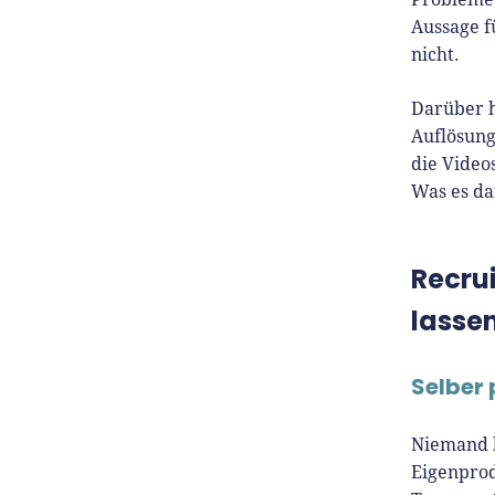
Aussage f
nicht.
Darüber h
Auflösung
die Video
Was es da
Recru
lasse
Selber 
Niemand k
Eigenprod