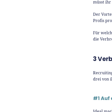
müsst ihr
Der Vorte
Profis pr
Für welch
die Verbr
3 Ver
Recruitin
drei von 
#1 Auf 
Ideal mac