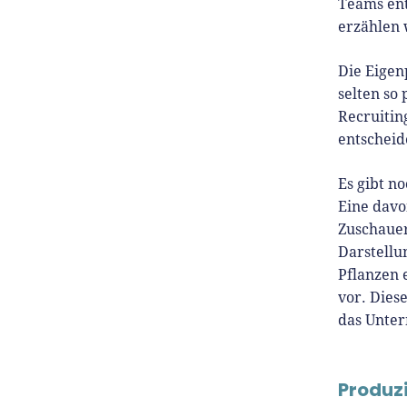
Teams ent
erzählen 
Die Eigen
selten so
Recruitin
entscheid
Es gibt n
Eine davo
Zuschauer
Darstellu
Pflanzen 
vor. Dies
das Unter
Produzi