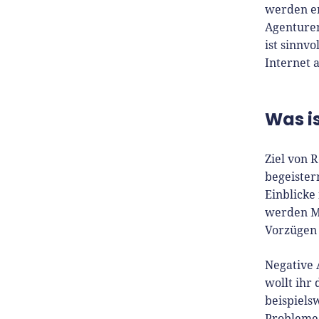
werden en
Agenturen
ist sinnvo
Internet 
Was is
Ziel von 
begeistern
Einblicke
werden Mi
Vorzügen 
Negative 
wollt ihr
beispiels
Probleme 