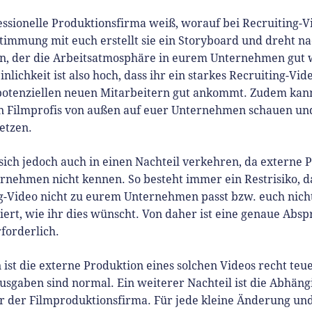
essionelle Produktionsfirma weiß, worauf bei Recruiting-V
bstimmung mit euch erstellt sie ein Storyboard und dreht n
an, der die Arbeitsatmosphäre in eurem Unternehmen gut 
lichkeit ist also hoch, dass ihr ein starkes Recruiting-Vide
potenziellen neuen Mitarbeitern gut ankommt. Zudem kann 
n Filmprofis von außen auf euer Unternehmen schauen und
setzen.
sich jedoch auch in einen Nachteil verkehren, da externe
rnehmen nicht kennen. So besteht immer ein Restrisiko, d
g-Video nicht zu eurem Unternehmen passt bzw. euch nicht
iert, wie ihr dies wünscht. Von daher ist eine genaue Abs
rforderlich.
 ist die externe Produktion eines solchen Videos recht teu
usgaben sind normal. Ein weiterer Nachteil ist die Abhäng
 der Filmproduktionsfirma. Für jede kleine Änderung un