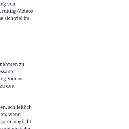
ung von
cruiting-Videos
se sich viel im
ernehmen zu
essante
ing-Videos
 zu den
n, schließlich
men, wenn
tur
ermöglicht,
e und ehrliche