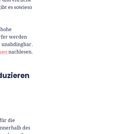
ibt es sowieso
 hohe
ärfer werden
t unabdingbar.
men
nachlesen.
duzieren
für die
innerhalb des