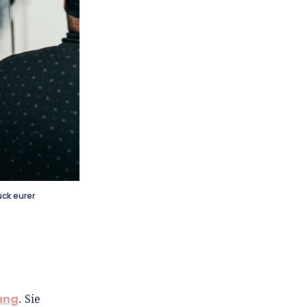
uck eurer
ung
. Sie