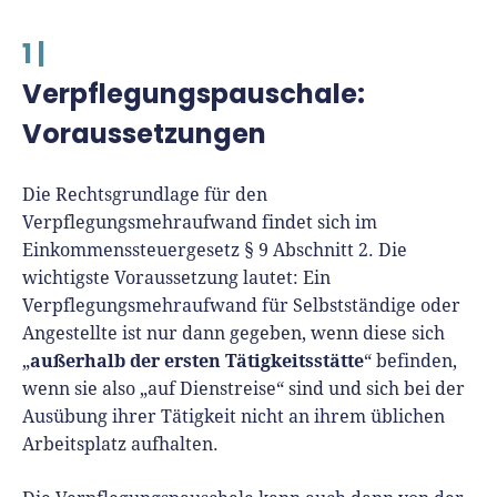
René Klein
1 |
Für-Gründer.de Redaktion
Verpflegungspauschale:
Seit 2010 ist René als Gründer von Für-
Voraussetzungen
Gründer.de Teil der deutschen
Gründerlandschaft. Seine Mission:
Die Rechtsgrundlage für den
Gründerinnen und Gründern praxisnahe
Verpflegungsmehraufwand findet sich im
Inhalte und echte Insights an die Hand zu
Einkommenssteuergesetz § 9 Abschnitt 2. Die
geben. Das tut er als Chefredakteur,
wichtigste Voraussetzung lautet: Ein
Podcast-Host, Webinar-Moderator und auf
Verpflegungsmehraufwand für Selbstständige oder
unserem YouTube-Kanal.
Angestellte ist nur dann gegeben, wenn diese sich
außerhalb der ersten Tätigkeitsstätte
„
Er ist Interviewpartner in anderen Medien
“ befinden,
wenn sie also „auf Dienstreise“ sind und sich bei der
und verfasst Fachbeiträge zu
Ausübung ihrer Tätigkeit nicht an ihrem üblichen
Gründungsthemen.
Arbeitsplatz aufhalten.