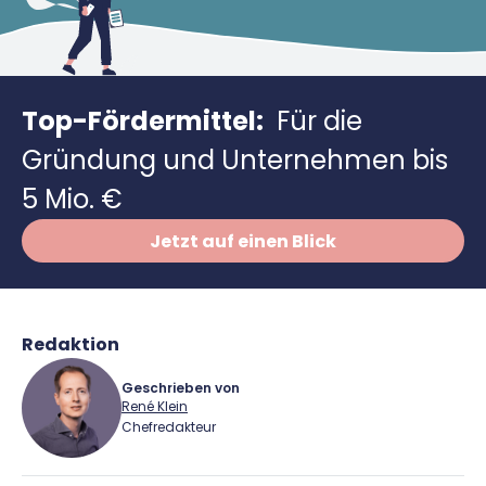
Richtig versichern
Weitere Tools & Vorlagen
Steuerberatung
Vergleiche
Software
Top-Fördermittel:
Für die
Deals
Gründung und Unternehmen bis
5 Mio. €
Jetzt auf einen Blick
Redaktion
Geschrieben von
René Klein
Chefredakteur