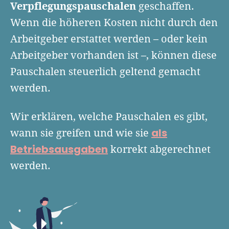
Verpflegungspauschalen
Finanzplan erstellen
geschaffen.
Geschäftskonto-Vergleich
Kunden gewinnen
Wenn die höheren Kosten nicht durch den
Top 15 Franchise
Fördermittel
Unternehmen anmelden
Arbeitgeber erstattet werden – oder kein
Website erstellen
Tools
Die besten Gründerkredite
Gründungszuschuss
Schutzrechte anmelden
Arbeitgeber vorhanden ist –, können diese
Rechnung schreiben
Gründerwettbewerbe finden
Kredit für Existenzgründer
Pauschalen steuerlich geltend gemacht
Kleingewerbe anmelden
Businessplan-Software
Buchhaltung erledigen
werden.
Business Angels
Angebote
Unsere Gründungspakete
Business Model Canvas
Online-Kredit anfragen
Zuschüsse
Wir erklären, welche Pauschalen es gibt,
Gründertest
Kassensystem
Unsere Gründungspakete
Kontokorrenkredit
als
wann sie greifen und wie sie
Gründungsassistent
Versicherungen
Geförderte Beratung
Betriebsausgaben
korrekt abgerechnet
Flexible Kreditlinie
Finanzplan Tool
werden.
Finanzierungsangebote
Firmenkonto
Preiskalkulation
Marke, AGB & Datenschutz
Buchhaltungssoftware
Geschäftskonto eröffnen
Lohnsoftware