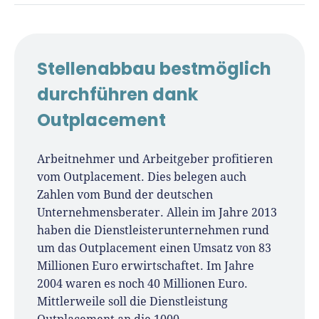
René Klein
Für-Gründer.de Redaktion
Stellenabbau bestmöglich
Seit 2010 ist René als Gründer von Für-
durchführen dank
Gründer.de Teil der deutschen
Outplacement
Gründerlandschaft. Seine Mission:
Gründerinnen und Gründern praxisnahe
Inhalte und echte Insights an die Hand zu
Arbeitnehmer und Arbeitgeber profitieren
geben. Das tut er als Chefredakteur,
vom Outplacement. Dies belegen auch
Podcast-Host, Webinar-Moderator und auf
Zahlen vom Bund der deutschen
unserem YouTube-Kanal.
Unternehmensberater. Allein im Jahre 2013
haben die Dienstleisterunternehmen rund
Er ist Interviewpartner in anderen Medien
um das Outplacement einen Umsatz von 83
und verfasst Fachbeiträge zu
Millionen Euro erwirtschaftet. Im Jahre
Gründungsthemen.
2004 waren es noch 40 Millionen Euro.
Mittlerweile soll die Dienstleistung