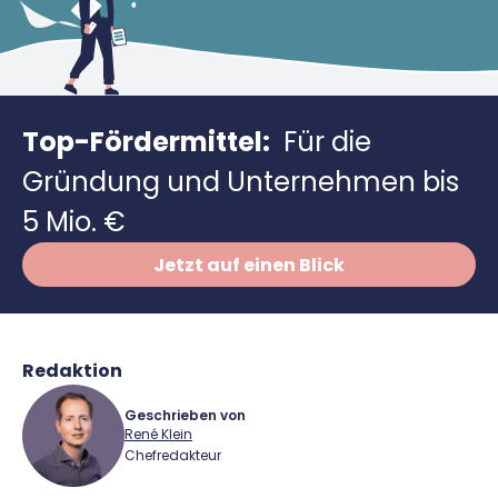
Richtig versichern
Weitere Tools & Vorlagen
Steuerberatung
Vergleiche
Software
Top-Fördermittel:
Für die
Deals
Gründung und Unternehmen bis
5 Mio. €
Jetzt auf einen Blick
Redaktion
Geschrieben von
René Klein
Chefredakteur