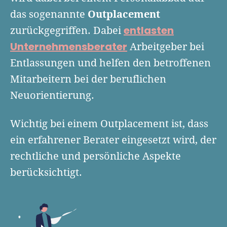
Finanzplan erstellen
Geschäftskonto-Vergleich
Outplacement
das sogenannte
Kunden gewinnen
Top 15 Franchise
Fördermittel
entlasten
zurückgegriffen. Dabei
Unternehmen anmelden
Website erstellen
Tools
Unternehmensberater
Arbeitgeber bei
Die besten Gründerkredite
Gründungszuschuss
Schutzrechte anmelden
Rechnung schreiben
Entlassungen und helfen den betroffenen
Gründerwettbewerbe finden
Kredit für Existenzgründer
Kleingewerbe anmelden
Businessplan-Software
Mitarbeitern bei der beruflichen
Buchhaltung erledigen
Business Angels
Angebote
Neuorientierung.
Unsere Gründungspakete
Business Model Canvas
Online-Kredit anfragen
Zuschüsse
Gründertest
Kassensystem
Wichtig bei einem Outplacement ist, dass
Unsere Gründungspakete
Kontokorrenkredit
Gründungsassistent
ein erfahrener Berater eingesetzt wird, der
Versicherungen
Geförderte Beratung
Flexible Kreditlinie
rechtliche und persönliche Aspekte
Finanzplan Tool
Finanzierungsangebote
Firmenkonto
berücksichtigt.
Preiskalkulation
Marke, AGB & Datenschutz
Buchhaltungssoftware
Geschäftskonto eröffnen
Lohnsoftware