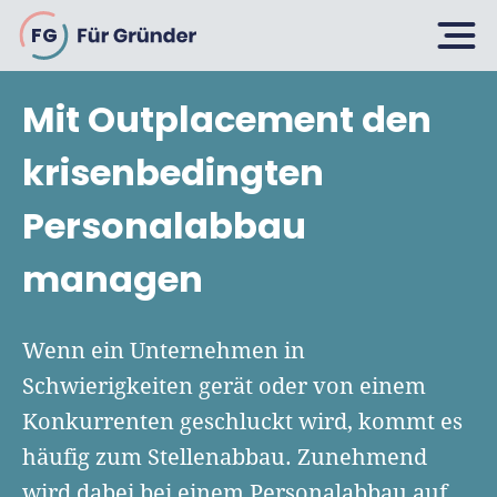
FG
Mit Outplacement den
Planen
krisenbedingten
Personalabbau
Selbstständig machen
Gründen
managen
Über 500 Geschäftsideen
Bin ich ein Gründer?
Firma gründen: 10 Tipps
Wenn ein Unternehmen in
Geschäftsmodell entwickeln
Wachsen
Schwierigkeiten gerät oder von einem
Rechtsform wählen
Businessplan schreiben
Konkurrenten geschluckt wird, kommt es
UG gründen
6 Tipps zum Start
häufig zum Stellenabbau. Zunehmend
Businessplan-Vorlage & Muster
GmbH gründen
Finanzieren
wird dabei bei einem Personalabbau auf
Fördermittelcheck machen