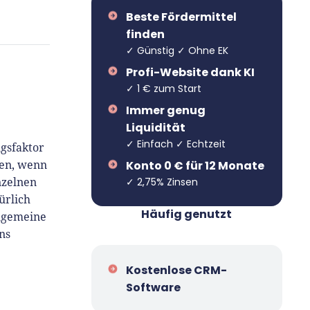
Beste Fördermittel
finden
✓ Günstig ✓ Ohne EK
Profi-Website dank KI
✓ 1 € zum Start
Immer genug
Liquidität
✓ Einfach ✓ Echtzeit
lgsfaktor
Konto 0 € für 12 Monate
hen, wenn
✓ 2,75% Zinsen
nzelnen
ürlich
Häufig genutzt
llgemeine
ns
Kostenlose CRM-
Software