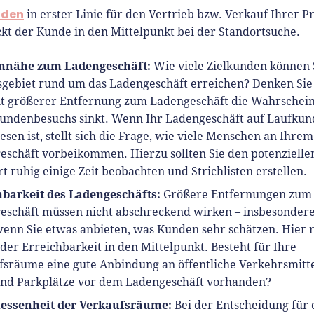
t Interviewpartner in anderen
aden
in erster Linie für den Vertrieb bzw. Verkauf Ihrer P
en und verfasst Fachbeiträge
ckt der Kunde in den Mittelpunkt bei der Standortsuche.
ründungsthemen.
nnähe zum Ladengeschäft:
Wie viele Zielkunden können 
sgebiet rund um das Ladengeschäft erreichen? Denken Sie
it größerer Entfernung zum Ladengeschäft die Wahrschein
Kundenbesuchs sinkt. Wenn Ihr Ladengeschäft auf Laufkun
sen ist, stellt sich die Frage, wie viele Menschen an Ihrem
eschäft vorbeikommen. Hierzu sollten Sie den potenzielle
t ruhig einige Zeit beobachten und Strichlisten erstellen.
hbarkeit des Ladengeschäfts:
Größere Entfernungen zum
eschäft müssen nicht abschreckend wirken – insbesonder
wenn Sie etwas anbieten, was Kunden sehr schätzen. Hier 
der Erreichbarkeit in den Mittelpunkt. Besteht für Ihre
fsräume eine gute Anbindung an öffentliche Verkehrsmitte
nd Parkplätze vor dem Ladengeschäft vorhanden?
ssenheit der Verkaufsräume:
Bei der Entscheidung für 