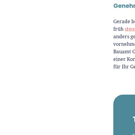
Genehm
Gerade b
das
früh
anders g
vornehme
Bauamt G
einer Ko
für Ihr G