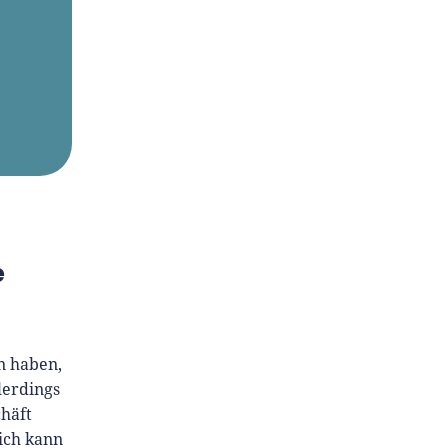
e
n haben,
lerdings
chäft
ich kann