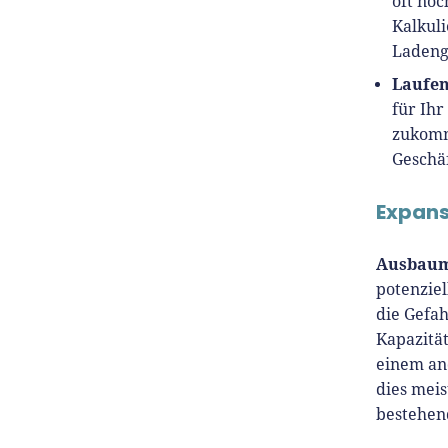
oft no
Kalkuli
Ladenge
Laufen
für Ihr
zukomme
Geschäf
Expans
Ausbaum
potenziel
die Gefah
Kapazitä
einem and
dies mei
bestehen