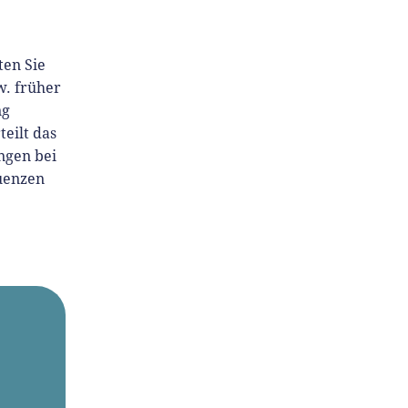
ten Sie
w. früher
ng
eilt das
ngen bei
quenzen