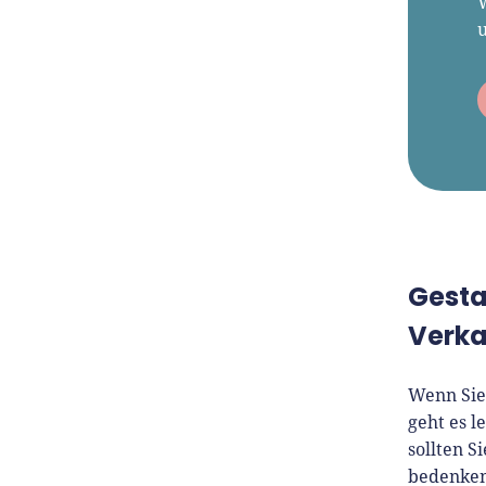
W
Gesta
Verk
Wenn Sie
geht es l
sollten S
bedenken,