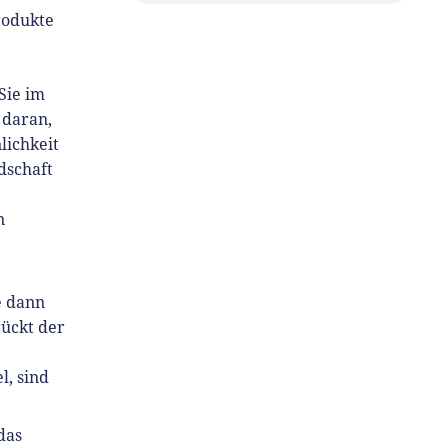
rodukte
Sie im
 daran,
lichkeit
dschaft
n
e dann
rückt der
l, sind
das