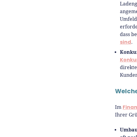
Ladenge
angeme
Umfeld
erford
dass b
sind
.
Konkur
Konku
direkt
Kunden
Welche
Finan
Im
Ihrer Gr
Umbaut