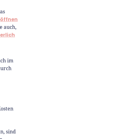
as
röffnen
e auch,
erlich
ich im
durch
Kosten
n, sind