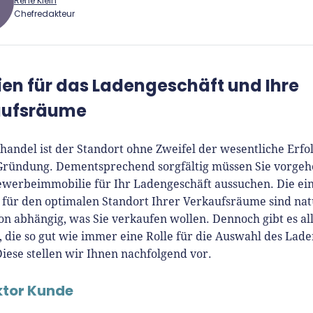
René Klein
Chefredakteur
 Klein
rien für das Ladengeschäft und Ihre
Gründer.de Redaktion
aufsräume
2010 ist René als Gründer von
handel ist der Standort ohne Zweifel der wesentliche Erfo
Gründer.de Teil der deutschen
 Gründung. Dementsprechend sorgfältig müssen Sie vorge
erlandschaft. Seine Mission:
Gewerbeimmobilie für Ihr Ladengeschäft aussuchen. Die ei
derinnen und Gründern
 für den optimalen Standort Ihrer Verkaufsräume sind nat
isnahe Inhalte und echte
on abhängig, was Sie verkaufen wollen. Dennoch gibt es a
hts an die Hand zu geben. Das
, die so gut wie immer eine Rolle für die Auswahl des Lade
r als Chefredakteur, Podcast-
Diese stellen wir Ihnen nachfolgend vor.
, Webinar-Moderator und auf
rem YouTube-Kanal.
ktor Kunde