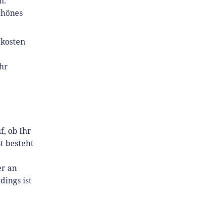
n.
chönes
tkosten
hr
f, ob Ihr
t besteht
er an
dings ist