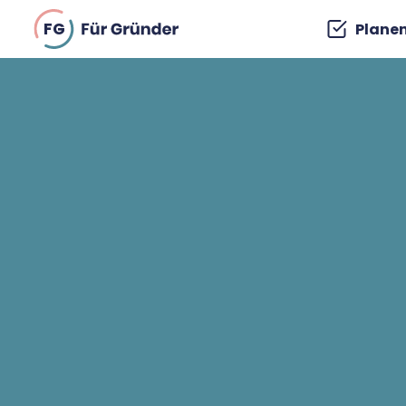
FG
Plane