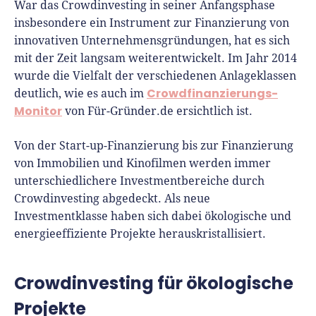
Seit 2010 ist René als Gründer von Für-
War das Crowdinvesting in seiner Anfangsphase
Gründer.de Teil der deutschen
insbesondere ein Instrument zur Finanzierung von
Gründerlandschaft. Seine Mission:
innovativen Unternehmensgründungen, hat es sich
Gründerinnen und Gründern praxisnahe
mit der Zeit langsam weiterentwickelt. Im Jahr 2014
Inhalte und echte Insights an die Hand zu
wurde die Vielfalt der verschiedenen Anlageklassen
geben. Das tut er als Chefredakteur,
Crowdfinanzierungs-
deutlich, wie es auch im
Monitor
Podcast-Host, Webinar-Moderator und auf
von Für-Gründer.de ersichtlich ist.
unserem YouTube-Kanal.
Von der Start-up-Finanzierung bis zur Finanzierung
Er ist Interviewpartner in anderen Medien
von Immobilien und Kinofilmen werden immer
und verfasst Fachbeiträge zu
unterschiedlichere Investmentbereiche durch
Gründungsthemen.
Crowdinvesting abgedeckt. Als neue
Investmentklasse haben sich dabei ökologische und
energieeffiziente Projekte herauskristallisiert.
Crowdinvesting für ökologische
Projekte