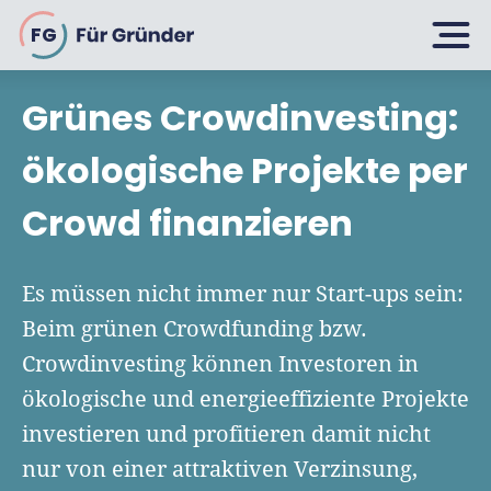
FG
Grünes Crowdinvesting:
Planen
ökologische Projekte per
Crowd finanzieren
Selbstständig machen
Gründen
Über 500 Geschäftsideen
Es müssen nicht immer nur Start-ups sein:
Bin ich ein Gründer?
Beim grünen Crowdfunding bzw.
Firma gründen: 10 Tipps
Crowdinvesting können Investoren in
Geschäftsmodell entwickeln
Wachsen
Rechtsform wählen
ökologische und energieeffiziente Projekte
Businessplan schreiben
UG gründen
investieren und profitieren damit nicht
6 Tipps zum Start
Businessplan-Vorlage & Muster
nur von einer attraktiven Verzinsung,
GmbH gründen
Finanzieren
Fördermittelcheck machen