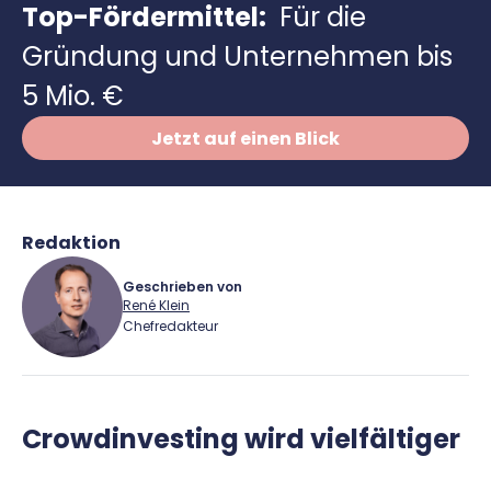
Richtig versichern
Top-Fördermittel:
Für die
Weitere Tools & Vorlagen
Steuerberatung
Gründung und Unternehmen bis
Vergleiche
5 Mio. €
Software
Deals
Jetzt auf einen Blick
Redaktion
Geschrieben von
René Klein
Chefredakteur
René Klein
Crowdinvesting wird vielfältiger
Für-Gründer.de Redaktion