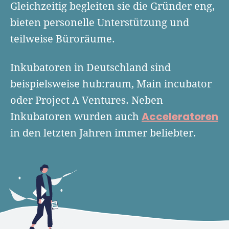
Finanzplan erstellen
Gleichzeitig begleiten sie die Gründer eng,
Geschäftskonto-Vergleich
Kunden gewinnen
bieten personelle Unterstützung und
Top 15 Franchise
Fördermittel
Unternehmen anmelden
teilweise Büroräume.
Website erstellen
Tools
Die besten Gründerkredite
Gründungszuschuss
Schutzrechte anmelden
Rechnung schreiben
Inkubatoren in Deutschland sind
Gründerwettbewerbe finden
Kredit für Existenzgründer
Kleingewerbe anmelden
Businessplan-Software
Buchhaltung erledigen
beispielsweise hub:raum, Main incubator
Business Angels
Angebote
Unsere Gründungspakete
Business Model Canvas
oder Project A Ventures. Neben
Online-Kredit anfragen
Zuschüsse
Acceleratoren
Inkubatoren wurden auch
Gründertest
Kassensystem
Unsere Gründungspakete
Kontokorrenkredit
in den letzten Jahren immer beliebter.
Gründungsassistent
Versicherungen
Geförderte Beratung
Flexible Kreditlinie
Finanzplan Tool
Finanzierungsangebote
Firmenkonto
Preiskalkulation
Marke, AGB & Datenschutz
Buchhaltungssoftware
Geschäftskonto eröffnen
Lohnsoftware