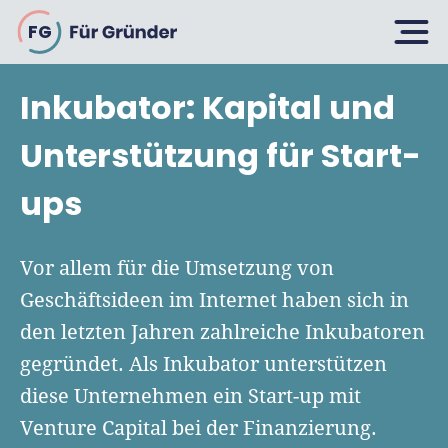
FG
Inkubator: Kapital und
Planen
Unterstützung für Start-
ups
Selbstständig machen
Gründen
Über 500 Geschäftsideen
Vor allem für die Umsetzung von
Bin ich ein Gründer?
Geschäftsideen im Internet haben sich in
Firma gründen: 10 Tipps
den letzten Jahren zahlreiche Inkubatoren
Geschäftsmodell entwickeln
Wachsen
Rechtsform wählen
gegründet. Als Inkubator unterstützen
Businessplan schreiben
UG gründen
diese Unternehmen ein Start-up mit
6 Tipps zum Start
Businessplan-Vorlage & Muster
Venture Capital bei der Finanzierung.
GmbH gründen
Finanzieren
Fördermittelcheck machen