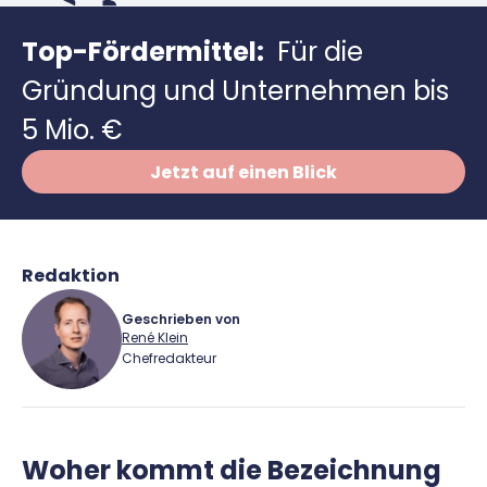
Richtig versichern
Weitere Tools & Vorlagen
Steuerberatung
Top-Fördermittel:
Für die
Vergleiche
Gründung und Unternehmen bis
Software
5 Mio. €
Deals
Jetzt auf einen Blick
Redaktion
Geschrieben von
René Klein
Chefredakteur
René Klein
Woher kommt die Bezeichnung
Für-Gründer.de Redaktion