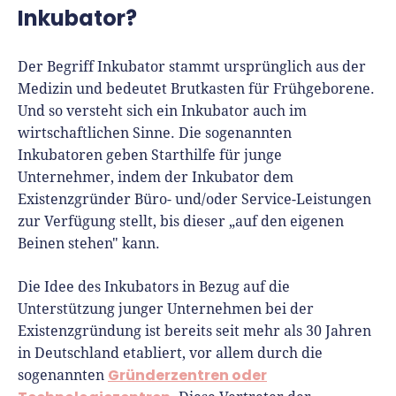
Inkubator?
Seit 2010 ist René als Gründer von Für-
Gründer.de Teil der deutschen
Der Begriff Inkubator stammt ursprünglich aus der
Gründerlandschaft. Seine Mission:
Medizin und bedeutet Brutkasten für Frühgeborene.
Gründerinnen und Gründern praxisnahe
Und so versteht sich ein Inkubator auch im
Inhalte und echte Insights an die Hand zu
wirtschaftlichen Sinne. Die sogenannten
geben. Das tut er als Chefredakteur,
Inkubatoren geben Starthilfe für junge
Podcast-Host, Webinar-Moderator und auf
Unternehmer, indem der Inkubator dem
unserem YouTube-Kanal.
Existenzgründer Büro- und/oder Service-Leistungen
zur Verfügung stellt, bis dieser „auf den eigenen
Er ist Interviewpartner in anderen Medien
Beinen stehen" kann.
und verfasst Fachbeiträge zu
Gründungsthemen.
Die Idee des Inkubators in Bezug auf die
Unterstützung junger Unternehmen bei der
Existenzgründung ist bereits seit mehr als 30 Jahren
in Deutschland etabliert, vor allem durch die
Gründerzentren oder
sogenannten