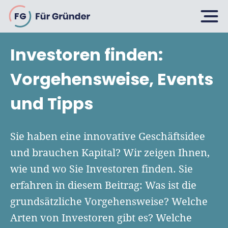
FG
Investoren finden:
Planen
Vorgehensweise, Events
und Tipps
Selbstständig machen
Gründen
Über 500 Geschäftsideen
Sie haben eine innovative Geschäftsidee
Bin ich ein Gründer?
und brauchen Kapital? Wir zeigen Ihnen,
Firma gründen: 10 Tipps
wie und wo Sie Investoren finden. Sie
Geschäftsmodell entwickeln
Wachsen
Rechtsform wählen
erfahren in diesem Beitrag: Was ist die
Businessplan schreiben
UG gründen
grundsätzliche Vorgehensweise? Welche
6 Tipps zum Start
Businessplan-Vorlage & Muster
Arten von Investoren gibt es? Welche
GmbH gründen
Finanzieren
Fördermittelcheck machen