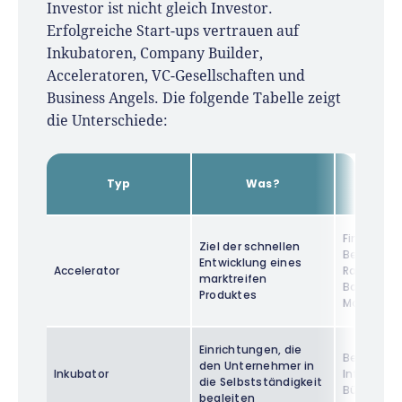
Investor ist nicht gleich Investor.
Erfolgreiche Start-ups vertrauen auf
Inkubatoren, Company Builder,
Acceleratoren, VC-Gesellschaften und
Business Angels. Die folgende Tabelle zeigt
die Unterschiede:
Wie h
Typ
Was?
Leis
Finanzier
Ziel der schnellen
Betreuung
Entwicklung eines
Accelerator
Rahmen e
marktreifen
Bootcamps
Produktes
Monaten
Einrichtungen, die
Beratung,
den Unternehmer in
Inkubator
Infrastrukt
die Selbstständigkeit
Büroräum
begleiten