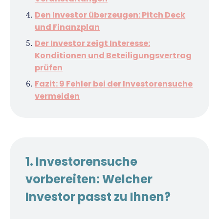
Podcast-Host, Webinar-Moderator und auf
unserem YouTube-Kanal.
Den Investor überzeugen: Pitch Deck
und Finanzplan
Er ist Interviewpartner in anderen Medien
Der Investor zeigt Interesse:
und verfasst Fachbeiträge zu
Konditionen und Beteiligungsvertrag
Gründungsthemen.
prüfen
Fazit: 9 Fehler bei der Investorensuche
vermeiden
1. Investorensuche
vorbereiten: Welcher
Investor passt zu Ihnen?