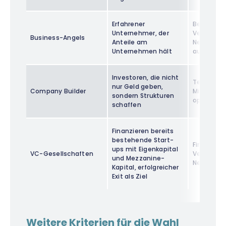
Erfahrener
Beratung,
Unternehmer, der
Vermittlu
Business-Angels
Anteile am
Netzwerkp
Unternehmen hält
auch Fina
Investoren, die nicht
Team-Aufb
nur Geld geben,
Company Builder
Mitarbeit 
sondern Strukturen
operative
schaffen
Finanzieren bereits
bestehende Start-
Finanzieru
ups mit Eigenkapital
VC-Gesellschaften
Vermittlu
und Mezzanine-
Netzwerkp
Kapital, erfolgreicher
Exit als Ziel
Weitere Kriterien für die Wahl