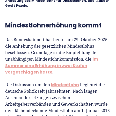
Richtig versichern
Anhebung des Mindestlohns für Diskussionen. Bild: Aakash
Goel / Pexels.
Weitere Tools & Vorlagen
Steuerberatung
Vergleiche
Software
Mindestlohnerhöhung kommt
Deals
Das Bundeskabinett hat heute, am 29. Oktober 2025,
die Anhebung des gesetzlichen Mindestlohns
beschlossen. Grundlage ist die Empfehlung der
im
unabhängigen Mindestlohnkommission, die
Sommer eine Erhöhung in zwei Stufen
vorgeschlagen hatte
.
Mindestlohn
Die Diskussion um den
begleitet die
deutsche Politik seit Jahrzehnten. Nach langen
Auseinandersetzungen zwischen
Arbeitgeberverbänden und Gewerkschaften wurde
der flächendeckende Mindestlohn am 1. Januar 2015