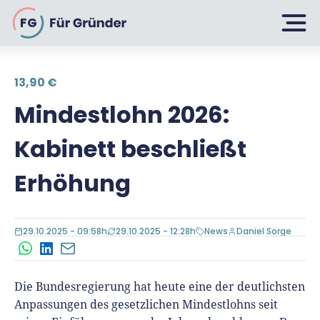
FG
13,90 €
Planen
Mindestlohn 2026:
Kabinett beschließt
Selbstständig machen
Gründen
Erhöhung
Über 500 Geschäftsideen
Bin ich ein Gründer?
Firma gründen: 10 Tipps
29.10.2025 - 09:58h
29.10.2025 - 12:28h
News
Daniel Sorge
Geschäftsmodell entwickeln
Wachsen
Rechtsform wählen
WhatsApp
LinkedIn
E-Mail
Businessplan schreiben
UG gründen
Die Bundesregierung hat heute eine der deutlichsten
6 Tipps zum Start
Businessplan-Vorlage & Muster
Anpassungen des gesetzlichen Mindestlohns seit
GmbH gründen
Finanzieren
Fördermittelcheck machen