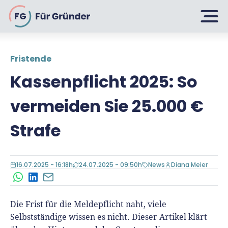
FG
Fristende
Planen
Kassenpflicht 2025: So
vermeiden Sie 25.000 €
Selbstständig machen
Gründen
Strafe
Über 500 Geschäftsideen
Bin ich ein Gründer?
Firma gründen: 10 Tipps
16.07.2025 - 16:18h
24.07.2025 - 09:50h
News
Diana Meier
Geschäftsmodell entwickeln
Wachsen
Rechtsform wählen
WhatsApp
LinkedIn
E-Mail
Businessplan schreiben
UG gründen
Die Frist für die Meldepflicht naht, viele
6 Tipps zum Start
Businessplan-Vorlage & Muster
Selbstständige wissen es nicht. Dieser Artikel klärt
GmbH gründen
Finanzieren
Fördermittelcheck machen