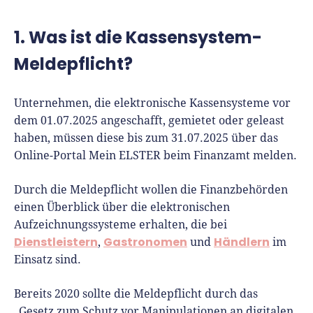
Richtig versichern
Weitere Tools & Vorlagen
Steuerberatung
1. Was ist die Kassensystem-
Vergleiche
Software
Meldepflicht?
Deals
Unternehmen, die elektronische Kassensysteme vor
dem 01.07.2025 angeschafft, gemietet oder geleast
haben, müssen diese bis zum 31.07.2025 über das
Online-Portal Mein ELSTER beim Finanzamt melden.
Durch die Meldepflicht wollen die Finanzbehörden
einen Überblick über die elektronischen
Aufzeichnungssysteme erhalten, die bei
Dienstleistern
Gastronomen
Händlern
,
und
im
Einsatz sind.
Bereits 2020 sollte die Meldepflicht durch das
„Gesetz zum Schutz vor Manipulationen an digitalen