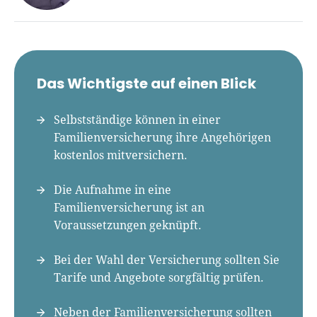
René Klein
Für-Gründer.de Redaktion
Das Wichtigste auf einen Blick
Seit 2010 ist René als Gründer von Für-
Gründer.de Teil der deutschen
Selbstständige können in einer
Gründerlandschaft. Seine Mission:
Familienversicherung ihre Angehörigen
Gründerinnen und Gründern praxisnahe
kostenlos mitversichern.
Inhalte und echte Insights an die Hand zu
geben. Das tut er als Chefredakteur,
Die Aufnahme in eine
Podcast-Host, Webinar-Moderator und auf
Familienversicherung ist an
unserem YouTube-Kanal.
Voraussetzungen geknüpft.
Er ist Interviewpartner in anderen Medien
Bei der Wahl der Versicherung sollten Sie
und verfasst Fachbeiträge zu
Tarife und Angebote sorgfältig prüfen.
Gründungsthemen.
Neben der Familienversicherung sollten