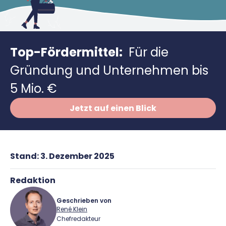
Richtig versichern
Weitere Tools & Vorlagen
Steuerberatung
Vergleiche
Software
Top-Fördermittel:
Für die
Deals
Gründung und Unternehmen bis
5 Mio. €
Jetzt auf einen Blick
Stand:
3. Dezember 2025
Redaktion
Geschrieben von
René Klein
Chefredakteur