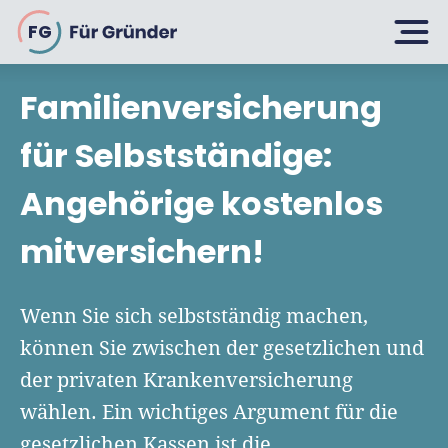
FG
Familienversicherung
Planen
für Selbstständige:
Angehörige kostenlos
Selbstständig machen
Gründen
mitversichern!
Über 500 Geschäftsideen
Bin ich ein Gründer?
Firma gründen: 10 Tipps
Wenn Sie sich selbstständig machen,
Geschäftsmodell entwickeln
Wachsen
können Sie zwischen der gesetzlichen und
Rechtsform wählen
Businessplan schreiben
der privaten Krankenversicherung
UG gründen
6 Tipps zum Start
wählen. Ein wichtiges Argument für die
Businessplan-Vorlage & Muster
GmbH gründen
Finanzieren
gesetzlichen Kassen ist die
Fördermittelcheck machen