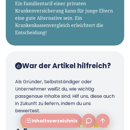
Ein Familientarif einer privaten
Krankenversicherung kann für junge Eltern
eine gute Alternative sein. Ein
Krankenkassenvergleich erleichtert die
Wer ist beitragsfrei (mit-)versichert?
Entscheidung!
Voraussetzungen
Einschränkungen bei Kindern
Familienversicherung für Gründer
War der Artikel hilfreich?
Privater Familientarif
Tarifvergleich lohnt sich!
Als Gründer, Selbstständiger oder
Unternehmer weißt du, wie wichtig
Krankenkassenwechsel: Achtung!
passgenaue Inhalte sind. Hilf uns, diese auch
frage[at]fuer-gruender.de
Fazit
in Zukunft zu liefern, indem du uns
bewertest.
Inhalts­verzeichnis