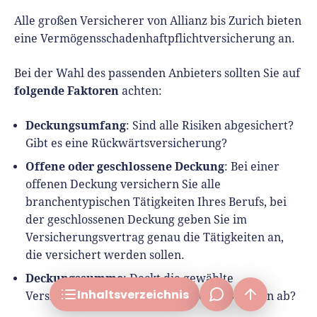
Alle großen Versicherer von Allianz bis Zurich bieten
eine Vermögensschadenhaftpflichtversicherung an.
Bei der Wahl des passenden Anbieters sollten Sie auf
Was ist eine
folgende Faktoren
achten:
Vermögensschadenhaftpflichtversicherung?
Wer braucht sie?
Deckungsumfang
: Sind alle Risiken abgesichert?
Gibt es eine Rückwärtsversicherung?
Was deckt sie ab?
Offene oder geschlossene Deckung
: Bei einer
Leistungen und Kosten
offenen Deckung versichern Sie alle
Höhe der Deckungssumme
branchentypischen Tätigkeiten Ihres Berufs, bei
Anbieter finden
der geschlossenen Deckung geben Sie im
Versicherungsvertrag genau die Tätigkeiten an,
frage[at]fuer-gruender.de
Unser Fazit
die versichert werden sollen.
Deckungssumme
: Deckt die gewählte
Inhalts­verzeichnis
Versicherungssumme alle möglichen Schäden ab?