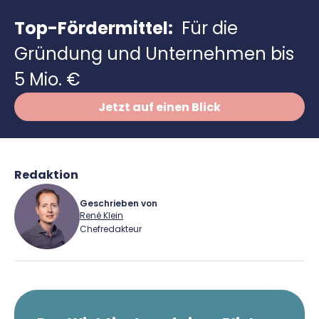
Richtig versichern
Weitere Tools & Vorlagen
Top-Fördermittel:
Für die
Steuerberatung
Vergleiche
Gründung und Unternehmen bis
Software
5 Mio. €
Deals
Jetzt auf einen Blick
Redaktion
Geschrieben von
René Klein
Chefredakteur
René Klein
Für-Gründer.de Redaktion