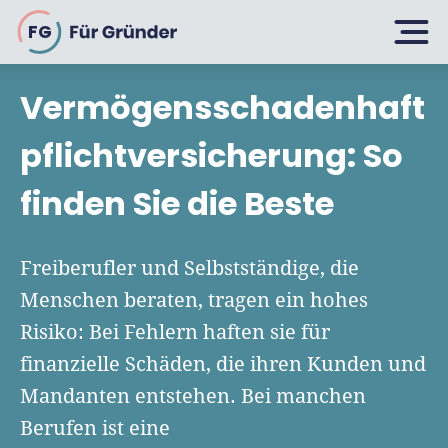
FG
Vermögensschadenhaft
Planen
pflichtversicherung: So
finden Sie die Beste
Selbstständig machen
Gründen
Über 500 Geschäftsideen
Freiberufler und Selbstständige, die
Bin ich ein Gründer?
Menschen beraten, tragen ein hohes
Firma gründen: 10 Tipps
Risiko: Bei Fehlern haften sie für
Geschäftsmodell entwickeln
Wachsen
Rechtsform wählen
finanzielle Schäden, die ihren Kunden und
Businessplan schreiben
UG gründen
Mandanten entstehen. Bei manchen
6 Tipps zum Start
Businessplan-Vorlage & Muster
Berufen ist eine
GmbH gründen
Finanzieren
Fördermittelcheck machen