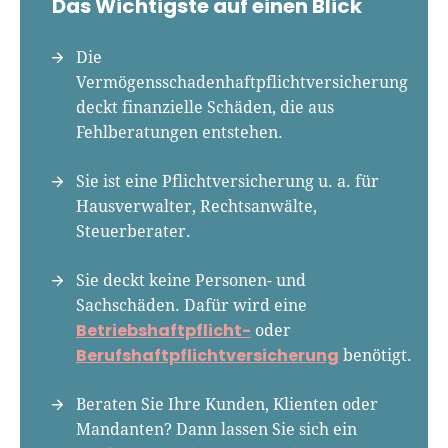
Das Wichtigste auf einen Blick
Seit 2010 ist René als Gründer von Für-
Gründer.de Teil der deutschen
Die
Gründerlandschaft. Seine Mission:
Vermögensschadenhaftpflichtversicherung
Gründerinnen und Gründern praxisnahe
deckt finanzielle Schäden, die aus
Inhalte und echte Insights an die Hand zu
Fehlberatungen entstehen.
geben. Das tut er als Chefredakteur,
Podcast-Host, Webinar-Moderator und auf
Sie ist eine Pflichtversicherung u. a. für
unserem YouTube-Kanal.
Hausverwalter, Rechtsanwälte,
Steuerberater.
Er ist Interviewpartner in anderen Medien
und verfasst Fachbeiträge zu
Sie deckt keine Personen- und
Gründungsthemen.
Sachschäden. Dafür wird eine
Betriebshaftpflicht-
oder
Berufshaftpflichtversicherung
benötigt.
Beraten Sie Ihre Kunden, Klienten oder
Mandanten? Dann lassen Sie sich ein