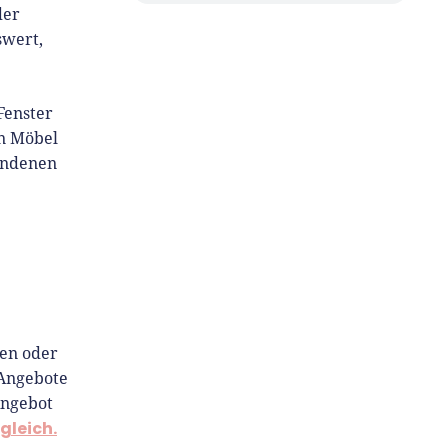
der
swert,
Fenster
en Möbel
tandenen
hen oder
 Angebote
Angebot
gleich.