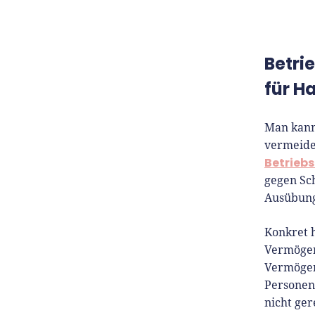
Betri
für H
Man kann 
vermeide
Betriebs
gegen Sch
Ausübung 
Konkret h
Vermögen
Vermögen
Personen
nicht ger