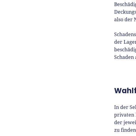
Er is
Beschädi
Medi
Deckungs
zu G
also der 
Schadens
der Lager
beschädi
Schaden 
Wahlf
In der Se
privaten
der jewe
zu finden