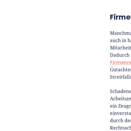
Firme
Manchmal
auch in 
Mitarbei
Dadurch k
Firmenr
Gutachte
Streitfall
Schadensb
Arbeitsze
ein Zeugn
einversta
durch de
Rechtssc