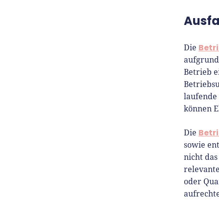
Ausfa
Betr
Die
aufgrund
Betrieb 
Betriebs
laufende
können E
Betr
Die
sowie en
nicht da
relevante
oder Qua
aufrechte