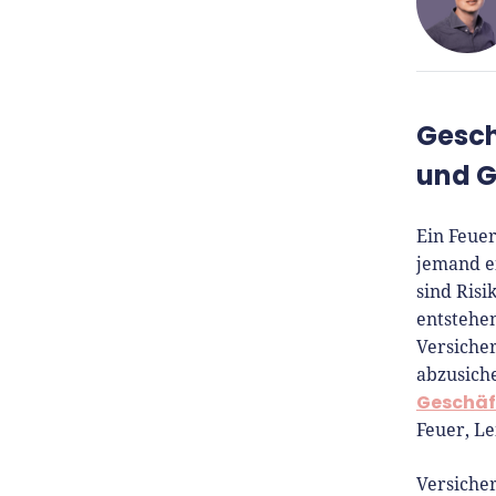
René
Gesch
Für-
und G
Seit 
Ein Feuer
Für-
jemand ei
Gründ
sind Ris
Grün
entstehe
prax
Versicher
Insig
abzusich
tut e
Geschäf
Host
Feuer, L
unse
Versicher