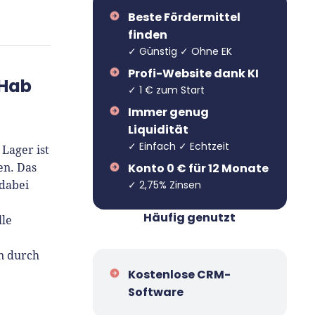
Beste Fördermittel
finden
✓ Günstig ✓ Ohne EK
Profi-Website dank KI
 Hab
✓ 1 € zum Start
Immer genug
Liquidität
✓ Einfach ✓ Echtzeit
 Lager ist
Konto 0 € für 12 Monate
en. Das
✓ 2,75% Zinsen
dabei
Häufig genutzt
lle
n durch
Kostenlose CRM-
Software