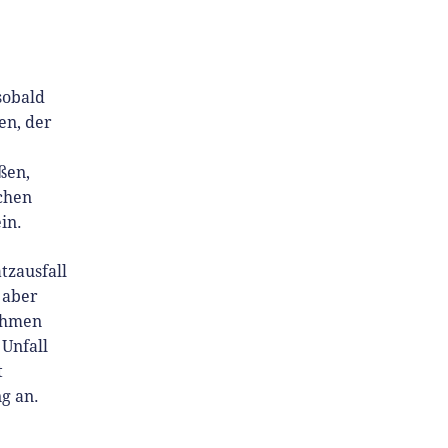
sobald
en, der
ßen,
chen
ein.
tzausfall
 aber
nehmen
 Unfall
t
g an.