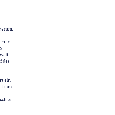
herum,
n
ieter.
e
walt,
f des
rt ein
lt ihm
schler