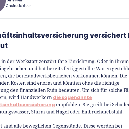
René Klein
Chefredakteur
 Klein
äftsinhaltsversicherung versichert
Gründer.de Redaktion
ut
2010 ist René als Gründer von
 in der Werkstatt zerstört Ihre Einrichtung. Oder in Ihrem
Gründer.de Teil der deutschen
ngebrochen und hat bereits fertiggestellte Waren gestohl
erlandschaft. Seine Mission:
iken, die bei Handwerksbetrieben vorkommen können. Die 
derinnen und Gründern
nden Kosten sind enorm und könnten ohne die richtige
isnahe Inhalte und echte
ung den finanziellen Ruin bedeuten. Um sich für solche Fä
hts an die Hand zu geben. Das
die sogenannte
ern, wird Handwerkern
r als Chefredakteur, Podcast-
tsinhaltsversicherung
empfohlen. Sie greift bei Schäde
, Webinar-Moderator und auf
eitungswasser, Sturm und Hagel oder Einbruchdiebstahl.
rem YouTube-Kanal.
t sind alle beweglichen Gegenstände. Diese werden bei