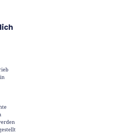
lich
rieb
in
hte
n
werden
estellt