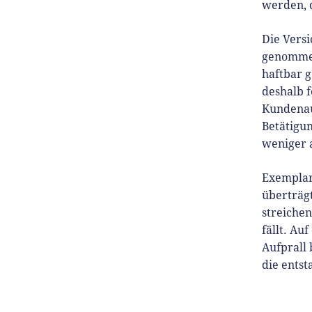
werden, 
Die Versi
genommen 
haftbar 
deshalb f
Kundenauf
Betätigu
weniger a
Exemplari
überträg
streichen
fällt. Au
Aufprall
die ents