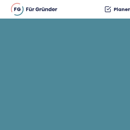
FG
Plane