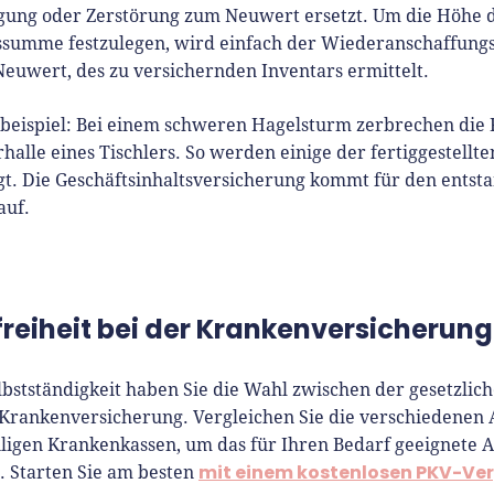
t Interviewpartner in anderen
gung oder Zerstörung zum Neuwert ersetzt. Um die Höhe 
en und verfasst Fachbeiträge
summe festzulegen, wird einfach der Wiederanschaffung
ründungsthemen.
Neuwert, des zu versichernden Inventars ermittelt.
beispiel: Bei einem schweren Hagelsturm zerbrechen die 
halle eines Tischlers. So werden einige der fertiggestellt
gt. Die Geschäftsinhaltsversicherung kommt für den ents
auf.
reiheit bei der Krankenversicherung
lbstständigkeit haben Sie die Wahl zwischen der gesetzlic
 Krankenversicherung. Vergleichen Sie die verschiedenen
iligen Krankenkassen, um das für Ihren Bedarf geeignete 
mit einem kostenlosen PKV-Ver
. Starten Sie am besten