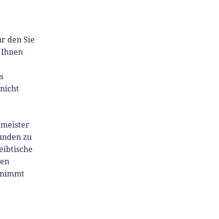
ür den Sie
 Ihnen
s
nicht
rmeister
unden zu
eibtische
den
ernimmt