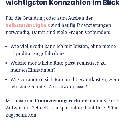
wichtigsten Kennzahlen im Blick
Gründer.de Teil der deutschen
Gründerlandschaft. Seine Mission:
Für die Gründung oder zum Ausbau der
Gründerinnen und Gründern praxisnahe
Selbstständigkeit
sind häufig Finanzierungen
Inhalte und echte Insights an die Hand zu
notwendig. Damit sind viele Fragen verbunden:
geben. Das tut er als Chefredakteur,
Podcast-Host, Webinar-Moderator und auf
Wie viel Kredit kann ich mir leisten, ohne meine
unserem YouTube-Kanal.
Liquidität zu gefährden?
Er ist Interviewpartner in anderen Medien
Welche monatliche Rate passt realistisch zu
und verfasst Fachbeiträge zu
meinen Einnahmen?
Gründungsthemen.
Wie verändern sich Rate und Gesamtkosten, wenn
ich Laufzeit oder Zinssatz anpasse?
Finanzierungsrechner
Mit unserem
finden Sie die
Antworten. Schnell, transparent und auf Ihre Pläne
zugeschnitten.