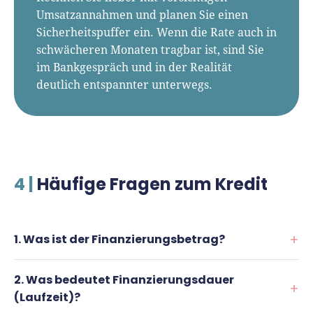
Umsatzannahmen und planen Sie einen
Sicherheitspuffer ein. Wenn die Rate auch in
schwächeren Monaten tragbar ist, sind Sie
im Bankgespräch und in der Realität
deutlich entspannter unterwegs.
4 |
Häufige Fragen zum Kredit
1. Was ist der Finanzierungsbetrag?
2. Was bedeutet Finanzierungsdauer
Der Finanzierungsbetrag ist die Kreditsumme, die
(Laufzeit)?
Sie von der Bank benötigen – zum Beispiel für