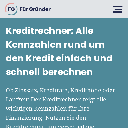
FG
Kreditrechner: Alle
Planen
Kennzahlen rund um
den Kredit einfach und
Selbstständig machen
Gründen
schnell berechnen
Über 500 Geschäftsideen
Bin ich ein Gründer?
Firma gründen: 10 Tipps
Ob Zinssatz, Kreditrate, Kredithöhe oder
Geschäftsmodell entwickeln
Wachsen
Laufzeit: Der Kreditrechner zeigt alle
Rechtsform wählen
Businessplan schreiben
wichtigen Kennzahlen für Ihre
UG gründen
6 Tipps zum Start
Finanzierung. Nutzen Sie den
Businessplan-Vorlage & Muster
GmbH gründen
Finanzieren
Kreditrechner, um verschiedene
Fördermittelcheck machen