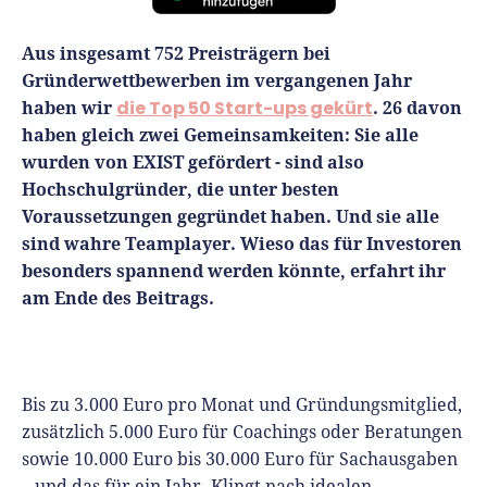
Finanzplan erstellen
Geschäftskonto-Vergleich
Kunden gewinnen
Aus insgesamt 752 Preisträgern bei
Top 15 Franchise
Fördermittel
Unternehmen anmelden
Gründerwettbewerben im vergangenen Jahr
Website erstellen
Tools
Die besten Gründerkredite
Gründungszuschuss
haben wir
die Top 50 Start-ups gekürt
. 26 davon
Schutzrechte anmelden
Rechnung schreiben
haben gleich zwei Gemeinsamkeiten: Sie alle
Gründerwettbewerbe finden
Kredit für Existenzgründer
Kleingewerbe anmelden
Businessplan-Software
wurden von EXIST gefördert - sind also
Buchhaltung erledigen
Hochschulgründer, die unter besten
Business Angels
Angebote
Unsere Gründungspakete
Business Model Canvas
Voraussetzungen gegründet haben. Und sie alle
Online-Kredit anfragen
Zuschüsse
sind wahre Teamplayer. Wieso das für Investoren
Gründertest
Kassensystem
Unsere Gründungspakete
besonders spannend werden könnte,
erfahrt ihr
Kontokorrenkredit
Gründungsassistent
am Ende des Beitrags.
Versicherungen
Geförderte Beratung
Flexible Kreditlinie
Finanzplan Tool
Finanzierungsangebote
Firmenkonto
Preiskalkulation
Marke, AGB & Datenschutz
Bis zu 3.000 Euro pro Monat und Gründungsmitglied,
Buchhaltungssoftware
zusätzlich 5.000 Euro für Coachings oder Beratungen
Geschäftskonto eröffnen
sowie 10.000 Euro bis 30.000 Euro für Sachausgaben
Lohnsoftware
– und das für ein Jahr. Klingt nach idealen