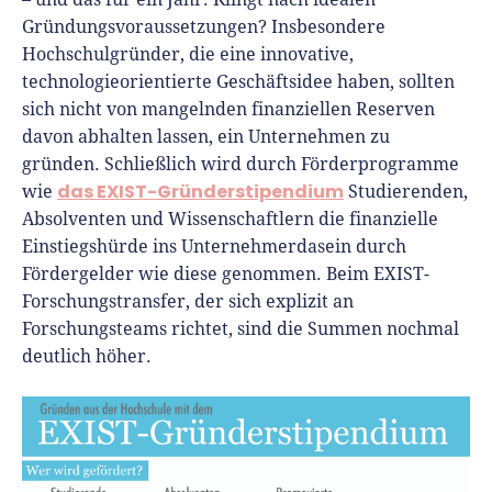
Richtig versichern
Gründungsvoraussetzungen? Insbesondere
Weitere Tools & Vorlagen
Steuerberatung
Hochschulgründer, die eine innovative,
Vergleiche
technologieorientierte Geschäftsidee haben, sollten
Software
sich nicht von mangelnden finanziellen Reserven
Deals
davon abhalten lassen, ein Unternehmen zu
gründen. Schließlich wird durch Förderprogramme
das EXIST-Gründerstipendium
wie
Studierenden,
Absolventen und Wissenschaftlern die finanzielle
Einstiegshürde ins Unternehmerdasein durch
Fördergelder wie diese genommen. Beim EXIST-
Forschungstransfer, der sich explizit an
Forschungsteams richtet, sind die Summen nochmal
deutlich höher.