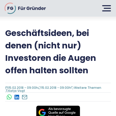
FG
Geschäftsideen, bei
Planen
denen (nicht nur)
Selbstständig machen
Investoren die Augen
Gründen
Über 500 Geschäftsideen
offen halten sollten
Bin ich ein Gründer?
Firma gründen: 10 Tipps
Geschäftsmodell entwickeln
Wachsen
15.02.2018 - 09:00h
15.02.2018 - 09:00h
Weitere Themen
Rechtsform wählen
Katja Vogt
Businessplan schreiben
WhatsApp
LinkedIn
E-Mail
UG gründen
6 Tipps zum Start
Businessplan-Vorlage & Muster
GmbH gründen
Finanzieren
Fördermittelcheck machen