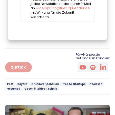
Für-Gründer.de
auf anderen Kanälen:
zurück
Exist
Bayern
Gründerstipendium
Top 50 Startups
neolexon
escamed
Geschäftsidee Technik