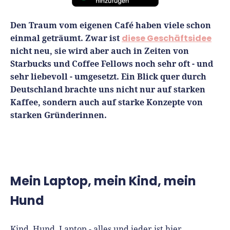
Finanzplan erstellen
Geschäftskonto-Vergleich
Kunden gewinnen
Den Traum vom eigenen Café haben viele schon
Top 15 Franchise
Fördermittel
Unternehmen anmelden
einmal geträumt. Zwar ist
diese Geschäftsidee
Website erstellen
Tools
Die besten Gründerkredite
Gründungszuschuss
nicht neu, sie wird aber auch in Zeiten von
Schutzrechte anmelden
Rechnung schreiben
Starbucks und Coffee Fellows noch sehr oft - und
Gründerwettbewerbe finden
Kredit für Existenzgründer
Kleingewerbe anmelden
Businessplan-Software
sehr liebevoll - umgesetzt. Ein Blick quer durch
Buchhaltung erledigen
Deutschland brachte uns nicht nur auf starken
Business Angels
Angebote
Unsere Gründungspakete
Business Model Canvas
Kaffee, sondern auch auf starke Konzepte von
Online-Kredit anfragen
Zuschüsse
starken Gründerinnen.
Gründertest
Kassensystem
Unsere Gründungspakete
Kontokorrenkredit
Gründungsassistent
Versicherungen
Geförderte Beratung
Flexible Kreditlinie
Finanzplan Tool
Finanzierungsangebote
Firmenkonto
Mein Laptop, mein Kind, mein
Preiskalkulation
Marke, AGB & Datenschutz
Hund
Buchhaltungssoftware
Geschäftskonto eröffnen
Lohnsoftware
Kind, Hund, Laptop - alles und jeder ist hier