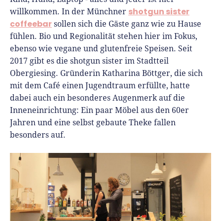
Richtig versichern
shotgun sister
willkommen. In der Münchner
Weitere Tools & Vorlagen
Steuerberatung
coffeebar
sollen sich die Gäste ganz wie zu Hause
Vergleiche
fühlen. Bio und Regionalität stehen hier im Fokus,
Software
ebenso wie vegane und glutenfreie Speisen. Seit
Deals
2017 gibt es die shotgun sister im Stadtteil
Obergiesing. Gründerin Katharina Böttger, die sich
mit dem Café einen Jugendtraum erfüllte, hatte
dabei auch ein besonderes Augenmerk auf die
Inneneinrichtung: Ein paar Möbel aus den 60er
Jahren und eine selbst gebaute Theke fallen
besonders auf.