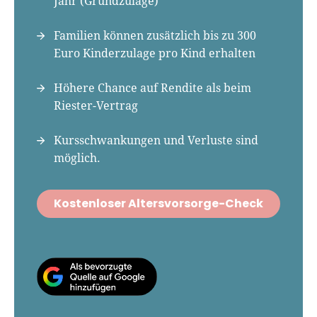
Jahr (Grundzulage)
e-Kanal.
Familien können zusätzlich bis zu 300
partner in anderen Medien
Euro Kinderzulage pro Kind erhalten
hbeiträge zu
n.
Höhere Chance auf Rendite als beim
Riester-Vertrag
Kursschwankungen und Verluste sind
möglich.
Kostenloser Altersvorsorge-Check