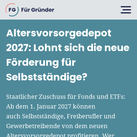
FG
Altersvorsorgedepot
Planen
2027: Lohnt sich die neue
Förderung für
Selbstständig machen
Gründen
Selbstständige?
Über 500 Geschäftsideen
Bin ich ein Gründer?
Firma gründen: 10 Tipps
Staatlicher Zuschuss für Fonds und ETFs:
Geschäftsmodell entwickeln
Wachsen
Ab dem 1. Januar 2027 können
Rechtsform wählen
Businessplan schreiben
auch Selbstständige, Freiberufler und
UG gründen
6 Tipps zum Start
Gewerbetreibende von dem neuen
Businessplan-Vorlage & Muster
GmbH gründen
Finanzieren
Altersvorsorgedepot profitieren. Wer
Fördermittelcheck machen