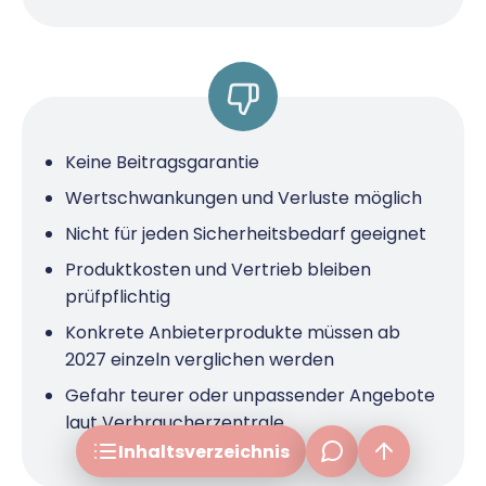
Was ist ein Altersvorsorgedepot?
Wie hoch ist die Förderung?
Keine Beitragsgarantie
Beispiel-Rechnungen
Wertschwankungen und Verluste möglich
Vor- und Nachteile
Nicht für jeden Sicherheitsbedarf geeignet
Für wen lohnt es sich?
Produktkosten und Vertrieb bleiben
prüfpflichtig
Anbieter: Wartelisten
Konkrete Anbieterprodukte müssen ab
Altersvorsorgedepot oder ETF-Sparplan
2027 einzeln verglichen werden
frage[at]fuer-gruender.de
FAQ und Fazit
Gefahr teurer oder unpassender Angebote
laut Verbraucherzentrale
Inhalts­verzeichnis