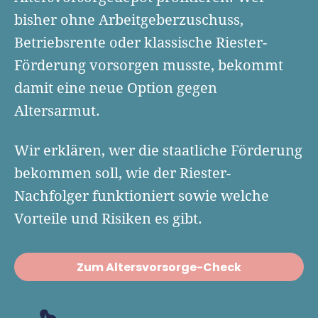
Finanzplan erstellen
Geschäftskonto-Vergleich
bisher ohne Arbeitgeberzuschuss,
Kunden gewinnen
Top 15 Franchise
Fördermittel
Betriebsrente oder klassische Riester-
Unternehmen anmelden
Website erstellen
Tools
Förderung vorsorgen musste, bekommt
Die besten Gründerkredite
Gründungszuschuss
Schutzrechte anmelden
Rechnung schreiben
damit eine neue Option gegen
Gründerwettbewerbe finden
Kredit für Existenzgründer
Kleingewerbe anmelden
Businessplan-Software
Altersarmut.
Buchhaltung erledigen
Business Angels
Angebote
Unsere Gründungspakete
Business Model Canvas
Online-Kredit anfragen
Wir erklären, wer die staatliche Förderung
Zuschüsse
Gründertest
Kassensystem
bekommen soll, wie der Riester-
Unsere Gründungspakete
Kontokorrenkredit
Gründungsassistent
Nachfolger funktioniert sowie welche
Versicherungen
Geförderte Beratung
Flexible Kreditlinie
Vorteile und Risiken es gibt.
Finanzplan Tool
Finanzierungsangebote
Firmenkonto
Preiskalkulation
Marke, AGB & Datenschutz
Zum Altersvorsorge-Check
Buchhaltungssoftware
Geschäftskonto eröffnen
Lohnsoftware