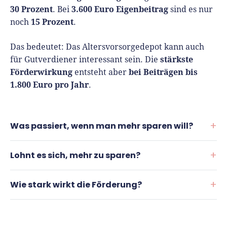
30 Prozent
3.600 Euro Eigenbeitrag
. Bei
sind es nur
15 Prozent
noch
.
Das bedeutet: Das Altersvorsorgedepot kann auch
stärkste
für Gutverdiener interessant sein. Die
Förderwirkung
bei Beiträgen bis
entsteht aber
1.800 Euro pro Jahr
.
Was passiert, wenn man mehr sparen will?
Lohnt es sich, mehr zu sparen?
Selbstständige können voraussichtlich mehr als 1.800
Euro pro Jahr in ihre Altersvorsorge investieren. Die
Wie stark wirkt die Förderung?
volle Grundzulage ist aber bereits bei 1.800 Euro
Wer nur die Förderung optimieren will, erreicht die
Eigenbeitrag erreicht.
volle Grundzulage bei 1.800 Euro Eigenbeitrag pro
Jahr. Wer mehr fürs Alter zurücklegen möchte, kann
Die Förderung wirkt wie eine sofortige Zusatzrendite
Wer mehr bis zu 6.840 Euro einzahlt, kann weiter
darüber hinaus sparen. Dann steigt zwar das