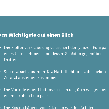
 Klein
Gründer.de Redaktion
Das Wichtigste auf einen Blick
2010 ist René als Gründer von
Gründer.de Teil der deutschen
Die Flottenversicherung versichert den ganzen Fuhrpar
erlandschaft. Seine Mission:
eines Unternehmens und dessen Schäden gegenüber
derinnen und Gründern
Dritten.
isnahe Inhalte und echte
hts an die Hand zu geben. Das
Sie setzt sich aus einer Kfz-Haftpflicht und zahlreichen
r als Chefredakteur, Podcast-
Zusatzbausteinen zusammen.
, Webinar-Moderator und auf
rem YouTube-Kanal.
Die Vorteile einer Flottenversicherung überwiegen bei
einem großen Fuhrpark.
t Interviewpartner in anderen
en und verfasst Fachbeiträge
Die Kosten hängen von Faktoren wie der Art der