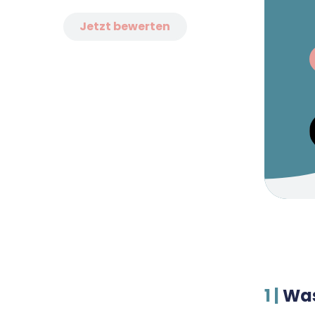
zu G
Jetzt bewerten
1 |
Was