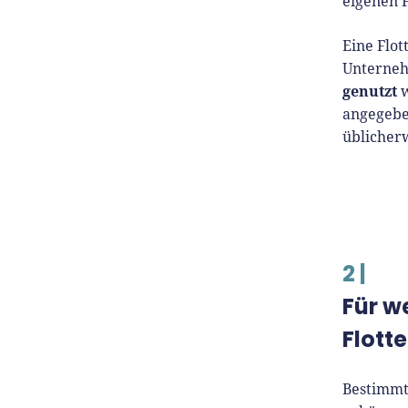
eigenen 
Eine Flot
Unterneh
genutzt
w
angegeben
üblicher
2 |
Für w
Flott
Bestimmt