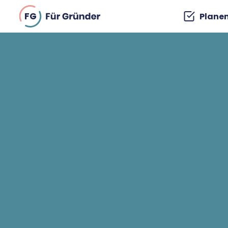
FG
Plane