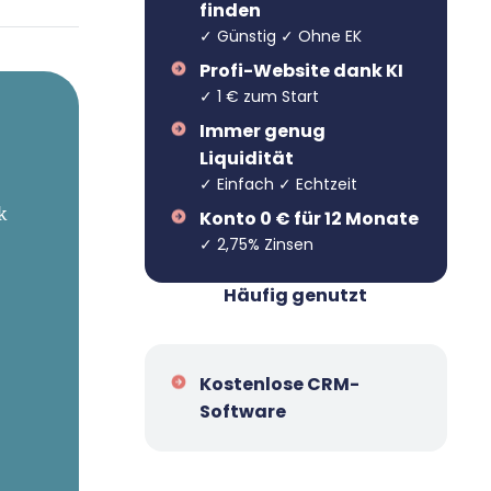
finden
✓ Günstig ✓ Ohne EK
Profi-Website dank KI
✓ 1 € zum Start
Immer genug
Liquidität
✓ Einfach ✓ Echtzeit
k
Konto 0 € für 12 Monate
✓ 2,75% Zinsen
Häufig genutzt
Kostenlose CRM-
Software