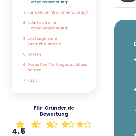
Flottenversicherung?
Für welchen Branchen wichtig?
René
Lohnt sich eine
Für-
Flottenversicherung?
Leistungen und
Zusatzbausteine
Seit 
Kosten
Für-
Gründ
Darauf bei Vertragsabschluss
achten
Grün
prax
Fazit
Insig
tut e
Host
Für-Gründer.de
unse
Bewertung
Er is
4.5
Medi