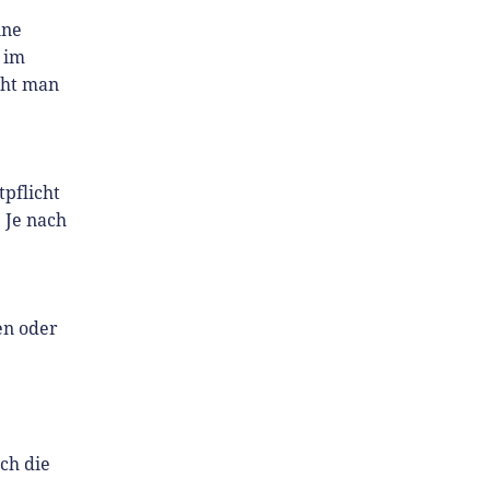
ine
im
cht man
tpflicht
 Je nach
en oder
ch die