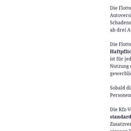
Die Flott
Autovers
Schadensf
ab drei A
Die Flot
Haftpfli
ist für j
Nutzung 
gewerblic
Sobald d
Personen 
Die Kfz-V
standard
Zusatzve