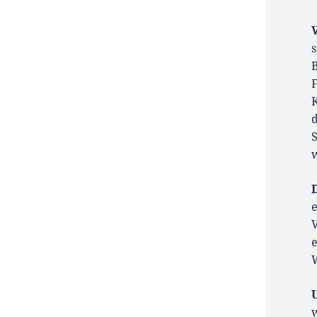
s
w
e
V
e