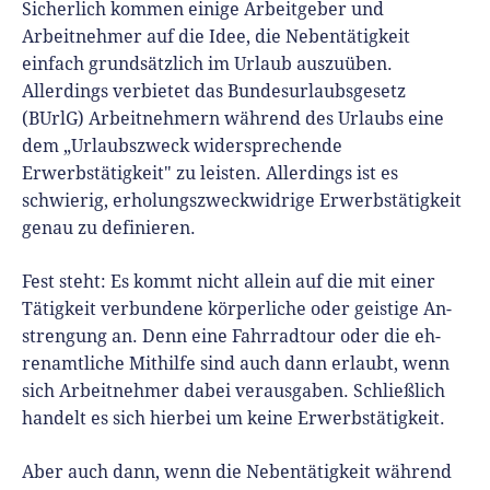
Sicherlich kommen einige Arbeitgeber und
Arbeitnehmer auf die Idee, die Nebentätigkeit
einfach grundsätzlich im Urlaub auszuüben.
Allerdings verbietet das Bundesurlaubsgesetz
(BUrlG) Arbeitnehmern während des Urlaubs eine
dem „Urlaubszweck widersprechende
Erwerbstätigkeit" zu leisten. Allerdings ist es
schwierig, er­ho­lungs­zweck­wid­ri­ge Er­werbstätig­keit
genau zu definieren.
Fest steht: Es kommt nicht allein auf die mit ei­ner
Tätig­keit ver­bun­de­ne körper­li­che oder geis­ti­ge An­
stren­gung an. Denn eine Fahrradtour oder die eh­
ren­amt­li­che Mit­hil­fe sind auch dann er­laubt, wenn
sich Ar­beit­neh­mer dabei ver­aus­gaben. Schließlich
handelt es sich hierbei um kei­ne Er­werbstätig­keit.
Aber auch dann, wenn die Nebentätigkeit während