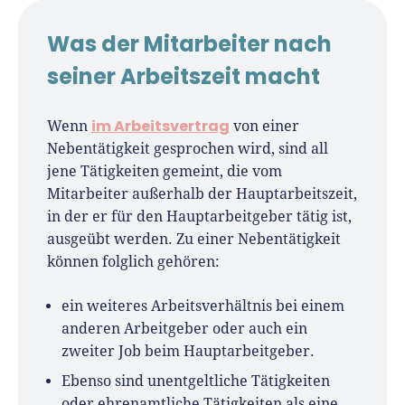
Für-Gründer.de Redaktion
Was der Mitarbeiter nach
Seit 2010 ist René als Gründer von Für-
seiner Arbeitszeit macht
Gründer.de Teil der deutschen
Gründerlandschaft. Seine Mission:
im Arbeitsvertrag
Wenn
von einer
Gründerinnen und Gründern praxisnahe
Nebentätigkeit gesprochen wird, sind all
Inhalte und echte Insights an die Hand zu
jene Tätigkeiten gemeint, die vom
geben. Das tut er als Chefredakteur,
Mitarbeiter außerhalb der Hauptarbeitszeit,
Podcast-Host, Webinar-Moderator und auf
in der er für den Hauptarbeitgeber tätig ist,
unserem YouTube-Kanal.
ausgeübt werden. Zu einer Nebentätigkeit
können folglich gehören:
Er ist Interviewpartner in anderen Medien
und verfasst Fachbeiträge zu
ein weiteres Arbeitsverhältnis bei einem
Gründungsthemen.
anderen Arbeitgeber oder auch ein
zweiter Job beim Hauptarbeitgeber.
Ebenso sind unentgeltliche Tätigkeiten
oder ehrenamtliche Tätigkeiten als eine