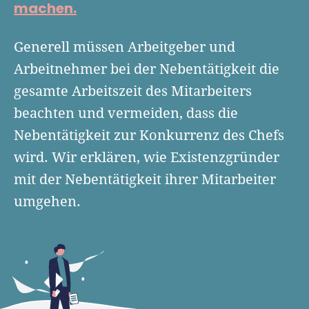
machen.
Finanzplan erstellen
Geschäftskonto-Vergleich
Kunden gewinnen
Top 15 Franchise
Fördermittel
Unternehmen anmelden
Generell müssen Arbeitgeber und
Website erstellen
Tools
Die besten Gründerkredite
Gründungszuschuss
Arbeitnehmer bei der Nebentätigkeit die
Schutzrechte anmelden
Rechnung schreiben
gesamte Arbeitszeit des Mitarbeiters
Gründerwettbewerbe finden
Kredit für Existenzgründer
Kleingewerbe anmelden
Businessplan-Software
Buchhaltung erledigen
beachten und vermeiden, dass die
Business Angels
Angebote
Unsere Gründungspakete
Business Model Canvas
Nebentätigkeit zur Konkurrenz des Chefs
Online-Kredit anfragen
Zuschüsse
wird. Wir erklären, wie Existenzgründer
Gründertest
Kassensystem
Unsere Gründungspakete
Kontokorrenkredit
mit der Nebentätigkeit ihrer Mitarbeiter
Gründungsassistent
Versicherungen
Geförderte Beratung
umgehen.
Flexible Kreditlinie
Finanzplan Tool
Finanzierungsangebote
Firmenkonto
Preiskalkulation
Marke, AGB & Datenschutz
Buchhaltungssoftware
Geschäftskonto eröffnen
Lohnsoftware