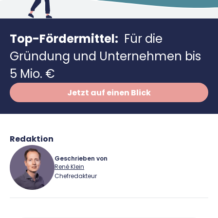
Richtig versichern
Weitere Tools & Vorlagen
Steuerberatung
Vergleiche
Top-Fördermittel:
Für die
Software
Gründung und Unternehmen bis
Deals
5 Mio. €
Jetzt auf einen Blick
Redaktion
Geschrieben von
René Klein
Chefredakteur
René Klein