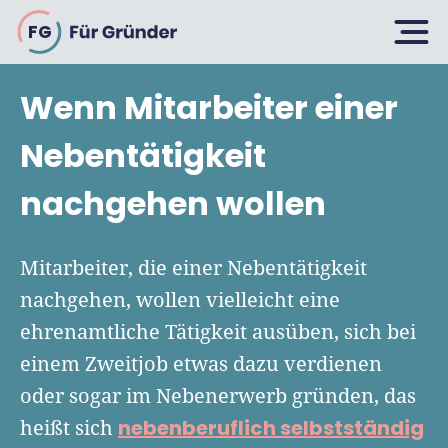
FG
Wenn Mitarbeiter einer
Planen
Nebentätigkeit
nachgehen wollen
Selbstständig machen
Gründen
Über 500 Geschäftsideen
Mitarbeiter, die einer Nebentätigkeit
Bin ich ein Gründer?
nachgehen, wollen vielleicht eine
Firma gründen: 10 Tipps
ehrenamtliche Tätigkeit ausüben, sich bei
Geschäftsmodell entwickeln
Wachsen
Rechtsform wählen
einem Zweitjob etwas dazu verdienen
Businessplan schreiben
UG gründen
oder sogar im Nebenerwerb gründen, das
6 Tipps zum Start
Businessplan-Vorlage & Muster
nebenberuflich selbstständig
heißt sich
GmbH gründen
Finanzieren
Fördermittelcheck machen