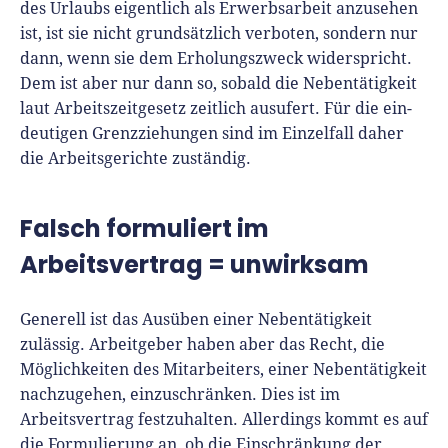
des Ur­laubs eigentlich als Er­werbs­ar­beit an­zu­se­hen
ist, ist sie nicht grundsätzlich verboten, son­dern nur
dann, wenn sie dem Er­ho­lungs­zweck wi­der­spricht.
Dem ist aber nur dann so, sobald die Nebentätig­kei­t
laut Arbeitszeitgesetz zeitlich aus­ufert. Für die ein­
deu­ti­gen Gren­zziehungen sind im Einzelfall daher
die Ar­beits­ge­rich­te zuständig.
Falsch formuliert im
Arbeitsvertrag = unwirksam
Generell ist das Ausüben einer Nebentätigkeit
zulässig. Arbeitgeber haben aber das Recht, die
Möglichkeiten des Mitarbeiters, einer Nebentätigkeit
nachzugehen, einzuschränken. Dies ist im
Arbeitsvertrag festzuhalten. Allerdings kommt es auf
die Formulierung an, ob die Einschränkung der