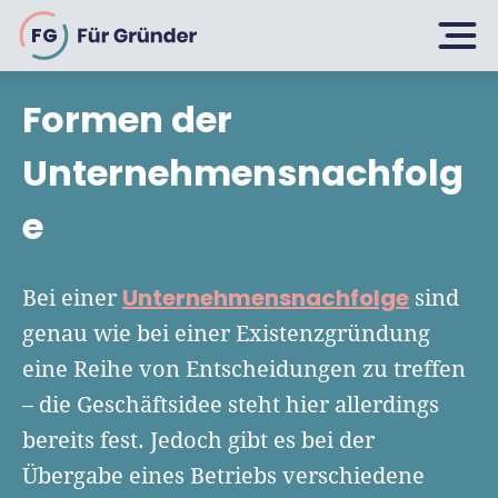
FG
Formen der
Planen
Unternehmensnachfolg
e
Selbstständig machen
Gründen
Über 500 Geschäftsideen
Unternehmensnachfolge
Bei einer
sind
Bin ich ein Gründer?
genau wie bei einer Existenzgründung
Firma gründen: 10 Tipps
eine Reihe von Entscheidungen zu treffen
Geschäftsmodell entwickeln
Wachsen
Rechtsform wählen
– die Geschäftsidee steht hier allerdings
Businessplan schreiben
UG gründen
bereits fest. Jedoch gibt es bei der
6 Tipps zum Start
Businessplan-Vorlage & Muster
Übergabe eines Betriebs verschiedene
GmbH gründen
Finanzieren
Fördermittelcheck machen