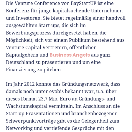
Die Venture Conference von BayStartUP ist eine
Gründerlandschaft. Seine Mission:
Konferenz für junge kapitalsuchende Unternehmen
Gründerinnen und Gründern praxisnahe
und Investoren. Sie bietet regelmäßig einer handvoll
Inhalte und echte Insights an die Hand zu
ausgewählten Start-ups, die sich im
geben. Das tut er als Chefredakteur,
Bewerbungsprozess durchgesetzt haben, die
Podcast-Host, Webinar-Moderator und auf
Möglichkeit, sich vor einem Publikum bestehend aus
unserem YouTube-Kanal.
Venture Capital Vertretern, öffentlichen
Business Angels
Kapitalgebern und
aus ganz
Er ist Interviewpartner in anderen Medien
Deutschland zu präsentieren und um eine
und verfasst Fachbeiträge zu
Finanzierung zu pitchen.
Gründungsthemen.
Im Jahr 2012 konnte das Gründungsnetzwerk, dass
damals noch unter evobis bekannt war, u.a. über
dieses Format 23,7 Mio. Euro an Gründungs- und
Wachstumskapital vermitteln. Im Anschluss an die
Start-up Präsentationen und branchenbezogenen
Schwerpunktvorträge gibt es die Gelegenheit zum
Networking und vertiefende Gespräche mit den