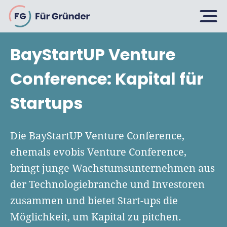
FG
BayStartUP Venture
Planen
Conference: Kapital für
Startups
Selbstständig machen
Gründen
Über 500 Geschäftsideen
Die BayStartUP Venture Conference,
Bin ich ein Gründer?
ehemals evobis Venture Conference,
Firma gründen: 10 Tipps
bringt junge Wachstumsunternehmen aus
Geschäftsmodell entwickeln
Wachsen
Rechtsform wählen
der Technologiebranche und Investoren
Businessplan schreiben
UG gründen
zusammen und bietet Start-ups die
6 Tipps zum Start
Businessplan-Vorlage & Muster
Möglichkeit, um Kapital zu pitchen.
GmbH gründen
Finanzieren
Fördermittelcheck machen