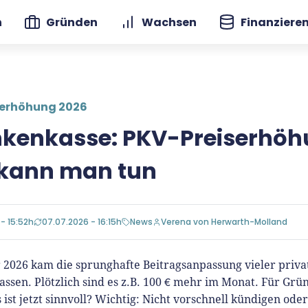
n
Gründen
Wachsen
Finanziere
serhöhung 2026
kenkasse: PKV-Preiserhöh
kann man tun
 - 15:52h
07.07.2026 - 16:15h
News
Verena von Herwarth-Molland
 2026 kam die sprunghafte Beitragsanpassung vieler priva
ssen. Plötzlich sind es z.B. 100 € mehr im Monat. Für Grün
 ist jetzt sinnvoll? Wichtig: Nicht vorschnell kündigen ode