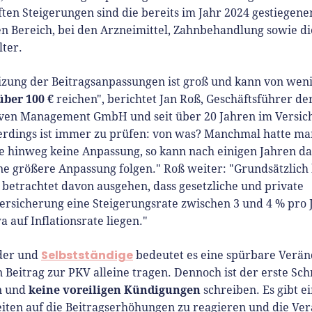
ten Steigerungen sind die bereits im Jahr 2024 gestiegene
en Bereich, bei den Arzneimittel, Zahnbehandlung sowie di
lter.
izung der Beitragsanpassungen ist groß und kann von weni
über 100 €
reichen", berichtet Jan Roß, Geschäftsführer de
ven Management GmbH und seit über 20 Jahren im Versic
llerdings ist immer zu prüfen: von was? Manchmal hatte m
e hinweg keine Anpassung, so kann nach einigen Jahren d
ne größere Anpassung folgen." Roß weiter: "Grundsätzlic
h betrachtet davon ausgehen, dass gesetzliche und private
rsicherung eine Steigerungsrate zwischen 3 und 4 % pro
 auf Inflationsrate liegen."
Selbstständige
der und
bedeutet es eine spürbare Verän
n Beitrag zur PKV alleine tragen. Dennoch ist der erste Sch
keine voreiligen Kündigungen
n und
schreiben. Es gibt e
iten auf die Beitragserhöhungen zu reagieren und die V