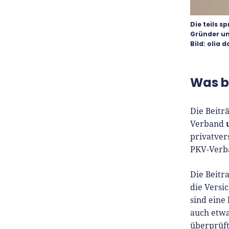
Die teils 
Gründer un
Bild: olia 
Was b
Die Beitr
Verband
privatver
PKV-Verba
Die Beitr
die Versi
sind eine
auch etwa
überprüft