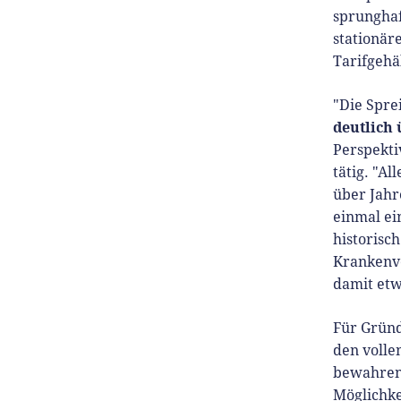
sprunghaf
stationär
Tarifgehä
"Die Spre
deutlich 
Perspekti
tätig. "A
über Jahr
einmal ei
historisc
Krankenve
damit etwa
Für Grün
den volle
bewahre
Möglichke