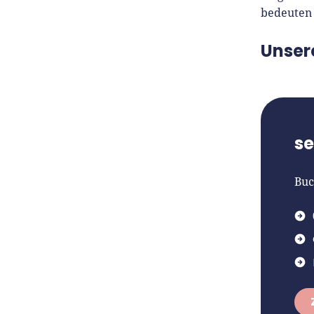
bedeuten 
Unser
s
Buc