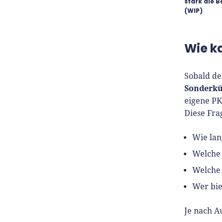
stark die B
(WIP)
Wie k
Sobald de
Sonderkü
eigene PK
Diese Fra
Wie lan
Welche 
Welche 
Wer bie
Je nach A