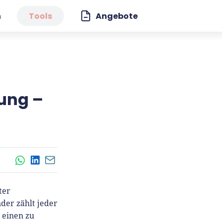
n
Tools
Angebote
ung –
WhatsApp
LinkedIn
E-Mail
ter
der zählt jeder
r einen zu