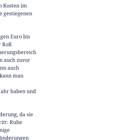
n Kosten im
e gestiegenen
gen Euro bis
r Roß
herungsbereich
an auch zuvor
ann auch
h kann man
 Jahr haben und
derung, da sie
ritt: Ruhe
inige
eränderungen