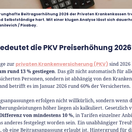
sprunghafte Beitragserhöhung 2026 der Privaten Krankenkassen tre
d Selbstständige hart. Mit einer klugen Analyse lässt sich dauerh
danilevich / Pixabay.
edeutet die PKV Preiserhöhung 2026
privaten Krankenversicherung (PKV)
äge zur
sind 2026 
um rund 13 % gestiegen
. Das gilt nicht automatisch für all
sicherten Personen, sondern ist abhängig von den Kranken
nd betrifft es im Januar 2026 rund 60% der Versicherten.
agsanpassungen erfolgen nicht willkürlich, sondern wenn d
cherungsleistungen höher liegen als kalkuliert. Gesetzlich
Differenz von mindestens 10 %
, in Tarifen einzelner Anb
s anderes festgelegt worden sein. Ein unabhängiger Treu
, ob eine Beitragsanpassung erlaubt ist. Hintergrund für di