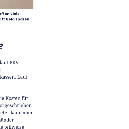
ffen viele
aft Geld sparen.
?
laut PKV-
e
kassen. Laut
ie Kosten für
 vorgeschrieben
ieter kann aber
händer
e teilweise