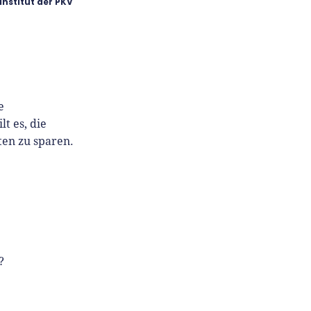
Institut der PKV
e
ilt es, die
ten zu sparen.
?