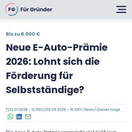
FG
Bis zu 6.000 €
Planen
Neue E-Auto-Prämie
2026: Lohnt sich die
Selbstständig machen
Gründen
Förderung für
Über 500 Geschäftsideen
Selbstständige?
Bin ich ein Gründer?
Firma gründen: 10 Tipps
Geschäftsmodell entwickeln
Wachsen
Rechtsform wählen
22.01.2026 - 12:06h
02.06.2026 - 15:33h
News
Daniel Sorge
Businessplan schreiben
UG gründen
WhatsApp
LinkedIn
E-Mail
6 Tipps zum Start
Businessplan-Vorlage & Muster
GmbH gründen
Finanzieren
Fördermittelcheck machen