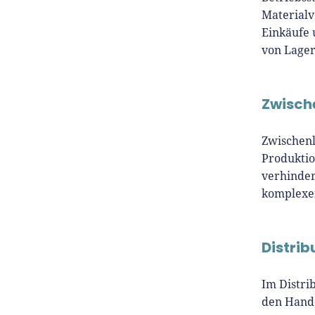
Materialv
Einkäufe 
von Lager
Zwisch
Zwischenl
Produktio
verhinder
komplexen
Distrib
Im Distri
den Hande