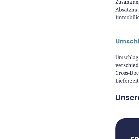
Zusammens
Absatzmär
Immobili
Umschl
Umschlags
verschied
Cross-Doc
Lieferzei
Unser
s