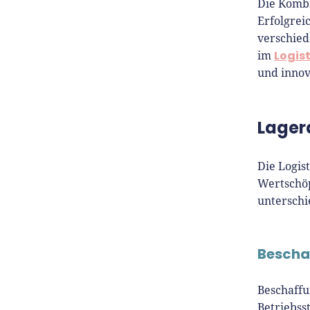
Die Kombi
Erfolgrei
verschied
Logis
im
und innov
Lager
Die Logis
Wertschöp
unterschi
Bescha
Beschaffu
Betriebss