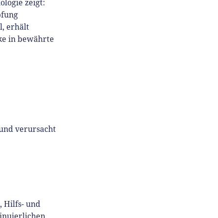
logie zeigt:
pfung
, erhält
ke in bewährte
 und verursacht
 Hilfs- und
tinuierlichen