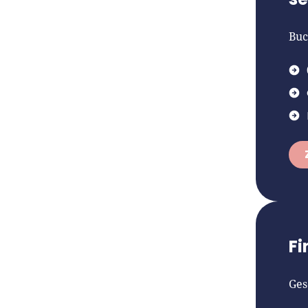
Buc
Fi
Ges