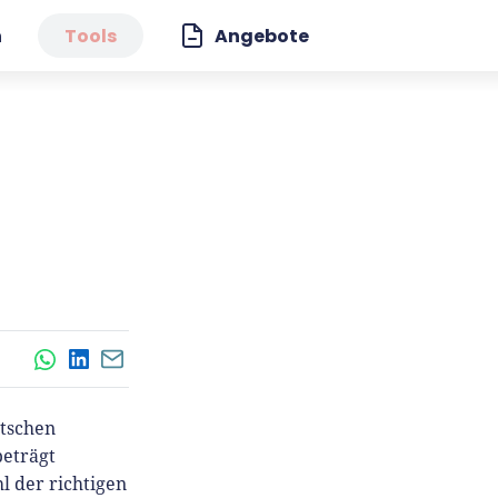
n
Tools
Angebote
WhatsApp
LinkedIn
E-Mail
utschen
beträgt
l der richtigen