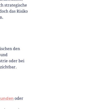
h strategische
doch das Risiko
n.
wischen den
 und
trie oder bei
zichtbar.
Kunden
oder