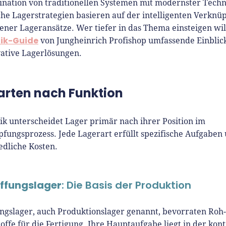
nation von traditionellen Systemen mit modernster Techno
che Lagerstrategien basieren auf der intelligenten Verknü
ener Lageransätze. Wer tiefer in das Thema einsteigen will
tik-Guide
von Jungheinrich Profishop umfassende Einblic
ative Lagerlösungen.
arten nach Funktion
tik unterscheidet Lager primär nach ihrer Position im
fungsprozess. Jede Lagerart erfüllt spezifische Aufgaben
edliche Kosten.
ffungslager
: Die Basis der Produktion
ngslager, auch Produktionslager genannt, bevorraten Roh-,
toffe für die Fertigung. Ihre Hauptaufgabe liegt in der kon