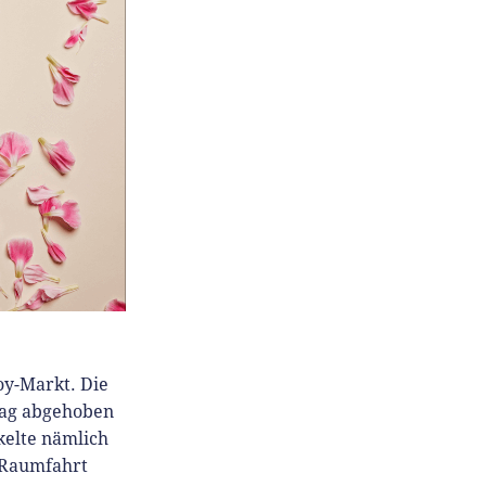
oy-Markt. Die
mag abgehoben
kelte nämlich
d Raumfahrt