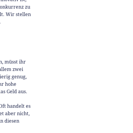
 Konkurrenz zu
t. Wir stellen
.
n, müsst ihr
allem zwei
ierig genug,
hr hohe
das Geld aus.
Oft handelt es
t aber nicht,
in diesen