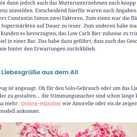
te dann jedoch auch das Mutterunternehmen nach knapp 
venz anmelden. Entscheidend hierfür waren nach Angaben
rs Constantin Simon zwei Faktoren. Zum einen war die f
n Supermärkten auf Dauer zu teuer. Zum anderen habe ma
e Kunden es bevorzugten, das Low Carb Bier zuhause zu tri
iel in einer Bar. Das habe dazu geführt, dass auch das Gesc
ie hinter den Erwartungen zurückblieb.
 Liebesgrüße aus dem All
eug ist angesagt. Ob für den Solo-Gebrauch oder um das L
er zu gestalten... die Stimmungsmacher sind schon lange 
Online-Händler
ma mehr.
wie Amorelie oder eis.de zeigen
smodell ankommt.