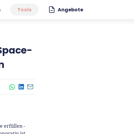
n
Tools
Angebote
 Space-
n
WhatsApp
LinkedIn
E-Mail
 erfüllen -
novativ ist,