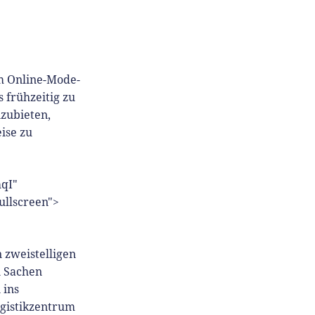
am Online-Mode-
frühzeitig zu
zubieten,
ise zu
qI"
ullscreen">
 zweistelligen
n Sachen
 ins
ogistikzentrum