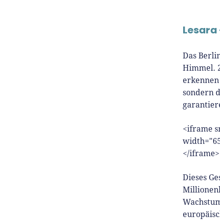
Lesara
Das Berli
Himmel. 2
erkennen 
sondern d
garantier
<iframe 
width="65
</iframe>
Dieses Ge
Millionen
Wachstum 
europäisc