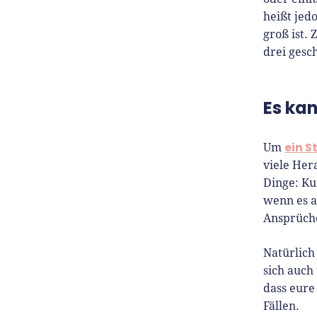
heißt jedo
groß ist. 
drei gesc
Es ka
ein S
Um
viele Her
Dinge: Ku
wenn es 
Ansprüche
Natürlich
sich auch
dass eure
Fällen.