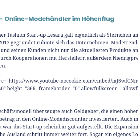
 - Online-Modehändler im Höhenflug
ner Fashion Start-up Lesara galt eigentlich als Sternchen 
013 gegründet rühmte sich das Unternehmen, Modetrends 
und seinen Kunden nicht nur die aktuellesten Produkte an
urch Kooperationen mit Herstellern außerdem Niedrigpre
en.
src="https://www.youtube-nocookie.com/embed/iaJ6wfCNm
0" height="366" frameborder="0" allowfullscreen="allowf
schäftsmodell überzeugte auch Geldgeber, die einen hohen
betrag in den Online-Modediscounter investierten. Auch i
war das Start-up scheinbar gut aufgestellt. Die Expansion
he Ausland schritt immer weiter fort. Sogar ein eigenes L