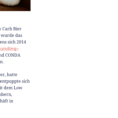
w Carb Bier
h wurde das
ens sich 2014
unding-
und CONDA
n.
er, hatte
 entpuppte sich
mit dem Low
obern,
häft in