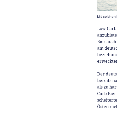
Mit solchen 
Low Carb 
anzubiete
Bier auch
am deutsc
beziehun
erweckten
Der deuts
bereits n
als zu ha
Carb Bier
scheitert
Österreic