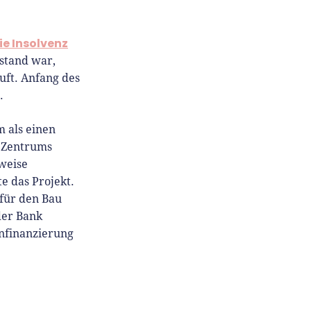
ie Insolvenz
stand war,
uft. Anfang des
.
 als einen
s Zentrums
sweise
e das Projekt.
 für den Bau
der Bank
nfinanzierung