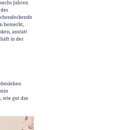
sechs Jahren
 des
lächendeckende
n bemerkt,
nken, anstatt
häft in der
iebesleben
kein
, wie gut das