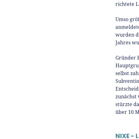
richtete L
Umso größ
anmeldete
wurden di
Jahres wu
Gründer R
Hauptgrun
selbst za
Subventio
Entscheid
zunächst 
stürzte d
über 10 M
NIXE - 