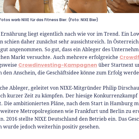
Fotos warb NIXE für das Fitness Bier. (Foto: NIXE Bier)
Ernährung liegt eigentlich nach wie vor im Trend. Ein Lo
n schien daher zunächst sehr aussichtsreich. In Österreic
 gut angenommen. So gut, dass ein Ableger des Unternehm
Crowdf
hen Markt versuchte. Auch mehrere erfolgreiche
Crowdinvesting-Kampagnen
gsweise
über Startnext 
 den Anschein, die Geschäftsidee könne zum Erfolg werde
che Ableger, geleitet von NIXE-Mitgründer Philip Dirschau
ach kurzer Zeit zu kämpfen. Der hiesige Konkurrenzkampf
rt. Die ambitionierten Pläne, nach dem Start in Hamburg 
 weitere Metropolregionen wie Frankfurt und Berlin zu er
en. 2016 stellte NIXE Deutschland den Betrieb ein. Das Gesc
h wurde jedoch weiterhin positiv gesehen.