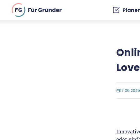
FG
Plane
Onli
Love
17.05.2025
Innovativ
oder einf