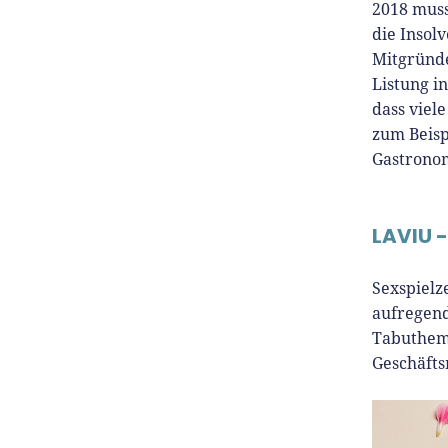
2018 muss
die Insol
Mitgründe
Listung i
dass viel
zum Beisp
Gastronom
LAVIU -
Sexspielz
aufregend
Tabuthe
Geschäft