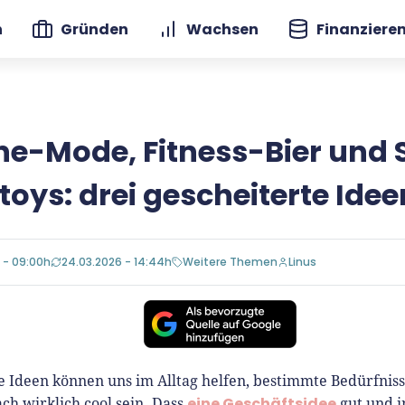
n
Gründen
Wachsen
Finanziere
ne-Mode, Fitness-Bier und
toys: drei gescheiterte Idee
 - 09:00h
24.03.2026 - 14:44h
Weitere Themen
Linus
e Ideen können uns im Alltag helfen, bestimmte Bedürfnisse
eine Geschäftsidee
ach wirklich cool sein. Dass
gut und in